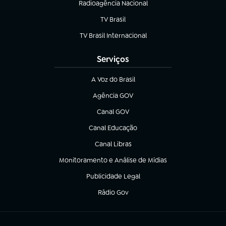
Radioagência Nacional
(abre em nova aba)
TV Brasil
(abre em nova aba)
TV Brasil Internacional
(abre em nova aba)
Serviços
A Voz do Brasil
(abre em nova aba)
Agência GOV
(abre em nova aba)
Canal GOV
(abre em nova aba)
Canal Educação
(abre em nova aba)
Canal Libras
(abre em nova aba)
Monitoramento e Análise de Mídias
(abre em nova aba)
Publicidade Legal
(abre em nova aba)
Rádio Gov
(abre em nova aba)