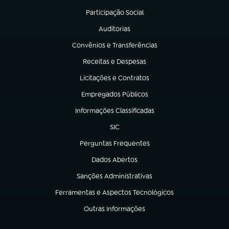
Participação Social
(abre em nova aba)
Auditorias
(abre em nova aba)
Convênios e Transferências
(abre em nova aba)
Receitas e Despesas
(abre em nova aba)
Licitações e Contratos
(abre em nova aba)
Empregados Públicos
(abre em nova aba)
Informações Classificadas
(abre em nova aba)
SIC
(abre em nova aba)
Perguntas Frequentes
(abre em nova aba)
Dados Abertos
(abre em nova aba)
Sanções Administrativas
(abre em nova aba)
Ferramentas e Aspectos Tecnológicos
(abre em nova aba)
Outras Informações
(abre em nova aba)