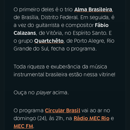
O primeiro deles é o trio
Alma Brasileira
,
YouTube
Facebook
de Brasília, Distrito Federal. Em seguida, é
a vez do guitarrista e compositor
Fábio
Instagram
X
Calazans
, de Vitória, no Espírito Santo. E
o grupo
Quartchêto
, de Porto Alegre, Rio
TikTok
Grande do Sul, fecha o programa.
Toda riqueza e exuberância da música
instrumental brasileira estão nessa vitrine!
Ouça no
player
acima.
O programa
Circular Brasil
vai ao ar no
domingo (24), às 21h, na
Rádio MEC Rio
e
MEC FM
.