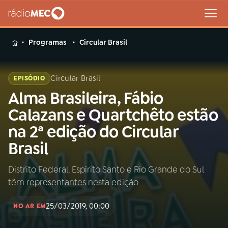
MENU
Programas
Circular Brasil
Circular Brasil
EPISÓDIO
Alma Brasileira, Fábio
Buscar
na
Calazans e Quartchêto estão
Rádio
Buscar
na 2ª edição do Circular
MEC
Brasil
Início
AO VIVO
Distrito Federal, Espírito Santo e Rio Grande do Sul
têm representantes nesta edição
01
INÍCIO
25/03/2019, 00:00
NO AR EM
02
A RÁDIO