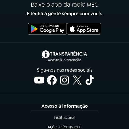
Baixe o app da rádio MEC
E tenha a gente sempre com você.
(abre em nova aba)
TRANSPARÊNCIA
Acesso à Informação
Siga-nos nas redes sociais
Acesso à Informação
Institucional
(abre em nova aba)
Ações e Programas
(abre em nova aba)