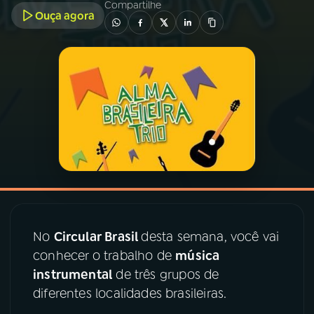
Compartilhe
Ouça agora
03
PROGRAMAÇÃO
04
PROGRAMAS
05
PODCASTS
06
VIDEOCASTS
07
ÚLTIMAS
No
Circular Brasil
desta semana, você vai
conhecer o trabalho de
música
08
PRÊMIO RÁDIO MEC
instrumental
de três grupos de
diferentes localidades brasileiras.
ACOMPANHE A RÁDIO MEC