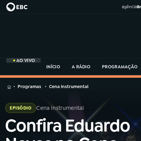
agência
Br
AO VIVO
INÍCIO
A RÁDIO
PROGRAMAÇÃO
MENU
Programas
Cena Instrumental
Buscar
na
Cena Instrumental
EPISÓDIO
Rádio
Buscar
MEC
Confira Eduardo
Buscar
na
Rádio
Início
AO VIVO