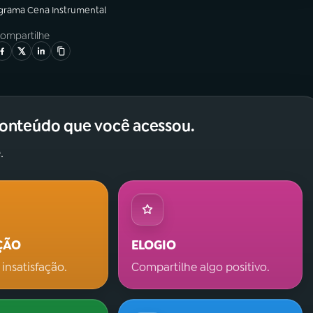
ograma
Cena Instrumental
ompartilhe
conteúdo que você acessou.
.
ÇÃO
ELOGIO
 insatisfação.
Compartilhe algo positivo.