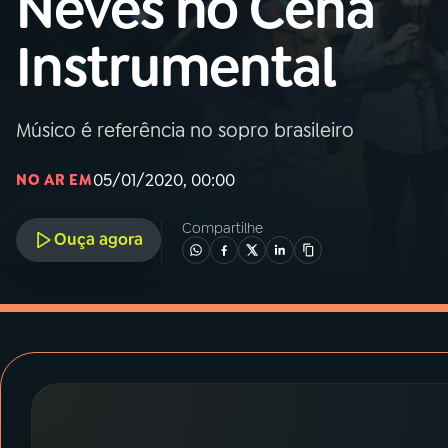
Neves no Cena
MEC
Instrumental
01
INÍCIO
02
A RÁDIO
Músico é referência no sopro brasileiro
05/01/2020, 00:00
NO AR EM
03
PROGRAMAÇÃO
Compartilhe
Ouça agora
04
PROGRAMAS
05
PODCASTS
06
VIDEOCASTS