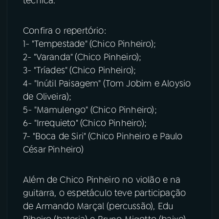
técnica.
YouTube
Facebook
Confira o repertório:
1- "Tempestade" (Chico Pinheiro);
Instagram
X
2- "Varanda" (Chico Pinheiro);
3- "Tríades" (Chico Pinheiro);
TikTok
4- "Inútil Paisagem" (Tom Jobim e Aloysio
de Oliveira);
5- "Mamulengo" (Chico Pinheiro);
6- "Irrequieto" (Chico Pinheiro);
7- "Boca de Siri" (Chico Pinheiro e Paulo
César Pinheiro)
Além de Chico Pinheiro no violão e na
guitarra, o espetáculo teve participação
de Armando Marçal (percussão), Edu