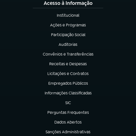
Acesso à Informação
Institucional
(abre em nova aba)
Ações e Programas
(abre em nova aba)
Participação Social
(abre em nova aba)
Auditorias
(abre em nova aba)
Convênios e Transferências
(abre em nova aba)
Receitas e Despesas
(abre em nova aba)
Licitações e Contratos
(abre em nova aba)
Empregados Públicos
(abre em nova aba)
Informações Classificadas
(abre em nova aba)
SIC
(abre em nova aba)
Perguntas Frequentes
(abre em nova aba)
Dados Abertos
(abre em nova aba)
Sanções Administrativas
(abre em nova aba)