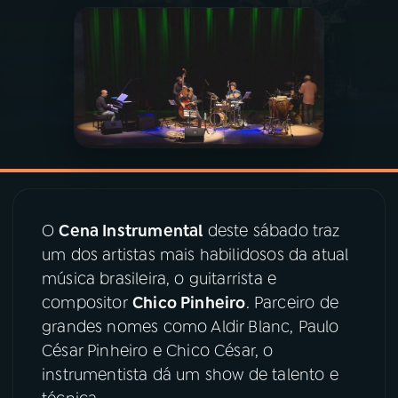
03
PROGRAMAÇÃO
04
PROGRAMAS
05
PODCASTS
06
VIDEOCASTS
O
Cena Instrumental
deste sábado traz
um dos artistas mais habilidosos da atual
música brasileira, o guitarrista e
07
ÚLTIMAS
compositor
Chico Pinheiro
. Parceiro de
grandes nomes como Aldir Blanc, Paulo
08
PRÊMIO RÁDIO MEC
César Pinheiro e Chico César, o
instrumentista dá um show de talento e
ACOMPANHE A RÁDIO MEC