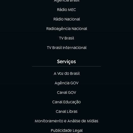
Agência Brasil
(abre em nova aba)
Rádio MEC
Rádio Nacional
(abre em nova aba)
Radioagência Nacional
(abre em nova aba)
TV Brasil
(abre em nova aba)
TV Brasil Internacional
(abre em nova aba)
Serviços
A Voz do Brasil
(abre em nova aba)
Agência GOV
(abre em nova aba)
Canal GOV
(abre em nova aba)
Canal Educação
(abre em nova aba)
Canal Libras
(abre em nova aba)
Monitoramento e Análise de Mídias
(abre em nova aba)
Publicidade Legal
(abre em nova aba)