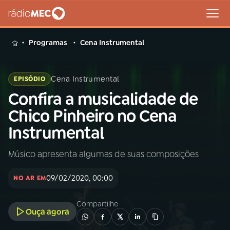
MENU
Programas
Cena Instrumental
Cena Instrumental
EPISÓDIO
Confira a musicalidade de
Buscar
na
Chico Pinheiro no Cena
Rádio
Buscar
Instrumental
MEC
Músico apresenta algumas de suas composições
Início
AO VIVO
09/02/2020, 00:00
NO AR EM
01
INÍCIO
Compartilhe
Ouça agora
02
A RÁDIO