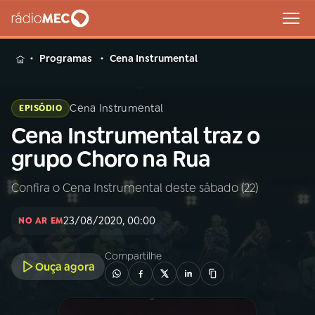
MENU
Programas
Cena Instrumental
Cena Instrumental
EPISÓDIO
Cena Instrumental traz o
Buscar
na
grupo Choro na Rua
Rádio
Buscar
MEC
Confira o Cena Instrumental deste sábado (22)
Início
AO VIVO
23/08/2020, 00:00
NO AR EM
01
INÍCIO
Compartilhe
Ouça agora
02
A RÁDIO