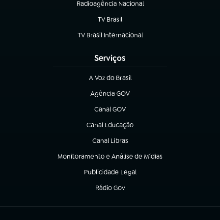
Radioagência Nacional
(abre em nova aba)
TV Brasil
(abre em nova aba)
TV Brasil Internacional
(abre em nova aba)
Serviços
A Voz do Brasil
(abre em nova aba)
Agência GOV
(abre em nova aba)
Canal GOV
(abre em nova aba)
Canal Educação
(abre em nova aba)
Canal Libras
(abre em nova aba)
Monitoramento e Análise de Mídias
(abre em nova aba)
Publicidade Legal
(abre em nova aba)
Rádio Gov
(abre em nova aba)