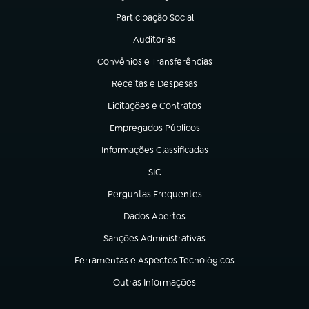
Participação Social
(abre em nova aba)
Auditorias
(abre em nova aba)
Convênios e Transferências
(abre em nova aba)
Receitas e Despesas
(abre em nova aba)
Licitações e Contratos
(abre em nova aba)
Empregados Públicos
(abre em nova aba)
Informações Classificadas
(abre em nova aba)
SIC
(abre em nova aba)
Perguntas Frequentes
(abre em nova aba)
Dados Abertos
(abre em nova aba)
Sanções Administrativas
(abre em nova aba)
Ferramentas e Aspectos Tecnológicos
(abre em nova aba)
Outras Informações
(abre em nova aba)