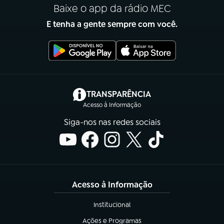
Baixe o app da rádio MEC
E tenha a gente sempre com você.
(abre em nova aba)
TRANSPARÊNCIA
Acesso à Informação
Siga-nos nas redes sociais
Acesso à Informação
Institucional
(abre em nova aba)
Ações e Programas
(abre em nova aba)