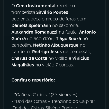
O
Cena Instrumental
recebe o
YouTube
Facebook
trompetista
Silvério Pontes
que encabeça o grupo de feras com
Instagram
X
Daniela Spielmann
no saxofone,
Alexandre Romanazzi
na flauta,
Antonio
TikTok
Guerra
no acordeon,
Tiago Souza
no
bandolim,
Netinho Albuquerque
no
pandeiro,
Rodrigo Jesus
na percussão,
Charles da Costa
no violão e
Vinicius
Magalhães
no violão 7 cordas.
Confira o repertório:
- "
Gafieira Carioca" (Zé Menezes)
- "Dori das Ostras + Trenzinho do Caipira"
(Dori das Ostras-Silvério Pontes/