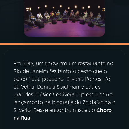
03
PROGRAMAÇÃO
04
PROGRAMAS
05
PODCASTS
Em 2016, um show em um restaurante no
Rio de Janeiro fez tanto sucesso que o
06
VIDEOCASTS
palco ficou pequeno. Silvério Pontes, Zé
da Velha, Daniela Spielman e outros
07
ÚLTIMAS
grandes músicos estiveram presentes no
lançamento da biografia de Zé da Velha e
08
PRÊMIO RÁDIO MEC
Silvério. Desse encontro nasceu o
Choro
na Rua
.
ACOMPANHE A RÁDIO MEC