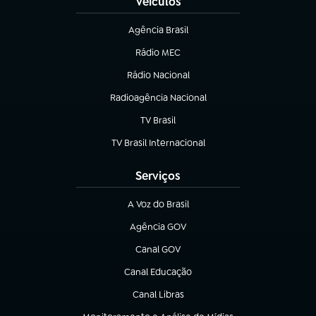
Veículos
Agência Brasil
(abre em nova aba)
Rádio MEC
Rádio Nacional
(abre em nova aba)
Radioagência Nacional
(abre em nova aba)
TV Brasil
(abre em nova aba)
TV Brasil Internacional
(abre em nova aba)
Serviços
A Voz do Brasil
(abre em nova aba)
Agência GOV
(abre em nova aba)
Canal GOV
(abre em nova aba)
Canal Educação
(abre em nova aba)
Canal Libras
(abre em nova aba)