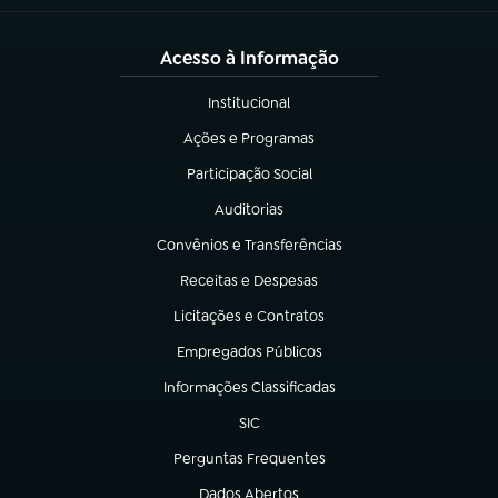
Acesso à Informação
Institucional
(abre em nova aba)
Ações e Programas
(abre em nova aba)
Participação Social
(abre em nova aba)
Auditorias
(abre em nova aba)
Convênios e Transferências
(abre em nova aba)
Receitas e Despesas
(abre em nova aba)
Licitações e Contratos
(abre em nova aba)
Empregados Públicos
(abre em nova aba)
Informações Classificadas
(abre em nova aba)
SIC
(abre em nova aba)
Perguntas Frequentes
(abre em nova aba)
Dados Abertos