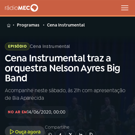
MENU
Programas
Cena Instrumental
Cena Instrumental
EPISÓDIO
Cena Instrumental traz a
Buscar
na
orquestra Nelson Ayres Big
Rádio
Buscar
Band
MEC
Acompanhe neste sábado, às 21h com apresentação
Início
AO VIVO
de Bia Aparecida
01
INÍCIO
14/06/2020, 00:00
NO AR EM
Compartilhe
02
A RÁDIO
Ouça agora