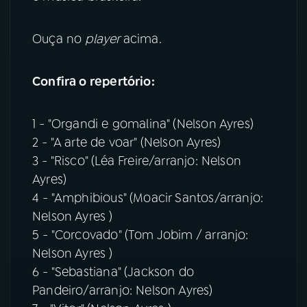
YouTube
Facebook
Ouça no
player
acima.
Instagram
X
Confira o repertório:
TikTok
1 - "Organdi e gomalina" (Nelson Ayres)
2 - "A arte de voar" (Nelson Ayres)
3 - "Risco" (Léa Freire/arranjo: Nelson
Ayres)
4 - "Amphibious" (Moacir Santos/arranjo:
Nelson Ayres )
5 - "Corcovado" (Tom Jobim / arranjo:
Nelson Ayres )
6 - "Sebastiana" (Jackson do
Pandeiro/arranjo: Nelson Ayres)