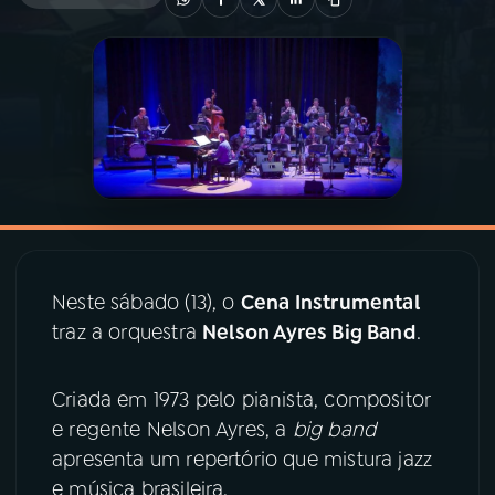
03
PROGRAMAÇÃO
04
PROGRAMAS
05
PODCASTS
06
VIDEOCASTS
Neste sábado (13), o
Cena Instrumental
traz a orquestra
Nelson Ayres Big Band
.
07
ÚLTIMAS
Criada em 1973 pelo pianista, compositor
08
PRÊMIO RÁDIO MEC
e regente Nelson Ayres, a
big band
apresenta um repertório que mistura jazz
e música brasileira.
ACOMPANHE A RÁDIO MEC