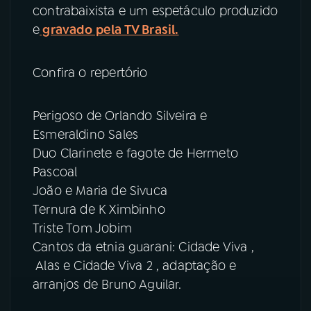
contrabaixista e um espetáculo produzido
e
gravado pela TV Brasil.
YouTube
Facebook
Instagram
X
Confira o repertório
TikTok
Perigoso de Orlando Silveira e
Esmeraldino Sales
Duo Clarinete e fagote de Hermeto
Pascoal
João e Maria de Sivuca
Ternura de K Ximbinho
Triste Tom Jobim
Cantos da etnia guarani: Cidade Viva ,
Alas e Cidade Viva 2 , adaptação e
arranjos de Bruno Aguilar.