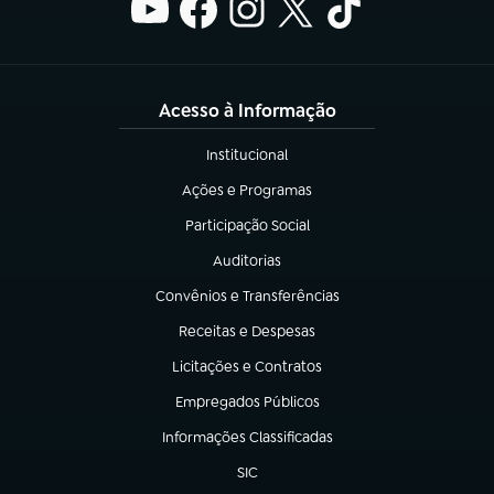
Acesso à Informação
Institucional
(abre em nova aba)
Ações e Programas
(abre em nova aba)
Participação Social
(abre em nova aba)
Auditorias
(abre em nova aba)
Convênios e Transferências
(abre em nova aba)
Receitas e Despesas
(abre em nova aba)
Licitações e Contratos
(abre em nova aba)
Empregados Públicos
(abre em nova aba)
Informações Classificadas
(abre em nova aba)
SIC
(abre em nova aba)