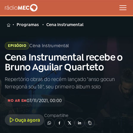
MENU
Programas
Cena Instrumental
Cena Instrumental
EPISÓDIO
Cena Instrumental recebe o
Buscar
na
Bruno Aguilar Quarteto
Rádio
Buscar
MEC
Repertório obras do recém lançado "anso gocun
ferregoná sou tê", seu primeiro álbum solo
Início
AO VIVO
07/11/2021, 00:00
NO AR EM
01
INÍCIO
Compartilhe
Ouça agora
02
A RÁDIO