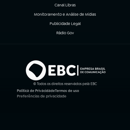
Canal Libras
(abre em nova aba)
Monitoramento e Análise de Mídias
(abre em nova aba)
Publicidade Legal
(abre em nova aba)
Rádio Gov
(abre em nova aba)
© Todos os direitos reservados pela EBC
Política de Privacidade
Termos de uso
(abre em nova aba)
(abre em nova aba)
Preferências de privacidade