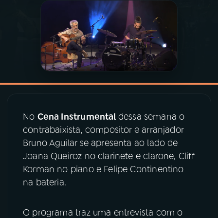
03
PROGRAMAÇÃO
04
PROGRAMAS
05
PODCASTS
No
Cena Instrumental
dessa semana o
06
VIDEOCASTS
contrabaixista, compositor e arranjador
Bruno Aguilar se apresenta ao lado de
07
ÚLTIMAS
Joana Queiroz no clarinete e clarone, Cliff
Korman no piano e Felipe Continentino
na bateria.
08
PRÊMIO RÁDIO MEC
O programa traz uma entrevista com o
ACOMPANHE A RÁDIO MEC