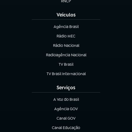
RNCP
(abre em nova aba)
Veículos
Agência Brasil
(abre em nova aba)
Rádio MEC
Rádio Nacional
(abre em nova aba)
Radioagência Nacional
(abre em nova aba)
TV Brasil
(abre em nova aba)
TV Brasil Internacional
(abre em nova aba)
Serviços
A Voz do Brasil
(abre em nova aba)
Agência GOV
(abre em nova aba)
Canal GOV
(abre em nova aba)
Canal Educação
(abre em nova aba)