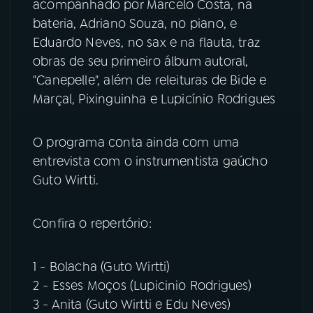
acompanhado por Marcelo Costa, na
bateria, Adriano Souza, no piano, e
YouTube
Facebook
Eduardo Neves, no sax e na flauta, traz
obras de seu primeiro álbum autoral,
Instagram
X
"Canepelle", além de releituras de Bide e
Marçal, Pixinguinha e Lupicínio Rodrigues
TikTok
O programa conta ainda com uma
entrevista com o instrumentista gaúcho
Guto Wirtti.
Confira o repertório:
1 - Bolacha (Guto Wirtti)
2 - Esses Moços (Lupicinio Rodrigues)
3 - Anita (Guto Wirtti e Edu Neves)