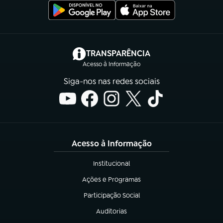
(abre em nova aba)
TRANSPARÊNCIA
Acesso à Informação
Siga-nos nas redes sociais
Acesso à Informação
Institucional
(abre em nova aba)
Ações e Programas
(abre em nova aba)
Participação Social
(abre em nova aba)
Auditorias
(abre em nova aba)