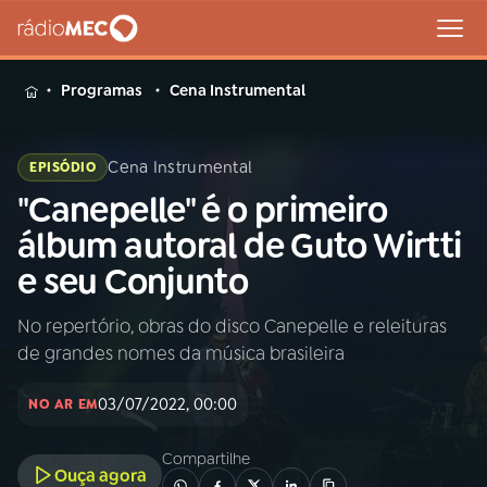
MENU
Programas
Cena Instrumental
Cena Instrumental
EPISÓDIO
"Canepelle" é o primeiro
Buscar
na
álbum autoral de Guto Wirtti
Rádio
Buscar
e seu Conjunto
MEC
No repertório, obras do disco Canepelle e releituras
Início
AO VIVO
de grandes nomes da música brasileira
01
INÍCIO
03/07/2022, 00:00
NO AR EM
Compartilhe
02
A RÁDIO
Ouça agora