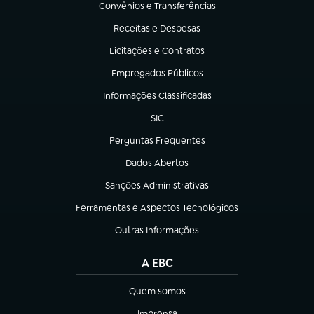
Convênios e Transferências
(abre em nova aba)
Receitas e Despesas
(abre em nova aba)
Licitações e Contratos
(abre em nova aba)
Empregados Públicos
(abre em nova aba)
Informações Classificadas
(abre em nova aba)
SIC
(abre em nova aba)
Perguntas Frequentes
(abre em nova aba)
Dados Abertos
(abre em nova aba)
Sanções Administrativas
(abre em nova aba)
Ferramentas e Aspectos Tecnológicos
(abre em nova aba)
Outras Informações
(abre em nova aba)
A EBC
Quem somos
(abre em nova aba)
Imprensa