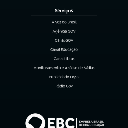
Serviços
A Voz do Brasil
(abre em nova aba)
Agência GOV
(abre em nova aba)
Canal GOV
(abre em nova aba)
Canal Educação
(abre em nova aba)
Canal Libras
(abre em nova aba)
Monitoramento e Análise de Mídias
(abre em nova aba)
Publicidade Legal
(abre em nova aba)
Rádio Gov
(abre em nova aba)