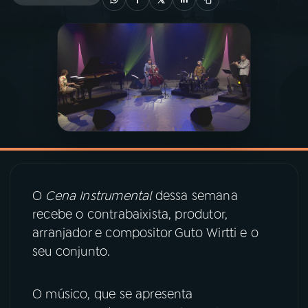
03
PROGRAMAÇÃO
04
PROGRAMAS
05
PODCASTS
06
VIDEOCASTS
O
Cena Instrumental
dessa semana
recebe o contrabaixista, produtor,
07
ÚLTIMAS
arranjador e compositor Guto Wirtti e o
seu conjunto.
08
PRÊMIO RÁDIO MEC
O músico, que se apresenta
ACOMPANHE A RÁDIO MEC