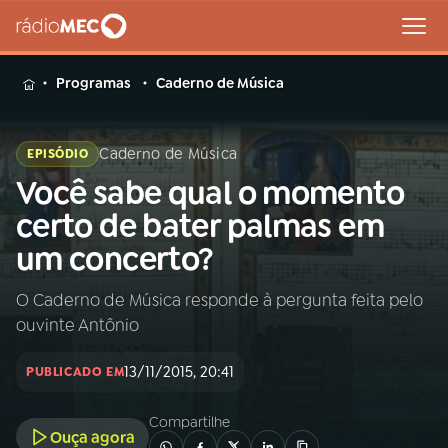
MENU
Programas
Caderno de Música
Caderno de Música
EPISÓDIO
Você sabe qual o momento
Buscar
na
certo de bater palmas em
Rádio
Buscar
um concerto?
MEC
O Caderno de Música responde à pergunta feita pelo
Início
AO VIVO
ouvinte Antônio
01
INÍCIO
13/11/2015, 20:41
PUBLICADO EM
Compartilhe
02
A RÁDIO
Ouça agora