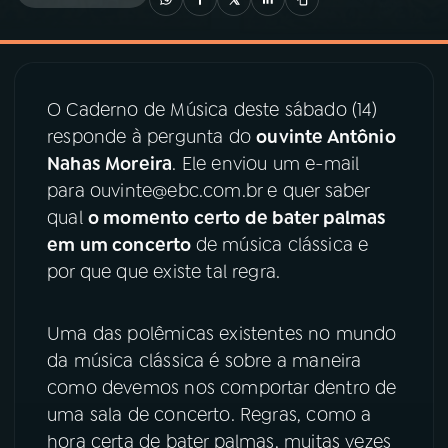
03
PROGRAMAÇÃO
O Caderno de Música deste sábado (14)
04
PROGRAMAS
responde à pergunta do
ouvinte Antônio
Nahas Moreira
. Ele enviou um e-mail
05
PODCASTS
para ouvinte@ebc.com.br e quer saber
qual
o momento certo de bater palmas
em um concerto
de música clássica e
06
VIDEOCASTS
por que que existe tal regra.
07
ÚLTIMAS
Uma das polêmicas existentes no mundo
da música clássica é sobre a maneira
08
PRÊMIO RÁDIO MEC
como devemos nos comportar dentro de
uma sala de concerto. Regras, como a
hora certa de bater palmas, muitas vezes
ACOMPANHE A RÁDIO MEC