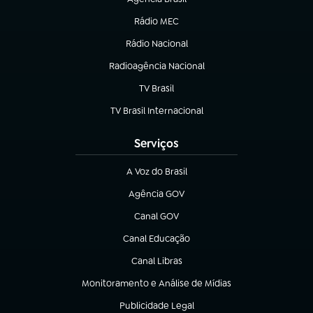
(abre em nova aba)
Rádio MEC
Rádio Nacional
(abre em nova aba)
Radioagência Nacional
(abre em nova aba)
TV Brasil
(abre em nova aba)
TV Brasil Internacional
(abre em nova aba)
Serviços
A Voz do Brasil
(abre em nova aba)
Agência GOV
(abre em nova aba)
Canal GOV
(abre em nova aba)
Canal Educação
(abre em nova aba)
Canal Libras
(abre em nova aba)
Monitoramento e Análise de Mídias
(abre em nova aba)
Publicidade Legal
(abre em nova aba)