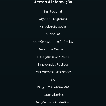
Acesso à Informação
Institucional
(abre em nova aba)
Ações e Programas
(abre em nova aba)
Participação Social
(abre em nova aba)
Auditorias
(abre em nova aba)
Convênios e Transferências
(abre em nova aba)
Receitas e Despesas
(abre em nova aba)
Licitações e Contratos
(abre em nova aba)
Empregados Públicos
(abre em nova aba)
Informações Classificadas
(abre em nova aba)
SIC
(abre em nova aba)
Perguntas Frequentes
(abre em nova aba)
Dados Abertos
(abre em nova aba)
Sanções Administrativas
(abre em nova aba)