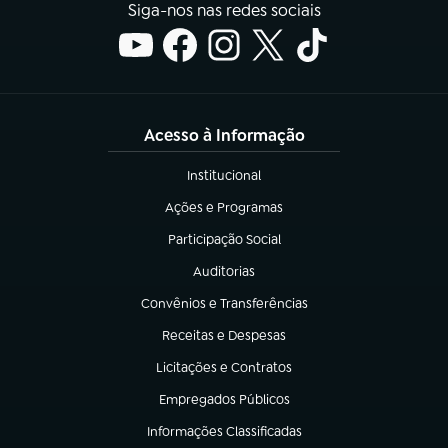
Siga-nos nas redes sociais
Acesso à Informação
Institucional
(abre em nova aba)
Ações e Programas
(abre em nova aba)
Participação Social
(abre em nova aba)
Auditorias
(abre em nova aba)
Convênios e Transferências
(abre em nova aba)
Receitas e Despesas
(abre em nova aba)
Licitações e Contratos
(abre em nova aba)
Empregados Públicos
(abre em nova aba)
Informações Classificadas
(abre em nova aba)