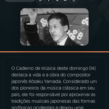
03
PROGRAMAÇÃO
04
PROGRAMAS
05
PODCASTS
06
VIDEOCASTS
O Caderno de Música deste domingo (14)
destaca a vida e a obra do compositor
07
ÚLTIMAS
japonês Kōsaku Yamada. Considerado um
dos pioneiros da música clássica em seu
08
PRÊMIO RÁDIO MEC
país, ele foi responsável por aproximar as
tradições musicais japonesas das formas
sinfônicas ocidentais e deixou uma
ACOMPANHE A RÁDIO MEC