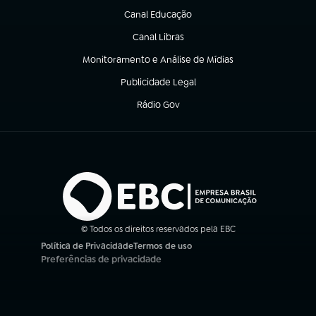
Canal Educação
(abre em nova aba)
Canal Libras
(abre em nova aba)
Monitoramento e Análise de Mídias
(abre em nova aba)
Publicidade Legal
(abre em nova aba)
Rádio Gov
(abre em nova aba)
© Todos os direitos reservados pela EBC
Política de Privacidade
Termos de uso
(abre em nova aba)
(abre em nova aba)
Preferências de privacidade