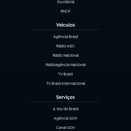
Ouvidoria
(abre em nova aba)
RNCP
(abre em nova aba)
Veículos
Agência Brasil
(abre em nova aba)
Rádio MEC
Rádio Nacional
(abre em nova aba)
Radioagência Nacional
(abre em nova aba)
TV Brasil
(abre em nova aba)
TV Brasil Internacional
(abre em nova aba)
Serviços
A Voz do Brasil
(abre em nova aba)
Agência GOV
(abre em nova aba)
Canal GOV
(abre em nova aba)