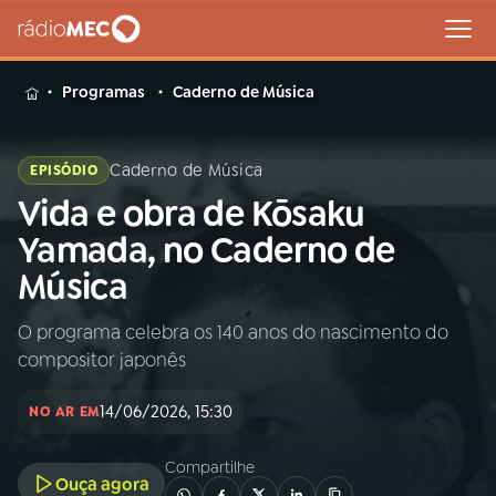
MENU
Programas
Caderno de Música
Caderno de Música
EPISÓDIO
Vida e obra de Kōsaku
Buscar
na
Yamada, no Caderno de
Rádio
Buscar
Música
MEC
O programa celebra os 140 anos do nascimento do
Início
AO VIVO
compositor japonês
01
INÍCIO
14/06/2026, 15:30
NO AR EM
Compartilhe
02
A RÁDIO
Ouça agora