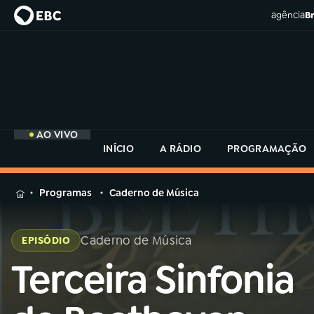
agência
Br
AO VIVO
INÍCIO
A RÁDIO
PROGRAMAÇÃO
MENU
Programas
Caderno de Música
Buscar
na
Caderno de Música
EPISÓDIO
Rádio
Buscar
MEC
Terceira Sinfonia
Buscar
na
Rádio
Início
AO VIVO