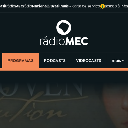
asil
rádio
MEC
rádio
Nacional
tv
Brasil
carta de serviço
acesso à inf
mais
PROGRAMAS
PODCASTS
VIDEOCASTS
mais