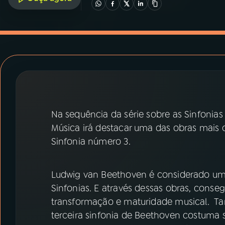
07
ÚLTIMAS
08
PRÊMIO RÁDIO MEC
ACOMPANHE A RÁDIO MEC
YouTube
Facebook
Na sequência da série sobre as Sinfoni
Instagram
X
Música irá destacar uma das obras mais
Sinfonia número 3.
TikTok
Ludwig van Beethoven é considerado um
Sinfonias. E através dessas obras, conse
transformação e maturidade musical. Ta
terceira sinfonia de Beethoven costuma s