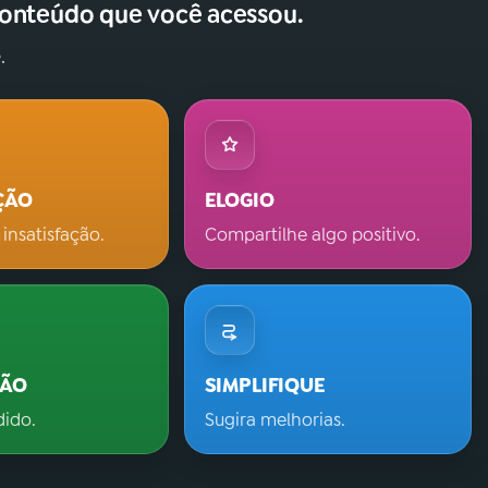
conteúdo que você acessou.
.
ÇÃO
ELOGIO
 insatisfação.
Compartilhe algo positivo.
ÇÃO
SIMPLIFIQUE
dido.
Sugira melhorias.