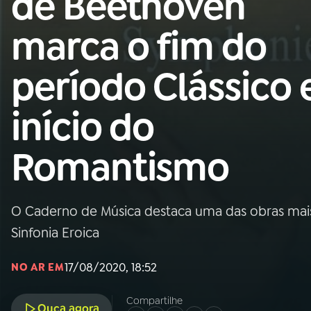
de Beethoven
MEC
marca o fim do
01
INÍCIO
período Clássico 
02
A RÁDIO
início do
03
PROGRAMAÇÃO
Romantismo
04
PROGRAMAS
O Caderno de Música destaca uma das obras mai
05
PODCASTS
Sinfonia Eroica
17/08/2020, 18:52
NO AR EM
06
VIDEOCASTS
Compartilhe
Ouça agora