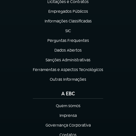
Licitações e Contratos
(abre em nova aba)
Empregados Públicos
(abre em nova aba)
Informações Classificadas
(abre em nova aba)
SIC
(abre em nova aba)
Perguntas Frequentes
(abre em nova aba)
Dados Abertos
(abre em nova aba)
Sanções Administrativas
(abre em nova aba)
Ferramentas e Aspectos Tecnológicos
(abre em nova aba)
Outras Informações
(abre em nova aba)
A EBC
Quem somos
(abre em nova aba)
Imprensa
(abre em nova aba)
Governança Corporativa
(abre em nova aba)
Contatos