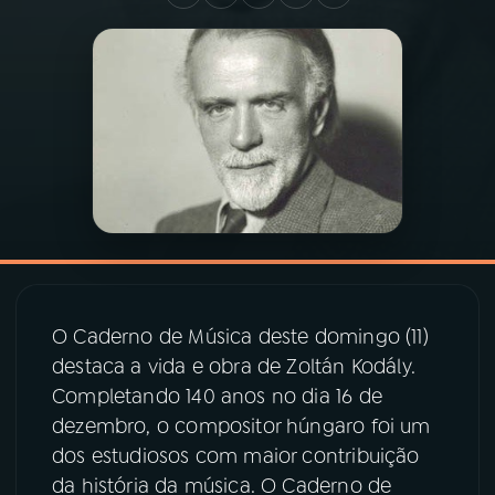
03
PROGRAMAÇÃO
04
PROGRAMAS
05
PODCASTS
06
VIDEOCASTS
O Caderno de Música deste domingo (11)
07
ÚLTIMAS
destaca a vida e obra de Zoltán Kodály.
Completando 140 anos no dia 16 de
08
PRÊMIO RÁDIO MEC
dezembro, o compositor húngaro foi um
dos estudiosos com maior contribuição
da história da música. O Caderno de
ACOMPANHE A RÁDIO MEC