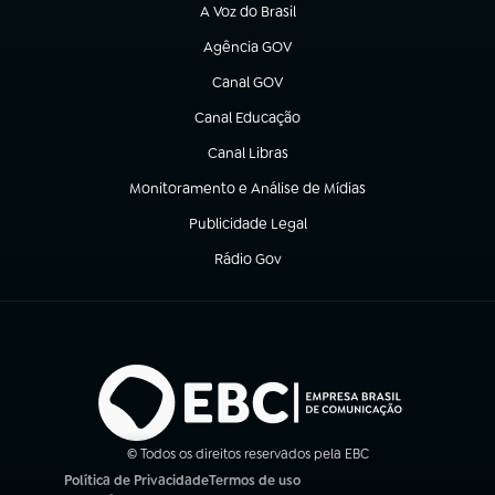
A Voz do Brasil
(abre em nova aba)
Agência GOV
(abre em nova aba)
Canal GOV
(abre em nova aba)
Canal Educação
(abre em nova aba)
Canal Libras
(abre em nova aba)
Monitoramento e Análise de Mídias
(abre em nova aba)
Publicidade Legal
(abre em nova aba)
Rádio Gov
(abre em nova aba)
© Todos os direitos reservados pela EBC
Política de Privacidade
Termos de uso
(abre em nova aba)
(abre em nova aba)