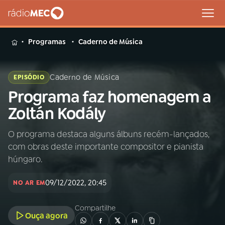
MENU
Programas
Caderno de Música
Caderno de Música
EPISÓDIO
Programa faz homenagem a
Buscar
na
Zoltán Kodály
Rádio
Buscar
MEC
O programa destaca alguns álbuns recém-lançados,
com obras deste importante compositor e pianista
Início
AO VIVO
húngaro.
09/12/2022, 20:45
01
INÍCIO
NO AR EM
Compartilhe
Ouça agora
02
A RÁDIO