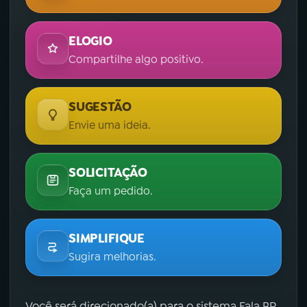
ELOGIO
Compartilhe algo positivo.
SUGESTÃO
Envie uma ideia.
SOLICITAÇÃO
Faça um pedido.
SIMPLIFIQUE
Sugira melhorias.
Você será direcionado(a) para o sistema Fala.BR,