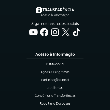
(abre em nova aba)
TRANSPARÊNCIA
Acesso à Informação
Siga-nos nas redes sociais
Acesso à Informação
Institucional
(abre em nova aba)
Ações e Programas
(abre em nova aba)
Participação Social
(abre em nova aba)
Auditorias
(abre em nova aba)
Convênios e Transferências
(abre em nova aba)
Receitas e Despesas
(abre em nova aba)