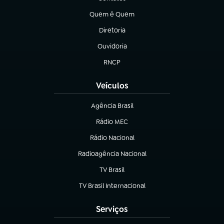
(abre em nova aba)
Quem é Quem
(abre em nova aba)
Diretoria
(abre em nova aba)
Ouvidoria
(abre em nova aba)
RNCP
(abre em nova aba)
Veículos
Agência Brasil
(abre em nova aba)
Rádio MEC
Rádio Nacional
(abre em nova aba)
Radioagência Nacional
(abre em nova aba)
TV Brasil
(abre em nova aba)
TV Brasil Internacional
(abre em nova aba)
Serviços