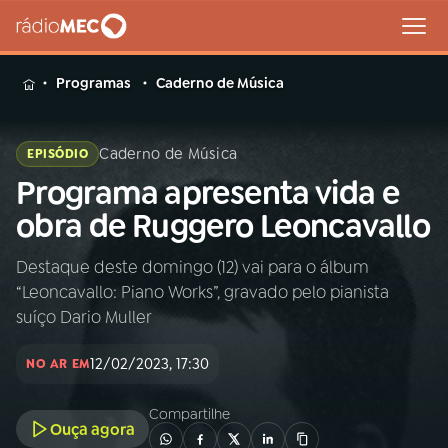
MENU
Programas
Caderno de Música
Caderno de Música
EPISÓDIO
Programa apresenta vida e
Buscar
na
obra de Ruggero Leoncavallo
Rádio
Buscar
MEC
Destaque deste domingo (12) vai para o álbum
“Leoncavallo: Piano Works”, gravado pelo pianista
Início
AO VIVO
suíço Dario Muller
12/02/2023, 17:30
01
INÍCIO
NO AR EM
Compartilhe
Ouça agora
02
A RÁDIO