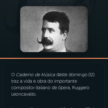
03
PROGRAMAÇÃO
04
PROGRAMAS
05
PODCASTS
06
VIDEOCASTS
O
Caderno de Música
deste domingo (12)
07
ÚLTIMAS
traz a vida e obra do importante
compositor italiano de ópera, Ruggero
08
PRÊMIO RÁDIO MEC
Leoncavallo.
ACOMPANHE A RÁDIO MEC