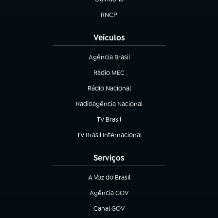
(abre em nova aba)
RNCP
(abre em nova aba)
Veículos
Agência Brasil
(abre em nova aba)
Rádio MEC
Rádio Nacional
(abre em nova aba)
Radioagência Nacional
(abre em nova aba)
TV Brasil
(abre em nova aba)
TV Brasil Internacional
(abre em nova aba)
Serviços
A Voz do Brasil
(abre em nova aba)
Agência GOV
(abre em nova aba)
Canal GOV
(abre em nova aba)