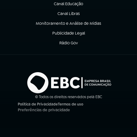
Canal Educação
(abre em nova aba)
Canal Libras
(abre em nova aba)
Monitoramento e Análise de Mídias
(abre em nova aba)
Publicidade Legal
(abre em nova aba)
Rádio Gov
(abre em nova aba)
© Todos os direitos reservados pela EBC
Política de Privacidade
Termos de uso
(abre em nova aba)
(abre em nova aba)
Preferências de privacidade