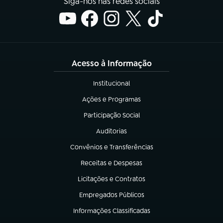
Siga-nos nas redes sociais
Acesso à Informação
Institucional
(abre em nova aba)
Ações e Programas
(abre em nova aba)
Participação Social
(abre em nova aba)
Auditorias
(abre em nova aba)
Convênios e Transferências
(abre em nova aba)
Receitas e Despesas
(abre em nova aba)
Licitações e Contratos
(abre em nova aba)
Empregados Públicos
(abre em nova aba)
Informações Classificadas
(abre em nova aba)