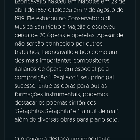
Leoncavallo nasceu em Nápoles em 23 de
abril de 1857 e faleceu em 9 de agosto de
YouTube
Facebook
1919. Ele estudou no Conservatório di
Musica San Pietro a Majella e escreveu
Instagram
X
cerca de 20 óperas e operetas. Apesar de
não ser tão conhecido por outros
TikTok
trabalhos, Leoncavallo é tido como um
dos mais importantes compositores
italianos de ópera, em especial pela
composição "I Pagliacci", seu principal
sucesso. Entre as obras para outras
formações instrumentais, podemos
destacar os poemas sinfônicos
"Séraphitus Séraphita" e "La nuit de mai",
além de diversas obras para piano solo.
O programa destaca um importante