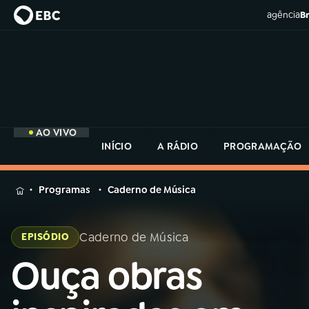
agência
Br
AO VIVO
INÍCIO
A RÁDIO
PROGRAMAÇÃO
MENU
Programas
Caderno de Música
Buscar
na
Caderno de Música
EPISÓDIO
Rádio
Buscar
MEC
Ouça obras
Buscar
na
Rádio
Início
AO VIVO