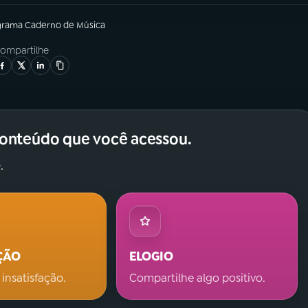
grama
Caderno de Música
ompartilhe
conteúdo que você acessou.
.
ÇÃO
ELOGIO
 insatisfação.
Compartilhe algo positivo.