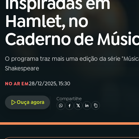
inspiradas em
MEC
Hamlet, no
01
INÍCIO
Caderno de Músi
02
A RÁDIO
O programa traz mais uma edição da série "Música 
03
PROGRAMAÇÃO
Shakespeare
04
PROGRAMAS
28/12/2025, 15:30
NO AR EM
Compartilhe
05
PODCASTS
Ouça agora
06
VIDEOCASTS