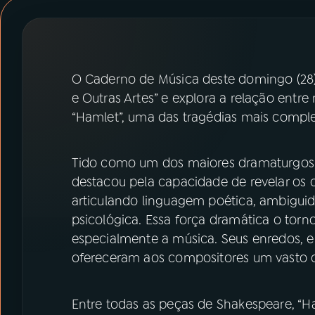
07
ÚLTIMAS
08
PRÊMIO RÁDIO MEC
O Caderno de Música deste domingo (28)
e Outras Artes” e explora a relação entre
ACOMPANHE A RÁDIO MEC
“Hamlet”, uma das tragédias mais comple
YouTube
Facebook
Tido como um dos maiores dramaturgos 
Instagram
X
destacou pela capacidade de revelar os c
articulando linguagem poética, ambigui
TikTok
psicológica. Essa força dramática o torn
especialmente a música. Seus enredos, 
ofereceram aos compositores um vasto 
Entre todas as peças de Shakespeare, “Ha