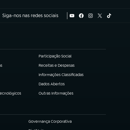
Siga-nos nas redes sociais
Participação Social
(abre em nova aba)
as
Receitas e Despesas
(abre em nova aba)
Informações Classificadas
(abre em nova aba)
Dados Abertos
(abre em nova aba)
Tecnológicos
Outras Informações
(abre em nova aba)
Governança Corporativa
(abre em nova aba)