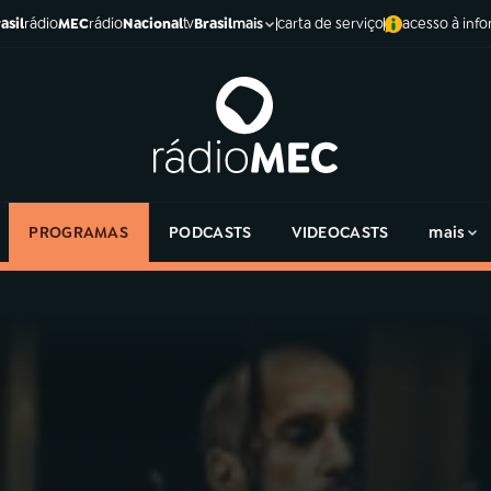
asil
rádio
MEC
rádio
Nacional
tv
Brasil
carta de serviço
acesso à inf
mais
PROGRAMAS
PODCASTS
VIDEOCASTS
mais