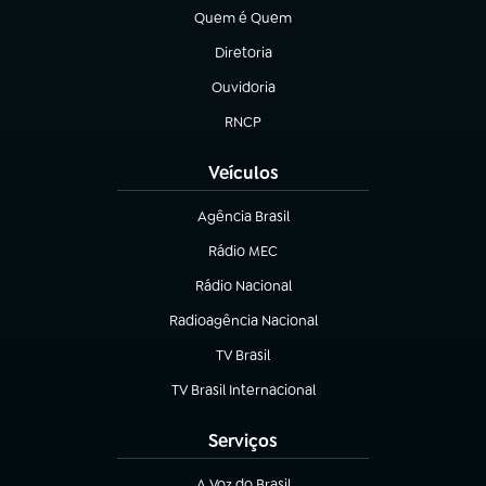
Quem é Quem
(abre em nova aba)
Diretoria
(abre em nova aba)
Ouvidoria
(abre em nova aba)
RNCP
(abre em nova aba)
Veículos
Agência Brasil
(abre em nova aba)
Rádio MEC
Rádio Nacional
(abre em nova aba)
Radioagência Nacional
(abre em nova aba)
TV Brasil
(abre em nova aba)
TV Brasil Internacional
(abre em nova aba)
Serviços
A Voz do Brasil