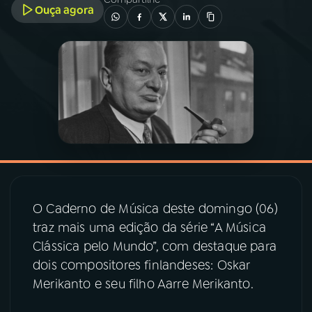
Ouça agora
03
PROGRAMAÇÃO
04
PROGRAMAS
05
PODCASTS
06
VIDEOCASTS
O Caderno de Música deste domingo (06)
07
ÚLTIMAS
traz mais uma edição da série “A Música
Clássica pelo Mundo”, com destaque para
dois compositores finlandeses: Oskar
08
PRÊMIO RÁDIO MEC
Merikanto e seu filho Aarre Merikanto.
ACOMPANHE A RÁDIO MEC