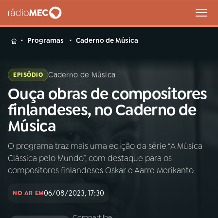
MENU
Programas
Caderno de Música
Caderno de Música
EPISÓDIO
Ouça obras de compositores
Buscar
na
finlandeses, no Caderno de
Rádio
Buscar
Música
MEC
O programa traz mais uma edição da série “A Música
Início
AO VIVO
Clássica pelo Mundo”, com destaque para os
compositores finlandeses Oskar e Aarre Merikanto
01
INÍCIO
06/08/2023, 17:30
NO AR EM
02
A RÁDIO
Compartilhe