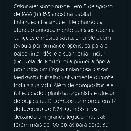
Oskar Merikanto nasceu em 5 de agosto
YouTube
Facebook
de 1868 (há 155 anos) na capital
finlandesa Helsinque . Ele chamou a
Instagram
X
atenção principalmente por suas óperas,
canções e música sacra. E foi ele quem
TikTok
levou a performance operística para o
palco finlandês, e a sua “Pohjan neiti”
(Donzela do Norte) foi a primeira ópera
produzida em língua finlandesa. Oskar
Merikanto trabalhou ativamente durante
toda a sua vida. Além de compositor, ele
foi educador, pianista, organista e diretor
de orquestra. O compositor morreu em 17
de fevereiro de 1924, com 55 anos,
deixando um grande legado musical:
foram mais de 100 obras para coro, 80