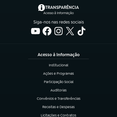
(abre em nova aba)
TRANSPARÊNCIA
Acesso à Informação
Siga-nos nas redes sociais
Acesso à Informação
Institucional
(abre em nova aba)
Ações e Programas
(abre em nova aba)
Participação Social
(abre em nova aba)
Auditorias
(abre em nova aba)
Convênios e Transferências
(abre em nova aba)
Receitas e Despesas
(abre em nova aba)
Licitações e Contratos
(abre em nova aba)