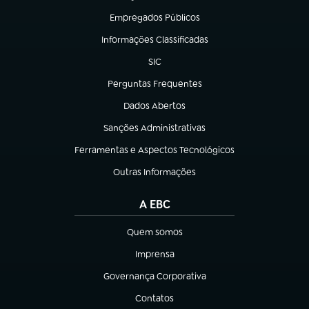
Empregados Públicos
(abre em nova aba)
Informações Classificadas
(abre em nova aba)
SIC
(abre em nova aba)
Perguntas Frequentes
(abre em nova aba)
Dados Abertos
(abre em nova aba)
Sanções Administrativas
(abre em nova aba)
Ferramentas e Aspectos Tecnológicos
(abre em nova aba)
Outras Informações
(abre em nova aba)
A EBC
Quem somos
(abre em nova aba)
Imprensa
(abre em nova aba)
Governança Corporativa
(abre em nova aba)
Contatos
(abre em nova aba)