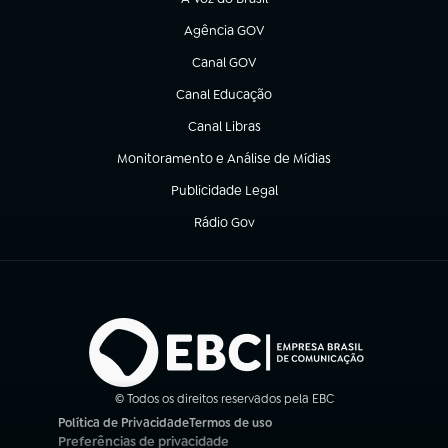
(abre em nova aba)
Agência GOV
(abre em nova aba)
Canal GOV
(abre em nova aba)
Canal Educação
(abre em nova aba)
Canal Libras
(abre em nova aba)
Monitoramento e Análise de Mídias
(abre em nova aba)
Publicidade Legal
(abre em nova aba)
Rádio Gov
(abre em nova aba)
© Todos os direitos reservados pela EBC
Política de Privacidade
Termos de uso
(abre em nova aba)
(abre em nova aba)
Preferências de privacidade