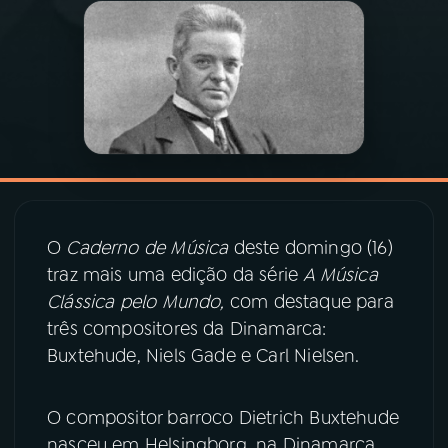
03
PROGRAMAÇÃO
04
PROGRAMAS
05
PODCASTS
O
Caderno de Música
deste domingo (16)
06
VIDEOCASTS
traz mais uma edição da série
A Música
Clássica pelo Mundo,
com destaque para
07
ÚLTIMAS
três compositores da Dinamarca:
Buxtehude, Niels Gade e Carl Nielsen.
08
PRÊMIO RÁDIO MEC
O compositor barroco Dietrich Buxtehude
nasceu em Helsingborg, na Dinamarca,
ACOMPANHE A RÁDIO MEC