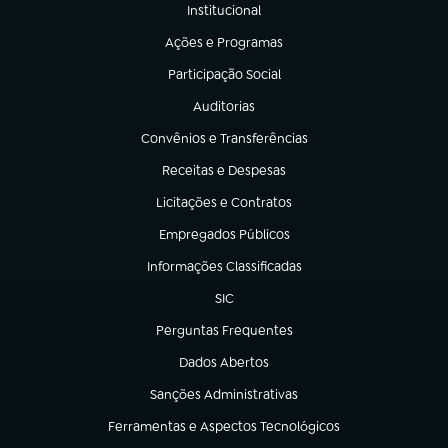
Institucional
(abre em nova aba)
Ações e Programas
(abre em nova aba)
Participação Social
(abre em nova aba)
Auditorias
(abre em nova aba)
Convênios e Transferências
(abre em nova aba)
Receitas e Despesas
(abre em nova aba)
Licitações e Contratos
(abre em nova aba)
Empregados Públicos
(abre em nova aba)
Informações Classificadas
(abre em nova aba)
SIC
(abre em nova aba)
Perguntas Frequentes
(abre em nova aba)
Dados Abertos
(abre em nova aba)
Sanções Administrativas
(abre em nova aba)
Ferramentas e Aspectos Tecnológicos
(abre em nova aba)