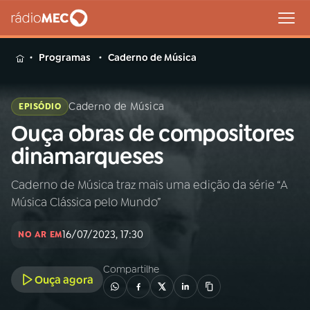
MENU
Programas
Caderno de Música
Caderno de Música
EPISÓDIO
Ouça obras de compositores
Buscar
na
dinamarqueses
Rádio
Buscar
MEC
Caderno de Música traz mais uma edição da série “A
Música Clássica pelo Mundo”
Início
AO VIVO
16/07/2023, 17:30
NO AR EM
01
INÍCIO
Compartilhe
Ouça agora
02
A RÁDIO