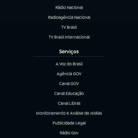
Rádio Nacional
(abre em nova aba)
Radioagência Nacional
(abre em nova aba)
TV Brasil
(abre em nova aba)
TV Brasil Internacional
(abre em nova aba)
Serviços
A Voz do Brasil
(abre em nova aba)
Agência GOV
(abre em nova aba)
Canal GOV
(abre em nova aba)
Canal Educação
(abre em nova aba)
Canal Libras
(abre em nova aba)
Monitoramento e Análise de Mídias
(abre em nova aba)
Publicidade Legal
(abre em nova aba)
Rádio Gov
(abre em nova aba)