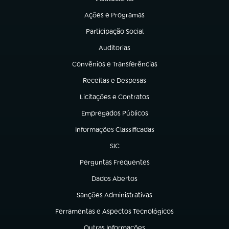
(abre em nova aba)
Ações e Programas
(abre em nova aba)
Participação Social
(abre em nova aba)
Auditorias
(abre em nova aba)
Convênios e Transferências
(abre em nova aba)
Receitas e Despesas
(abre em nova aba)
Licitações e Contratos
(abre em nova aba)
Empregados Públicos
(abre em nova aba)
Informações Classificadas
(abre em nova aba)
SIC
(abre em nova aba)
Perguntas Frequentes
(abre em nova aba)
Dados Abertos
(abre em nova aba)
Sanções Administrativas
(abre em nova aba)
Ferramentas e Aspectos Tecnológicos
(abre em nova aba)
Outras Informações