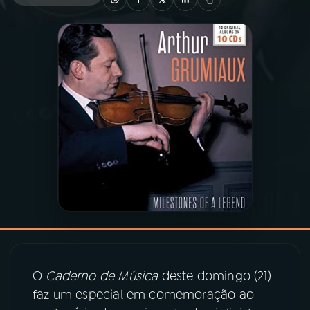
03
PROGRAMAÇÃO
04
PROGRAMAS
05
PODCASTS
06
VIDEOCASTS
07
ÚLTIMAS
08
PRÊMIO RÁDIO MEC
O
Caderno de Música
deste domingo (21)
faz um especial em comemoração ao
ACOMPANHE A RÁDIO MEC