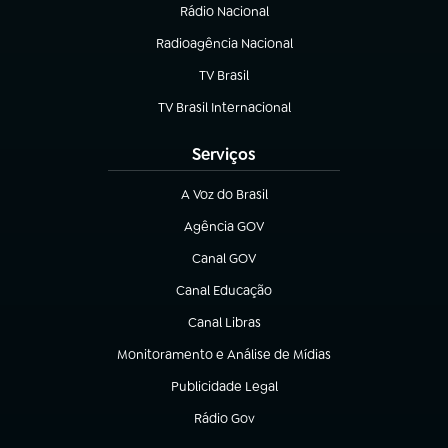
Rádio Nacional
(abre em nova aba)
Radioagência Nacional
(abre em nova aba)
TV Brasil
(abre em nova aba)
TV Brasil Internacional
(abre em nova aba)
Serviços
A Voz do Brasil
(abre em nova aba)
Agência GOV
(abre em nova aba)
Canal GOV
(abre em nova aba)
Canal Educação
(abre em nova aba)
Canal Libras
(abre em nova aba)
Monitoramento e Análise de Mídias
(abre em nova aba)
Publicidade Legal
(abre em nova aba)
Rádio Gov
(abre em nova aba)