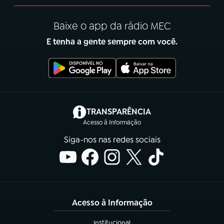
Baixe o app da rádio MEC
E tenha a gente sempre com você.
(abre em nova aba)
TRANSPARÊNCIA
Acesso à Informação
Siga-nos nas redes sociais
Acesso à Informação
Institucional