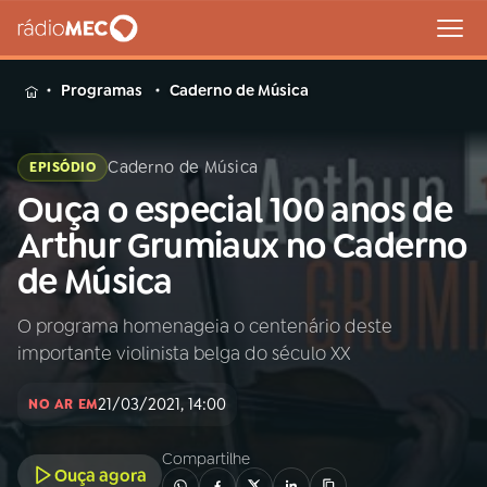
MENU
Programas
Caderno de Música
Caderno de Música
EPISÓDIO
Ouça o especial 100 anos de
Buscar
na
Arthur Grumiaux no Caderno
Rádio
Buscar
de Música
MEC
O programa homenageia o centenário deste
Início
AO VIVO
importante violinista belga do século XX
01
INÍCIO
21/03/2021, 14:00
NO AR EM
Compartilhe
02
A RÁDIO
Ouça agora