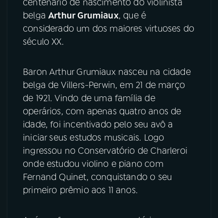
centenário de nascimento do violinista
belga
Arthur Grumiaux
, que é
YouTube
Facebook
considerado um dos maiores virtuoses do
século XX.
Instagram
X
TikTok
Baron Arthur Grumiaux nasceu na cidade
belga de Villers-Perwin, em 21 de março
de 1921. Vindo de uma família de
operários, com apenas quatro anos de
idade, foi incentivado pelo seu avô a
iniciar seus estudos musicais. Logo
ingressou no Conservatório de Charleroi
onde estudou violino e piano com
Fernand Quinet, conquistando o seu
primeiro prêmio aos 11 anos.