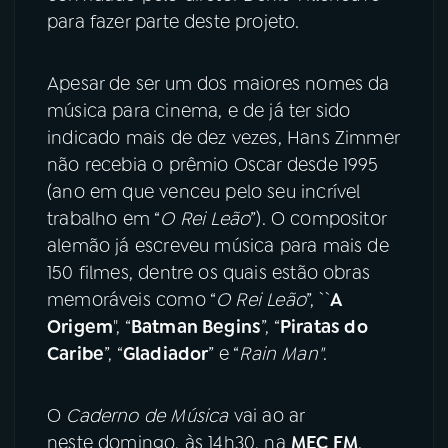
para fazer parte deste projeto.
Apesar de ser um dos maiores nomes da
música para cinema, e de já ter sido
indicado mais de dez vezes, Hans Zimmer
não recebia o prêmio Oscar desde 1995
(ano em que venceu pelo seu incrível
trabalho em “
O Rei Leão
”). O compositor
alemão já escreveu música para mais de
150 filmes, dentre os quais estão obras
memoráveis como “
O Rei Leão
”, ``
A
Origem
", “
Batman Begins
”, “
Piratas do
Caribe
”, “
Gladiador
” e “
Rain Man"
.
O
Caderno de Música
vai ao ar
neste domingo, às 14h30, na
MEC FM
.