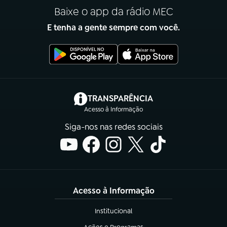
Baixe o app da rádio MEC
E tenha a gente sempre com você.
(abre em nova aba)
TRANSPARÊNCIA
Acesso à Informação
Siga-nos nas redes sociais
Acesso à Informação
Institucional
(abre em nova aba)