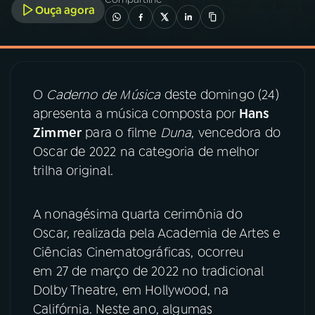
Ouça agora
03
PROGRAMAÇÃO
04
PROGRAMAS
O
Caderno de Música
deste domingo (24)
apresenta a música composta por
Hans
05
PODCASTS
Zimmer
para o filme
Duna
, vencedora do
Oscar de 2022 na categoria de melhor
trilha original.
06
VIDEOCASTS
A nonagésima quarta cerimônia do
07
ÚLTIMAS
Oscar, realizada pela Academia de Artes e
Ciências Cinematográficas, ocorreu
08
PRÊMIO RÁDIO MEC
em 27 de março de 2022 no tradicional
Dolby Theatre, em Hollywood, na
Califórnia. Neste ano, algumas
ACOMPANHE A RÁDIO MEC