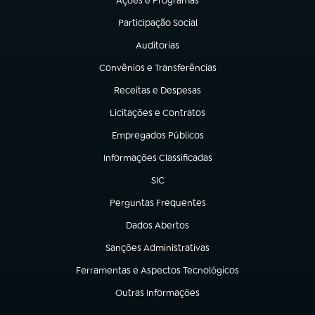
Ações e Programas
(abre em nova aba)
Participação Social
(abre em nova aba)
Auditorias
(abre em nova aba)
Convênios e Transferências
(abre em nova aba)
Receitas e Despesas
(abre em nova aba)
Licitações e Contratos
(abre em nova aba)
Empregados Públicos
(abre em nova aba)
Informações Classificadas
(abre em nova aba)
SIC
(abre em nova aba)
Perguntas Frequentes
(abre em nova aba)
Dados Abertos
(abre em nova aba)
Sanções Administrativas
(abre em nova aba)
Ferramentas e Aspectos Tecnológicos
(abre em nova aba)
Outras Informações
(abre em nova aba)