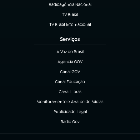
Radioagência Nacional
(abre em nova aba)
TV Brasil
(abre em nova aba)
TV Brasil Internacional
(abre em nova aba)
Serviços
A Voz do Brasil
(abre em nova aba)
Agência GOV
(abre em nova aba)
Canal GOV
(abre em nova aba)
Canal Educação
(abre em nova aba)
Canal Libras
(abre em nova aba)
Monitoramento e Análise de Mídias
(abre em nova aba)
Publicidade Legal
(abre em nova aba)
Rádio Gov
(abre em nova aba)