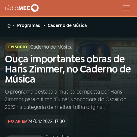
MENU
Programas
Caderno de Música
Caderno de Música
EPISÓDIO
Ouça importantes obras de
Buscar
na
Hans Zimmer, no Caderno de
Rádio
Buscar
Música
MEC
O programa destaca a música composta por Hans
Início
AO VIVO
Zimmer para o filme "Duna", vencedora do Oscar de
2022 na categoria de melhor trilha original.
01
INÍCIO
24/04/2022, 17:30
NO AR EM
02
A RÁDIO
Compartilhe