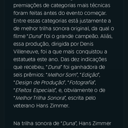
premiações de categorias mais técnicas
foram feitas antes do evento começar.
YouTube
Facebook
Entre essas categorias está justamente a
Instagram
X
de melhor trilha sonora original, da qual o
filme “
Duna
” foi o grande campeão. Aliás,
TikTok
essa produção, dirigida por Denis
Villeneuve, foi a que mais conquistou a
estatueta este ano. Das dez indicações
que recebeu, “
Duna
” foi ganhadora de
seis prêmios: “
Melhor Som
”, “
Edição
”,
“
Design de Produção
”, “
Fotografia
”,
“
Efeitos Especiais
”, e, obviamente o de
“
Melhor Trilha Sonora
”, escrita pelo
veterano Hans Zimmer.
Na trilha sonora de “
Duna
”, Hans Zimmer