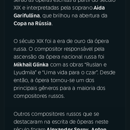
XIX e interpretadas pela soprano
Aida
YouTube
Facebook
Garifullina
, que brilhou na abertura da
Copa na Rússia
.
Instagram
X
O século XIX foi a era de ouro da ópera
TikTok
russa. O compositor responsável pela
ascensão da ópera nacional russa foi
Mikhail Glinka
com as obras “Ruslan e
Lyudmila” e “Uma vida para o czar”. Desde
então, a ópera tornou-se um dos
principais gêneros para a maioria dos
compositores russos.
Outros compositores russos que se
destacaram na escrita de óperas neste
século foram
Alexander Serov
,
Anton