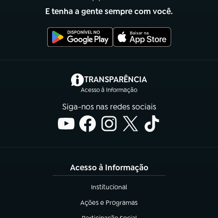
E tenha a gente sempre com você.
(abre em nova aba)
TRANSPARÊNCIA
Acesso à Informação
Siga-nos nas redes sociais
Acesso à Informação
Institucional
(abre em nova aba)
Ações e Programas
(abre em nova aba)