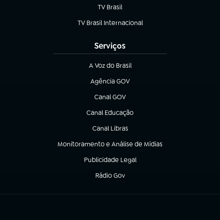
TV Brasil
(abre em nova aba)
TV Brasil Internacional
(abre em nova aba)
Serviços
A Voz do Brasil
(abre em nova aba)
Agência GOV
(abre em nova aba)
Canal GOV
(abre em nova aba)
Canal Educação
(abre em nova aba)
Canal Libras
(abre em nova aba)
Monitoramento e Análise de Mídias
(abre em nova aba)
Publicidade Legal
(abre em nova aba)
Rádio Gov
(abre em nova aba)