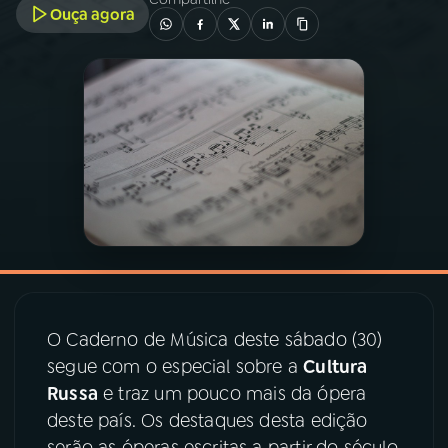
Ouça agora
03
PROGRAMAÇÃO
04
PROGRAMAS
05
PODCASTS
06
VIDEOCASTS
07
ÚLTIMAS
O Caderno de Música deste sábado (30)
segue com o especial sobre a
Cultura
08
PRÊMIO RÁDIO MEC
Russa
e traz um pouco mais da ópera
deste país. Os destaques desta edição
serão as óperas escritas a partir do século
ACOMPANHE A RÁDIO MEC