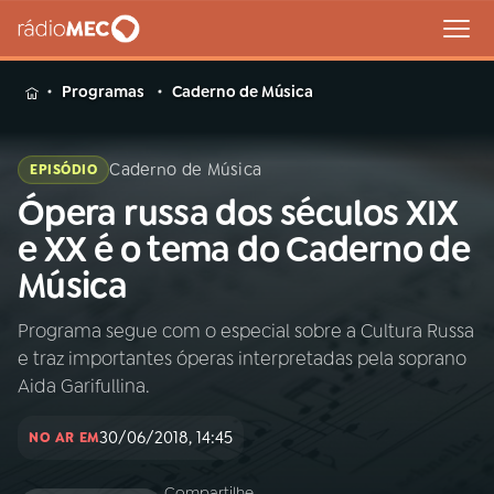
MENU
Programas
Caderno de Música
Caderno de Música
EPISÓDIO
Ópera russa dos séculos XIX
Buscar
na
e XX é o tema do Caderno de
Rádio
Buscar
Música
MEC
Programa segue com o especial sobre a Cultura Russa
Início
AO VIVO
e traz importantes óperas interpretadas pela soprano
Aida Garifullina.
01
INÍCIO
30/06/2018, 14:45
NO AR EM
02
A RÁDIO
Compartilhe