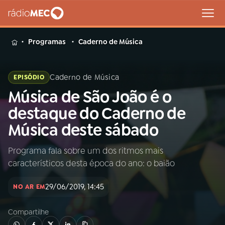
MENU
Programas
Caderno de Música
Caderno de Música
EPISÓDIO
Música de São João é o
Buscar
na
destaque do Caderno de
Rádio
Buscar
Música deste sábado
MEC
Programa fala sobre um dos ritmos mais
Início
AO VIVO
característicos desta época do ano: o baião
01
INÍCIO
29/06/2019, 14:45
NO AR EM
Compartilhe
02
A RÁDIO