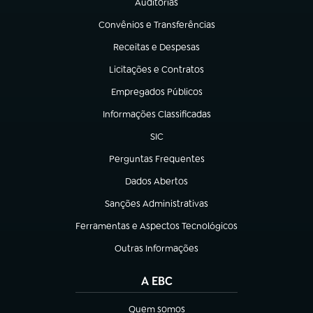
Auditorias
(abre em nova aba)
Convênios e Transferências
(abre em nova aba)
Receitas e Despesas
(abre em nova aba)
Licitações e Contratos
(abre em nova aba)
Empregados Públicos
(abre em nova aba)
Informações Classificadas
(abre em nova aba)
SIC
(abre em nova aba)
Perguntas Frequentes
(abre em nova aba)
Dados Abertos
(abre em nova aba)
Sanções Administrativas
(abre em nova aba)
Ferramentas e Aspectos Tecnológicos
(abre em nova aba)
Outras Informações
(abre em nova aba)
A EBC
Quem somos