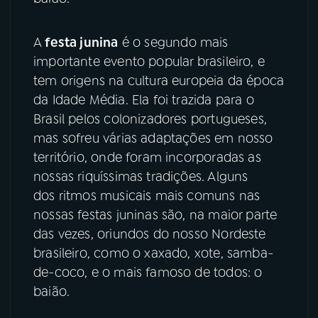
YouTube
Facebook
A
festa junina
é o segundo mais
importante evento popular brasileiro, e
Instagram
X
tem origens na cultura europeia da época
da Idade Média. Ela foi trazida para o
TikTok
Brasil pelos colonizadores portugueses,
mas sofreu várias adaptações em nosso
território, onde foram incorporadas as
nossas riquíssimas tradições. Alguns
dos ritmos musicais mais comuns nas
nossas festas juninas são, na maior parte
das vezes, oriundos do nosso Nordeste
brasileiro, como o xaxado, xote, samba-
de-coco, e o mais famoso de todos: o
baião.