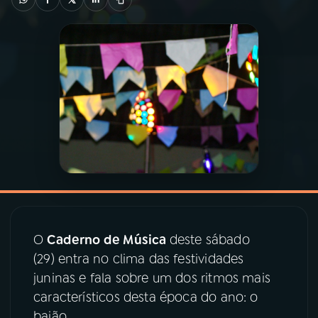
03
PROGRAMAÇÃO
04
PROGRAMAS
05
PODCASTS
06
VIDEOCASTS
07
ÚLTIMAS
O
Caderno de Música
deste sábado
(29) entra no clima das festividades
08
PRÊMIO RÁDIO MEC
juninas e fala sobre um dos ritmos mais
característicos desta época do ano: o
baião.
ACOMPANHE A RÁDIO MEC