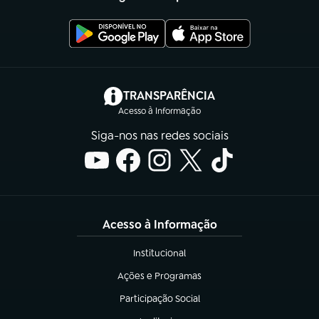
(abre em nova aba)
TRANSPARÊNCIA
Acesso à Informação
Siga-nos nas redes sociais
Acesso à Informação
Institucional
(abre em nova aba)
Ações e Programas
(abre em nova aba)
Participação Social
(abre em nova aba)