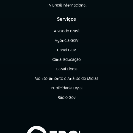
TV Brasil Internacional
(abre em nova aba)
Serviços
A Voz do Brasil
(abre em nova aba)
Agência GOV
(abre em nova aba)
Canal GOV
(abre em nova aba)
Canal Educação
(abre em nova aba)
Canal Libras
(abre em nova aba)
Monitoramento e Análise de Mídias
(abre em nova aba)
Publicidade Legal
(abre em nova aba)
Rádio Gov
(abre em nova aba)