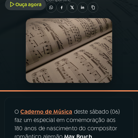
Ouça agora
03
PROGRAMAÇÃO
04
PROGRAMAS
05
PODCASTS
06
VIDEOCASTS
07
ÚLTIMAS
O
Caderno de Música
deste sábado (06)
08
PRÊMIO RÁDIO MEC
faz um especial em comemoração aos
180 anos de nascimento do compositor
romântico alemão
Max Bruch
.
ACOMPANHE A RÁDIO MEC