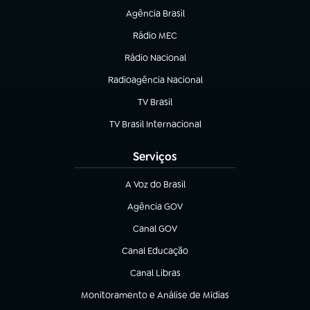
Agência Brasil
(abre em nova aba)
Rádio MEC
Rádio Nacional
(abre em nova aba)
Radioagência Nacional
(abre em nova aba)
TV Brasil
(abre em nova aba)
TV Brasil Internacional
(abre em nova aba)
Serviços
A Voz do Brasil
(abre em nova aba)
Agência GOV
(abre em nova aba)
Canal GOV
(abre em nova aba)
Canal Educação
(abre em nova aba)
Canal Libras
(abre em nova aba)
Monitoramento e Análise de Mídias
(abre em nova aba)