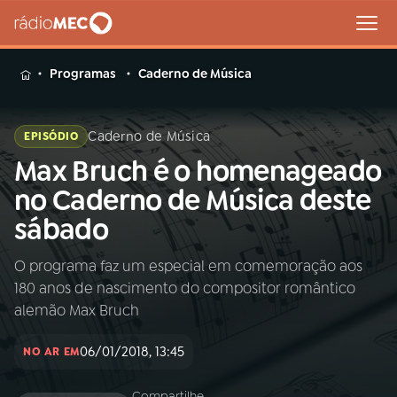
MENU
Programas
Caderno de Música
Caderno de Música
EPISÓDIO
Max Bruch é o homenageado
Buscar
na
no Caderno de Música deste
Rádio
Buscar
sábado
MEC
O programa faz um especial em comemoração aos
Início
AO VIVO
180 anos de nascimento do compositor romântico
alemão Max Bruch
01
INÍCIO
06/01/2018, 13:45
NO AR EM
02
A RÁDIO
Compartilhe