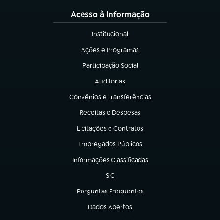
Acesso à Informação
Institucional
(abre em nova aba)
Ações e Programas
(abre em nova aba)
Participação Social
(abre em nova aba)
Auditorias
(abre em nova aba)
Convênios e Transferências
(abre em nova aba)
Receitas e Despesas
(abre em nova aba)
Licitações e Contratos
(abre em nova aba)
Empregados Públicos
(abre em nova aba)
Informações Classificadas
(abre em nova aba)
SIC
(abre em nova aba)
Perguntas Frequentes
(abre em nova aba)
Dados Abertos
(abre em nova aba)