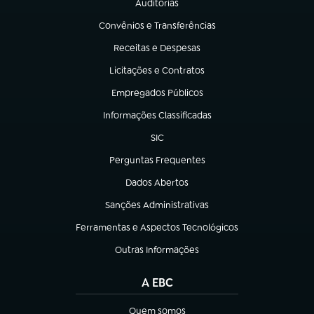
Auditorias
(abre em nova aba)
Convênios e Transferências
(abre em nova aba)
Receitas e Despesas
(abre em nova aba)
Licitações e Contratos
(abre em nova aba)
Empregados Públicos
(abre em nova aba)
Informações Classificadas
(abre em nova aba)
SIC
(abre em nova aba)
Perguntas Frequentes
(abre em nova aba)
Dados Abertos
(abre em nova aba)
Sanções Administrativas
(abre em nova aba)
Ferramentas e Aspectos Tecnológicos
(abre em nova aba)
Outras Informações
(abre em nova aba)
A EBC
Quem somos