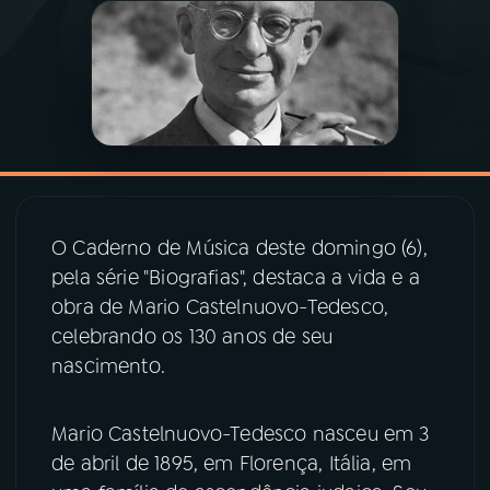
03
PROGRAMAÇÃO
04
PROGRAMAS
05
PODCASTS
O Caderno de Música deste domingo (6),
06
VIDEOCASTS
pela série "Biografias", destaca a vida e a
obra de Mario Castelnuovo-Tedesco,
celebrando os 130 anos de seu
07
ÚLTIMAS
nascimento.
08
PRÊMIO RÁDIO MEC
Mario Castelnuovo-Tedesco nasceu em 3
de abril de 1895, em Florença, Itália, em
ACOMPANHE A RÁDIO MEC