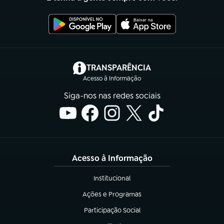
(abre em nova aba)
TRANSPARÊNCIA
Acesso à Informação
Siga-nos nas redes sociais
Acesso à Informação
Institucional
(abre em nova aba)
Ações e Programas
(abre em nova aba)
Participação Social
(abre em nova aba)