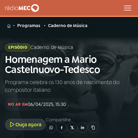
MENU
Programas
Caderno de Música
Caderno de Música
EPISÓDIO
Homenagem a Mario
Buscar
na
Castelnuovo-Tedesco
Rádio
Buscar
MEC
Programa celebra os 130 anos de nascimento do
compositor italiano
Início
AO VIVO
06/04/2025, 15:30
NO AR EM
01
INÍCIO
Compartilhe
Ouça agora
02
A RÁDIO