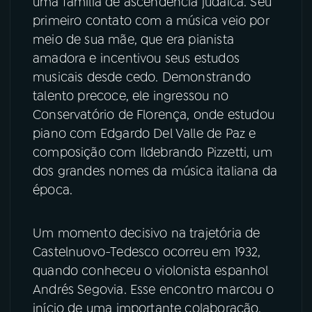
uma família de ascendência judaica. Seu
primeiro contato com a música veio por
YouTube
Facebook
meio de sua mãe, que era pianista
amadora e incentivou seus estudos
Instagram
X
musicais desde cedo. Demonstrando
talento precoce, ele ingressou no
TikTok
Conservatório de Florença, onde estudou
piano com Edgardo Del Valle de Paz e
composição com Ildebrando Pizzetti, um
dos grandes nomes da música italiana da
época.
Um momento decisivo na trajetória de
Castelnuovo-Tedesco ocorreu em 1932,
quando conheceu o violonista espanhol
Andrés Segovia. Esse encontro marcou o
início de uma importante colaboração,