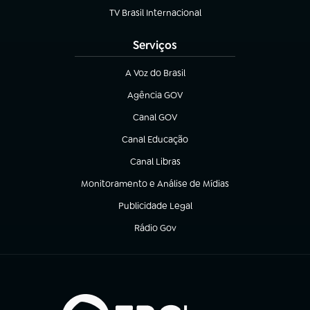
TV Brasil Internacional
(abre em nova aba)
Serviços
A Voz do Brasil
(abre em nova aba)
Agência GOV
(abre em nova aba)
Canal GOV
(abre em nova aba)
Canal Educação
(abre em nova aba)
Canal Libras
(abre em nova aba)
Monitoramento e Análise de Mídias
(abre em nova aba)
Publicidade Legal
(abre em nova aba)
Rádio Gov
(abre em nova aba)