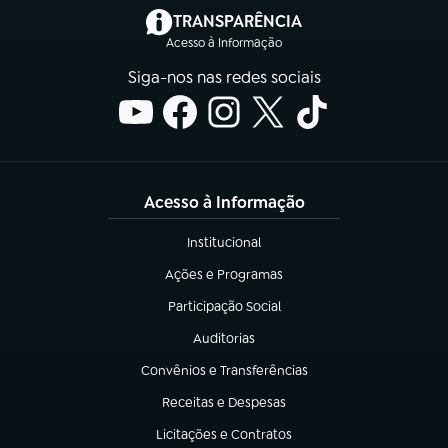
(abre em nova aba)
TRANSPARÊNCIA
Acesso à Informação
Siga-nos nas redes sociais
Acesso à Informação
Institucional
(abre em nova aba)
Ações e Programas
(abre em nova aba)
Participação Social
(abre em nova aba)
Auditorias
(abre em nova aba)
Convênios e Transferências
(abre em nova aba)
Receitas e Despesas
(abre em nova aba)
Licitações e Contratos
(abre em nova aba)