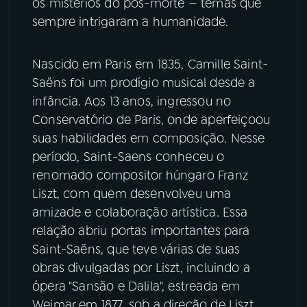
os mistérios do pós-morte — temas que
sempre intrigaram a humanidade.
YouTube
Facebook
Nascido em Paris em 1835, Camille Saint-
Instagram
X
Saëns foi um prodígio musical desde a
TikTok
infância. Aos 13 anos, ingressou no
Conservatório de Paris, onde aperfeiçoou
suas habilidades em composição. Nesse
período, Saint-Saens conheceu o
renomado compositor húngaro Franz
Liszt, com quem desenvolveu uma
amizade e colaboração artística. Essa
relação abriu portas importantes para
Saint-Saëns, que teve várias de suas
obras divulgadas por Liszt, incluindo a
ópera "Sansão e Dalila", estreada em
Weimar em 1877, sob a direção de Liszt,