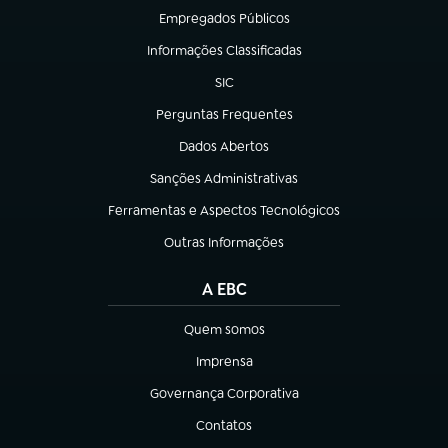
Empregados Públicos
(abre em nova aba)
Informações Classificadas
(abre em nova aba)
SIC
(abre em nova aba)
Perguntas Frequentes
(abre em nova aba)
Dados Abertos
(abre em nova aba)
Sanções Administrativas
(abre em nova aba)
Ferramentas e Aspectos Tecnológicos
(abre em nova aba)
Outras Informações
(abre em nova aba)
A EBC
Quem somos
(abre em nova aba)
Imprensa
(abre em nova aba)
Governança Corporativa
(abre em nova aba)
Contatos
(abre em nova aba)