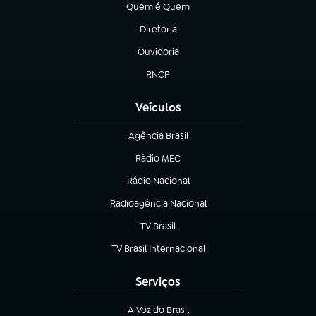
Quem é Quem
(abre em nova aba)
Diretoria
(abre em nova aba)
Ouvidoria
(abre em nova aba)
RNCP
(abre em nova aba)
Veículos
Agência Brasil
(abre em nova aba)
Rádio MEC
Rádio Nacional
(abre em nova aba)
Radioagência Nacional
(abre em nova aba)
TV Brasil
(abre em nova aba)
TV Brasil Internacional
(abre em nova aba)
Serviços
A Voz do Brasil
(abre em nova aba)