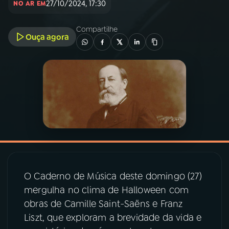
27/10/2024, 17:30
NO AR EM
03
PROGRAMAÇÃO
Compartilhe
Ouça agora
04
PROGRAMAS
05
PODCASTS
06
VIDEOCASTS
07
ÚLTIMAS
O Caderno de Música deste domingo (27)
mergulha no clima de Halloween com
08
PRÊMIO RÁDIO MEC
obras de Camille Saint-Saëns e Franz
Liszt, que exploram a brevidade da vida e
ACOMPANHE A RÁDIO MEC