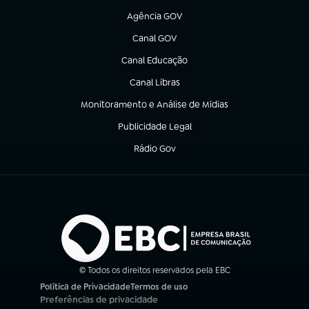
Agência GOV
(abre em nova aba)
Canal GOV
(abre em nova aba)
Canal Educação
(abre em nova aba)
Canal Libras
(abre em nova aba)
Monitoramento e Análise de Mídias
(abre em nova aba)
Publicidade Legal
(abre em nova aba)
Rádio Gov
(abre em nova aba)
© Todos os direitos reservados pela EBC
Política de Privacidade
Termos de uso
(abre em nova aba)
(abre em nova aba)
Preferências de privacidade