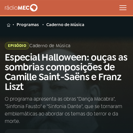
MENU
Programas
Caderno de Música
Caderno de Música
EPISÓDIO
Especial Halloween: ouças as
Buscar
na
sombrias composições de
Rádio
Buscar
Camille Saint-Saëns e Franz
MEC
Liszt
Início
AO VIVO
O programa apresenta as obras "Dança Macabra",
"Sinfonia Fausto" e "Sinfonia Dante", que se tornaram
01
INÍCIO
emblemáticas ao abordar os temas do terror e da
morte.
02
A RÁDIO