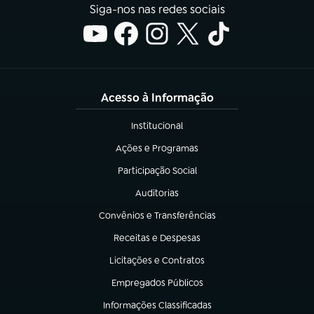
Siga-nos nas redes sociais
Acesso à Informação
Institucional
(abre em nova aba)
Ações e Programas
(abre em nova aba)
Participação Social
(abre em nova aba)
Auditorias
(abre em nova aba)
Convênios e Transferências
(abre em nova aba)
Receitas e Despesas
(abre em nova aba)
Licitações e Contratos
(abre em nova aba)
Empregados Públicos
(abre em nova aba)
Informações Classificadas
(abre em nova aba)