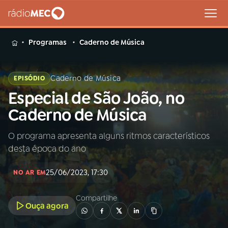
MENU
Programas
Caderno de Música
Caderno de Música
EPISÓDIO
Especial de São João, no
Buscar
na
Caderno de Música
Rádio
Buscar
MEC
O programa apresenta alguns ritmos característicos
desta época do ano
Início
AO VIVO
25/06/2023, 17:30
NO AR EM
01
INÍCIO
Compartilhe
Ouça agora
02
A RÁDIO