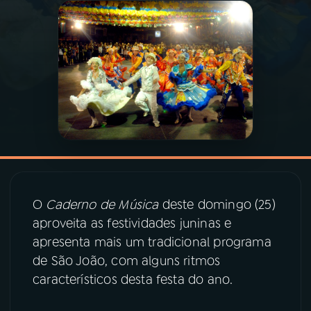
03
PROGRAMAÇÃO
04
PROGRAMAS
05
PODCASTS
06
VIDEOCASTS
O
Caderno de Música
deste domingo (25)
07
ÚLTIMAS
aproveita as festividades juninas e
apresenta mais um tradicional programa
de São João, com alguns ritmos
08
PRÊMIO RÁDIO MEC
característicos desta festa do ano.
ACOMPANHE A RÁDIO MEC