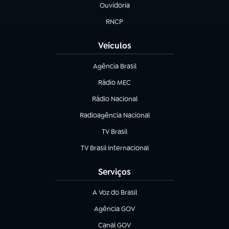
Ouvidoria
(abre em nova aba)
RNCP
(abre em nova aba)
Veículos
Agência Brasil
(abre em nova aba)
Rádio MEC
Rádio Nacional
(abre em nova aba)
Radioagência Nacional
(abre em nova aba)
TV Brasil
(abre em nova aba)
TV Brasil Internacional
(abre em nova aba)
Serviços
A Voz do Brasil
(abre em nova aba)
Agência GOV
(abre em nova aba)
Canal GOV
(abre em nova aba)