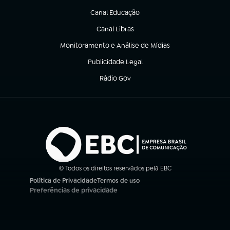
Canal Educação
(abre em nova aba)
Canal Libras
(abre em nova aba)
Monitoramento e Análise de Mídias
(abre em nova aba)
Publicidade Legal
(abre em nova aba)
Rádio Gov
(abre em nova aba)
© Todos os direitos reservados pela EBC
Política de Privacidade
Termos de uso
(abre em nova aba)
(abre em nova aba)
Preferências de privacidade