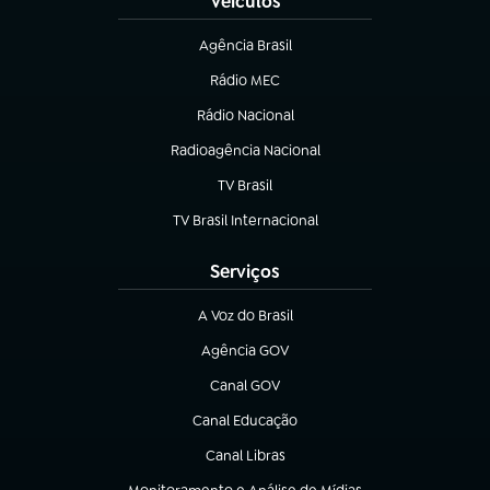
Veículos
Agência Brasil
(abre em nova aba)
Rádio MEC
Rádio Nacional
(abre em nova aba)
Radioagência Nacional
(abre em nova aba)
TV Brasil
(abre em nova aba)
TV Brasil Internacional
(abre em nova aba)
Serviços
A Voz do Brasil
(abre em nova aba)
Agência GOV
(abre em nova aba)
Canal GOV
(abre em nova aba)
Canal Educação
(abre em nova aba)
Canal Libras
(abre em nova aba)