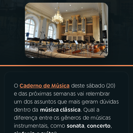
03
PROGRAMAÇÃO
04
PROGRAMAS
05
PODCASTS
06
VIDEOCASTS
O
Caderno de Música
deste sábado (20)
07
ÚLTIMAS
e das próximas semanas vai relembrar
um dos assuntos que mais geram dúvidas
dentro da
música clássica
. Qual a
08
PRÊMIO RÁDIO MEC
diferença entre os gêneros de músicas
instrumentais, como
sonata
,
concerto
,
ACOMPANHE A RÁDIO MEC