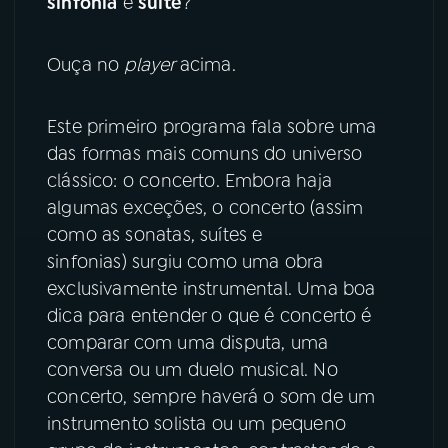
sinfonia
e
suíte
?
YouTube
Facebook
Ouça no
player
acima.
Instagram
X
Este primeiro programa fala sobre uma
TikTok
das formas mais comuns do universo
clássico: o concerto. Embora haja
algumas exceções, o concerto (assim
como as sonatas, suítes e
sinfonias) surgiu como uma obra
exclusivamente instrumental. Uma boa
dica para entender o que é concerto é
comparar com uma disputa, uma
conversa ou um duelo musical. No
concerto, sempre haverá o som de um
instrumento solista ou um pequeno