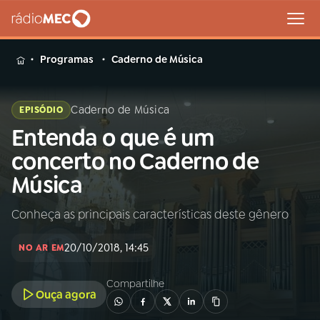
MENU
Programas
Caderno de Música
Caderno de Música
EPISÓDIO
Entenda o que é um
Buscar
na
concerto no Caderno de
Rádio
Buscar
Música
MEC
Conheça as principais características deste gênero
Início
AO VIVO
20/10/2018, 14:45
NO AR EM
01
INÍCIO
Compartilhe
Ouça agora
02
A RÁDIO