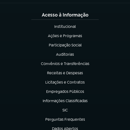
Acesso à Informação
Institucional
(abre em nova aba)
Ações e Programas
(abre em nova aba)
Participação Social
(abre em nova aba)
Auditorias
(abre em nova aba)
Convênios e Transferências
(abre em nova aba)
Receitas e Despesas
(abre em nova aba)
Licitações e Contratos
(abre em nova aba)
Empregados Públicos
(abre em nova aba)
Informações Classificadas
(abre em nova aba)
SIC
(abre em nova aba)
Perguntas Frequentes
(abre em nova aba)
Dados Abertos