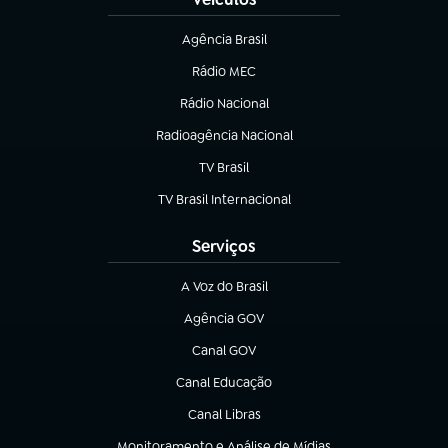
Agência Brasil
(abre em nova aba)
Rádio MEC
Rádio Nacional
(abre em nova aba)
Radioagência Nacional
(abre em nova aba)
TV Brasil
(abre em nova aba)
TV Brasil Internacional
(abre em nova aba)
Serviços
A Voz do Brasil
(abre em nova aba)
Agência GOV
(abre em nova aba)
Canal GOV
(abre em nova aba)
Canal Educação
(abre em nova aba)
Canal Libras
(abre em nova aba)
Monitoramento e Análise de Mídias