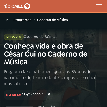
MENU
Programas
Caderno de Música
Caderno de Música
EPISÓDIO
Conheça vida e obra de
Buscar
na
César Cui no Caderno de
Rádio
Buscar
Música
MEC
Programa faz uma homenagem aos 185 anos de
Início
AO VIVO
nascimento deste importante compositor e crítico
musical russo
01
INÍCIO
25/01/2020, 14:45
NO AR EM
02
A RÁDIO
Compartilhe