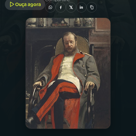
Ouça agora
03
PROGRAMAÇÃO
04
PROGRAMAS
05
PODCASTS
06
VIDEOCASTS
07
ÚLTIMAS
08
PRÊMIO RÁDIO MEC
ACOMPANHE A RÁDIO MEC