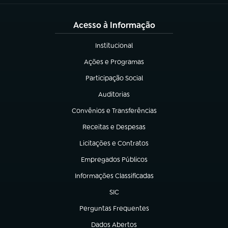
Acesso à Informação
Institucional
(abre em nova aba)
Ações e Programas
(abre em nova aba)
Participação Social
(abre em nova aba)
Auditorias
(abre em nova aba)
Convênios e Transferências
(abre em nova aba)
Receitas e Despesas
(abre em nova aba)
Licitações e Contratos
(abre em nova aba)
Empregados Públicos
(abre em nova aba)
Informações Classificadas
(abre em nova aba)
SIC
(abre em nova aba)
Perguntas Frequentes
(abre em nova aba)
Dados Abertos
(abre em nova aba)