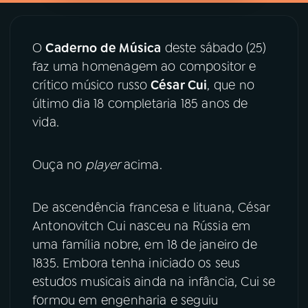
YouTube
Facebook
O
Caderno de Música
deste sábado (25)
Instagram
X
faz uma homenagem ao compositor e
crítico músico russo
César Cui
, que no
TikTok
último dia 18 completaria 185 anos de
vida.
Ouça no
player
acima.
De ascendência francesa e lituana, César
Antonovitch Cui nasceu na Rússia em
uma família nobre, em 18 de janeiro de
1835. Embora tenha iniciado os seus
estudos musicais ainda na infância, Cui se
formou em engenharia e seguiu