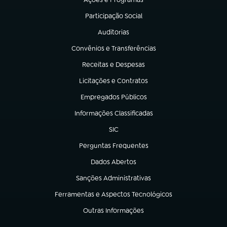
(abre em nova aba)
Participação Social
(abre em nova aba)
Auditorias
(abre em nova aba)
Convênios e Transferências
(abre em nova aba)
Receitas e Despesas
(abre em nova aba)
Licitações e Contratos
(abre em nova aba)
Empregados Públicos
(abre em nova aba)
Informações Classificadas
(abre em nova aba)
SIC
(abre em nova aba)
Perguntas Frequentes
(abre em nova aba)
Dados Abertos
(abre em nova aba)
Sanções Administrativas
(abre em nova aba)
Ferramentas e Aspectos Tecnológicos
(abre em nova aba)
Outras Informações
(abre em nova aba)