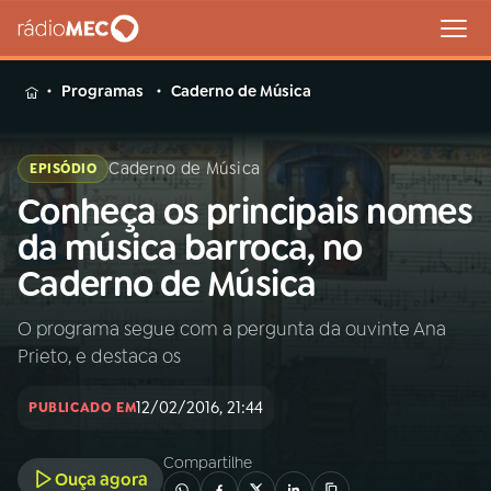
MENU
Programas
Caderno de Música
Caderno de Música
EPISÓDIO
Conheça os principais nomes
Buscar
na
da música barroca, no
Rádio
Buscar
Caderno de Música
MEC
O programa segue com a pergunta da ouvinte Ana
Início
AO VIVO
Prieto, e destaca os
01
INÍCIO
12/02/2016, 21:44
PUBLICADO EM
Compartilhe
02
A RÁDIO
Ouça agora