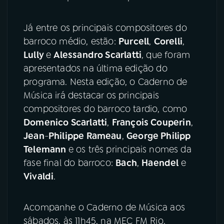
YouTube
Facebook
Já entre os principais compositores do
barroco médio, estão:
Purcell
,
Corelli
,
Instagram
X
Lully
e
Alessandro Scarlatti
, que foram
apresentados na última edição do
TikTok
programa. Nesta edição, o Caderno de
Música irá destacar os principais
compositores do barroco tardio, como
Domenico Scarlatti
,
François Couperin
,
Jean
-
Philippe Rameau
,
George Philipp
Telemann
e os três principais nomes da
fase final do barroco:
Bach
,
Haendel
e
Vivaldi
.
Acompanhe o Caderno de Música aos
sábados, às 11h45, na MEC FM Rio.