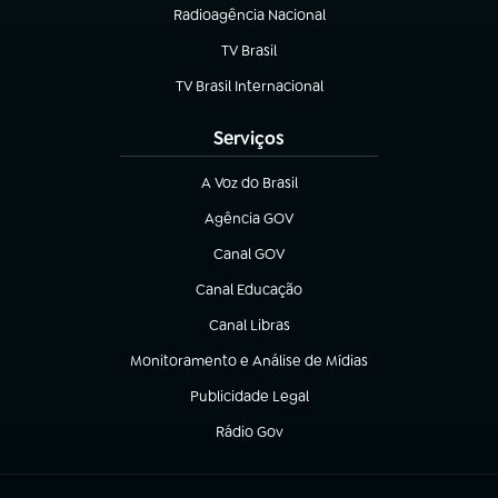
Radioagência Nacional
(abre em nova aba)
TV Brasil
(abre em nova aba)
TV Brasil Internacional
(abre em nova aba)
Serviços
A Voz do Brasil
(abre em nova aba)
Agência GOV
(abre em nova aba)
Canal GOV
(abre em nova aba)
Canal Educação
(abre em nova aba)
Canal Libras
(abre em nova aba)
Monitoramento e Análise de Mídias
(abre em nova aba)
Publicidade Legal
(abre em nova aba)
Rádio Gov
(abre em nova aba)