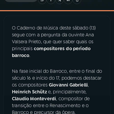
03
PROGRAMAÇÃO
O Caderno de Música deste sábado (13)
04
PROGRAMAS
segue com a pergunta da ouvinte Ana
Valsera Prieto, que quer saber quais os
05
PODCASTS
principais
compositores
do período
barroco
.
06
VIDEOCASTS
Na fase inicial do Barroco, entre o final do
século 16 e início do 17, podemos destacar
07
ÚLTIMAS
os compositores
Giovanni Gabrielli
,
Heinrich Schütz
e, principalmente,
08
PRÊMIO RÁDIO MEC
Claudio Monteverdi
, compositor de
transição entre o Renascimento e o
Barroco e precursor da ópera.
ACOMPANHE A RÁDIO MEC