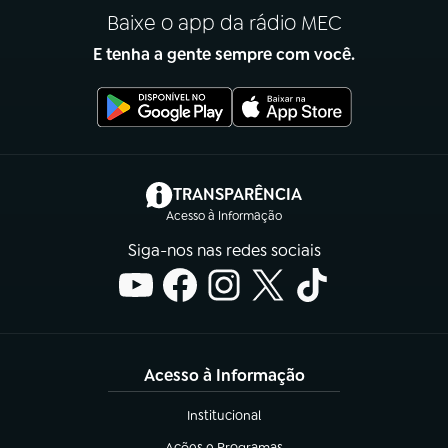
Baixe o app da rádio MEC
E tenha a gente sempre com você.
(abre em nova aba)
TRANSPARÊNCIA
Acesso à Informação
Siga-nos nas redes sociais
Acesso à Informação
Institucional
(abre em nova aba)
Ações e Programas