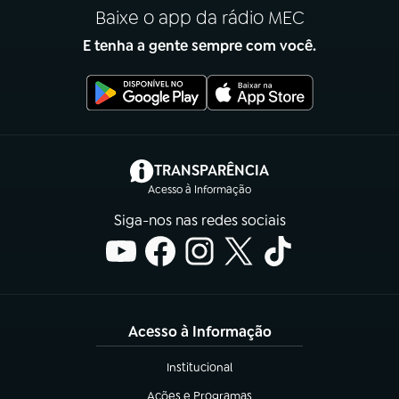
Baixe o app da rádio MEC
E tenha a gente sempre com você.
(abre em nova aba)
TRANSPARÊNCIA
Acesso à Informação
Siga-nos nas redes sociais
Acesso à Informação
Institucional
(abre em nova aba)
Ações e Programas