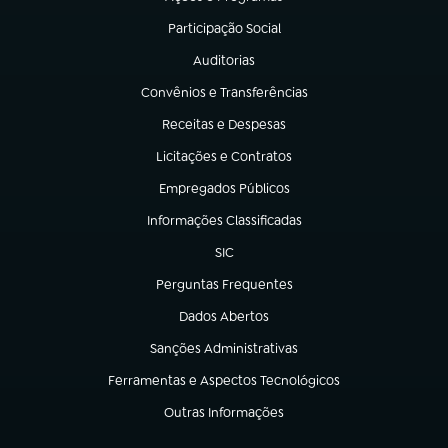
(abre em nova aba)
Participação Social
(abre em nova aba)
Auditorias
(abre em nova aba)
Convênios e Transferências
(abre em nova aba)
Receitas e Despesas
(abre em nova aba)
Licitações e Contratos
(abre em nova aba)
Empregados Públicos
(abre em nova aba)
Informações Classificadas
(abre em nova aba)
SIC
(abre em nova aba)
Perguntas Frequentes
(abre em nova aba)
Dados Abertos
(abre em nova aba)
Sanções Administrativas
(abre em nova aba)
Ferramentas e Aspectos Tecnológicos
(abre em nova aba)
Outras Informações
(abre em nova aba)