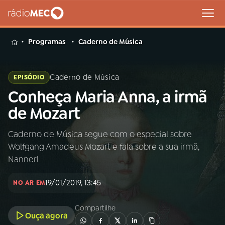
MENU
Programas
Caderno de Música
Caderno de Música
EPISÓDIO
Conheça Maria Anna, a irmã
Buscar
na
de Mozart
Rádio
Buscar
MEC
Caderno de Música segue com o especial sobre
Wolfgang Amadeus Mozart e fala sobre a sua irmã,
Início
AO VIVO
Nannerl
19/01/2019, 13:45
01
INÍCIO
NO AR EM
Compartilhe
Ouça agora
02
A RÁDIO