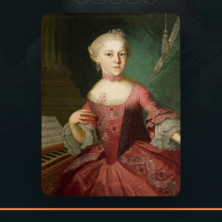
03
PROGRAMAÇÃO
04
PROGRAMAS
05
PODCASTS
06
VIDEOCASTS
07
ÚLTIMAS
08
PRÊMIO RÁDIO MEC
ACOMPANHE A RÁDIO MEC