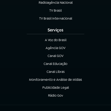
Radioagência Nacional
(abre em nova aba)
TV Brasil
(abre em nova aba)
TV Brasil Internacional
(abre em nova aba)
Serviços
A Voz do Brasil
(abre em nova aba)
Agência GOV
(abre em nova aba)
Canal GOV
(abre em nova aba)
Canal Educação
(abre em nova aba)
Canal Libras
(abre em nova aba)
Monitoramento e Análise de Mídias
(abre em nova aba)
Publicidade Legal
(abre em nova aba)
Rádio Gov
(abre em nova aba)