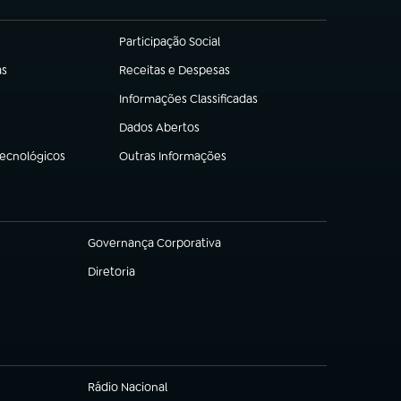
Participação Social
(abre em nova aba)
as
Receitas e Despesas
(abre em nova aba)
Informações Classificadas
(abre em nova aba)
Dados Abertos
(abre em nova aba)
Tecnológicos
Outras Informações
(abre em nova aba)
Governança Corporativa
(abre em nova aba)
Diretoria
(abre em nova aba)
Rádio Nacional
(abre em nova aba)