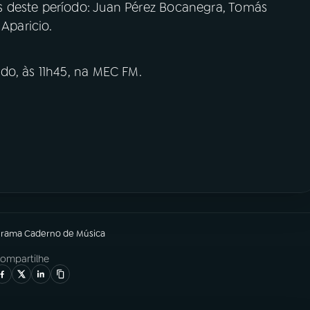
 deste período: Juan Pérez Bocanegra, Tomás
 Aparicio.
do, às 11h45, na MEC FM.
grama
Caderno de Música
ompartilhe