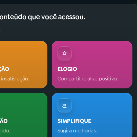
conteúdo que você acessou.
.
ÇÃO
ELOGIO
 insatisfação.
Compartilhe algo positivo.
ÇÃO
SIMPLIFIQUE
dido.
Sugira melhorias.