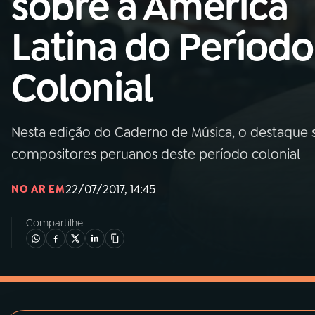
sobre a América
MEC
Latina do Período
01
INÍCIO
Colonial
02
A RÁDIO
Nesta edição do Caderno de Música, o destaque 
03
PROGRAMAÇÃO
compositores peruanos deste período colonial
04
PROGRAMAS
22/07/2017, 14:45
NO AR EM
Compartilhe
05
PODCASTS
06
VIDEOCASTS