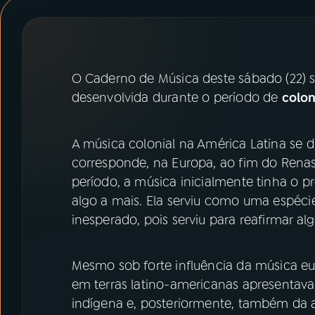
07
ÚLTIMAS
08
PRÊMIO RÁDIO MEC
O Caderno de Música deste sábado (22) 
desenvolvida durante o período de
colon
ACOMPANHE A RÁDIO MEC
YouTube
Facebook
A música colonial na América Latina se d
corresponde, na Europa, ao fim do Rena
Instagram
X
período, a música inicialmente tinha o 
algo a mais. Ela serviu como uma espéci
TikTok
inesperado, pois serviu para reafirmar al
Mesmo sob forte influência da música e
em terras latino-americanas apresentava
indígena e, posteriormente, também da a