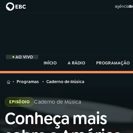
agência
Br
AO VIVO
INÍCIO
A RÁDIO
PROGRAMAÇÃO
MENU
Programas
Caderno de Música
Buscar
na
Caderno de Música
EPISÓDIO
Rádio
Buscar
MEC
Conheça mais
Buscar
na
Rádio
Início
AO VIVO