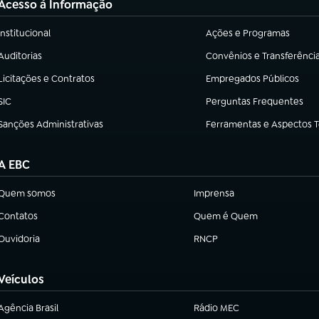
Acesso à Informação
Institucional
Ações e Programas
(abre em nova aba)
(abre em nova aba)
Auditorias
Convênios e Transferênci
(abre em nova aba)
(abre em nova aba)
Licitações e Contratos
Empregados Públicos
(abre em nova aba)
(abre em nova aba)
SIC
Perguntas Frequentes
(abre em nova aba)
(abre em nova aba)
Sanções Administrativas
Ferramentas e Aspectos 
(abre em nova aba)
(abre em nova aba)
A EBC
Quem somos
Imprensa
(abre em nova aba)
(abre em nova aba)
Contatos
Quem é Quem
(abre em nova aba)
(abre em nova aba)
Ouvidoria
RNCP
(abre em nova aba)
(abre em nova aba)
Veículos
Agência Brasil
Rádio MEC
(abre em nova aba)