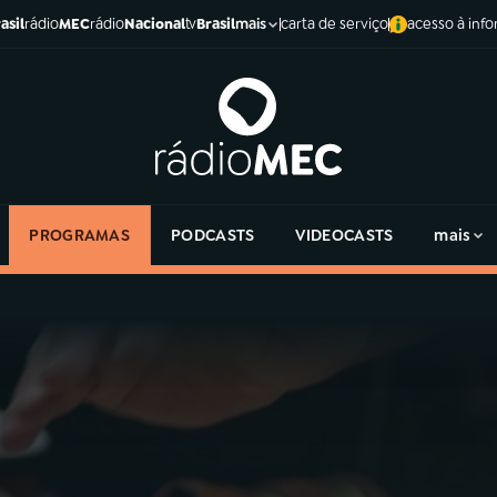
asil
rádio
MEC
rádio
Nacional
tv
Brasil
carta de serviço
acesso à inf
mais
PROGRAMAS
PODCASTS
VIDEOCASTS
mais