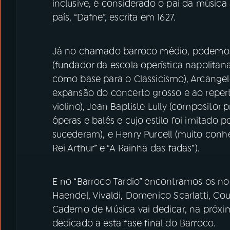
inclusive, é considerado o pai da música
país, “Dafne”, escrita em 1627.
Já no chamado barroco médio, podemos d
(fundador da escola operística napolita
como base para o Classicismo), Arcangelo
expansão do concerto grosso e ao repert
violino), Jean Baptiste Lully (compositor 
óperas e balés e cujo estilo foi imitado 
sucederam), e Henry Purcell (muito conh
Rei Arthur” e “A Rainha das fadas”).
E no “Barroco Tardio” encontramos os no
Haendel, Vivaldi, Domenico Scarlatti, Co
Caderno de Música vai dedicar, na próx
dedicado a esta fase final do Barroco.