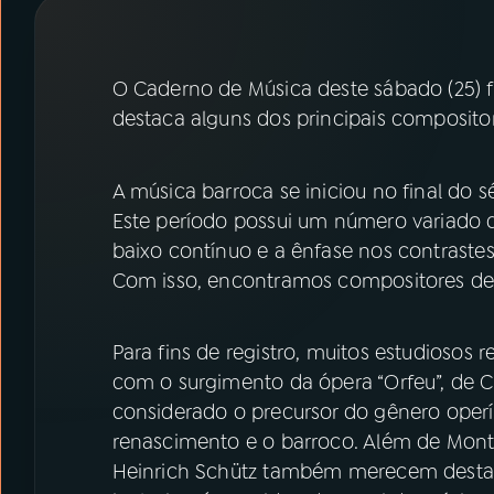
07
ÚLTIMAS
08
PRÊMIO RÁDIO MEC
O Caderno de Música deste sábado (25) fal
destaca alguns dos principais composito
ACOMPANHE A RÁDIO MEC
A música barroca se iniciou no final do s
YouTube
Facebook
Este período possui um número variado de
baixo contínuo e a ênfase nos contraste
Instagram
X
Com isso, encontramos compositores de c
TikTok
Para fins de registro, muitos estudiosos 
com o surgimento da ópera “Orfeu”, de Cl
considerado o precursor do gênero operí
renascimento e o barroco. Além de Monte
Heinrich Schütz também merecem destaque