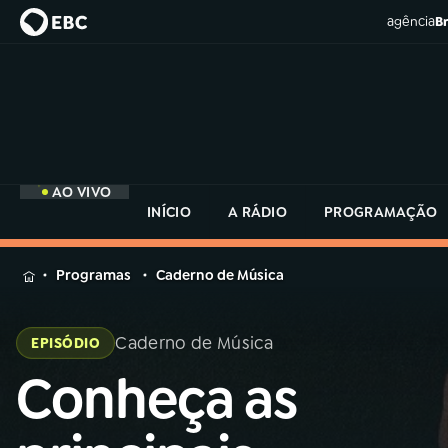
agência
Br
AO VIVO
INÍCIO
A RÁDIO
PROGRAMAÇÃO
MENU
Programas
Caderno de Música
Buscar
na
Caderno de Música
EPISÓDIO
Rádio
Buscar
MEC
Conheça as
Buscar
na
Rádio
Início
AO VIVO