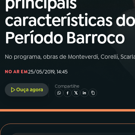
principais
MEC
características d
01
INÍCIO
Período Barroco
02
A RÁDIO
No programa, obras de Monteverdi, Corelli, Scarlat
03
PROGRAMAÇÃO
25/05/2019, 14:45
NO AR EM
04
PROGRAMAS
Compartilhe
Ouça agora
05
PODCASTS
06
VIDEOCASTS