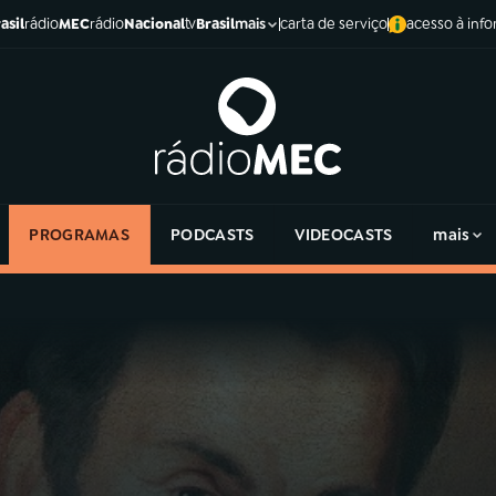
asil
rádio
MEC
rádio
Nacional
tv
Brasil
carta de serviço
acesso à inf
mais
PROGRAMAS
PODCASTS
VIDEOCASTS
mais