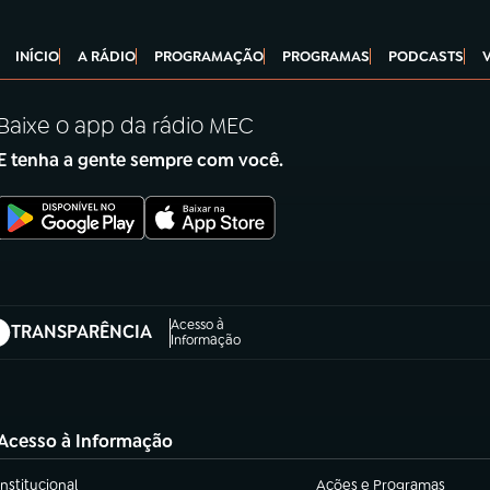
INÍCIO
A RÁDIO
PROGRAMAÇÃO
PROGRAMAS
PODCASTS
Baixe o app da rádio MEC
E tenha a gente sempre com você.
Acesso à
TRANSPARÊNCIA
abre em nova aba)
Informação
Acesso à Informação
Institucional
Ações e Programas