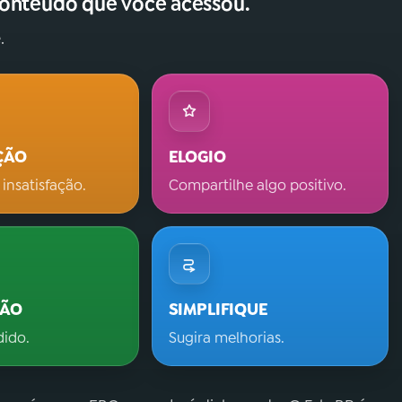
conteúdo que você acessou.
.
ÇÃO
ELOGIO
 insatisfação.
Compartilhe algo positivo.
ÇÃO
SIMPLIFIQUE
dido.
Sugira melhorias.