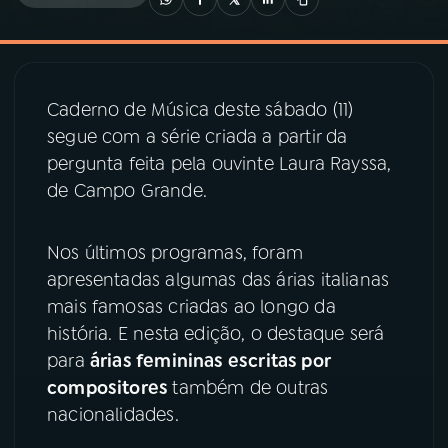
03
PROGRAMAÇÃO
Caderno de Música deste sábado (11)
04
PROGRAMAS
segue com a série criada a partir da
pergunta feita pela ouvinte Laura Rayssa,
05
PODCASTS
de Campo Grande.
06
VIDEOCASTS
Nos últimos programas, foram
apresentadas algumas das árias italianas
mais famosas criadas ao longo da
07
ÚLTIMAS
história. E nesta edição, o destaque será
para
árias femininas escritas por
08
PRÊMIO RÁDIO MEC
compositores
também de outras
nacionalidades.
ACOMPANHE A RÁDIO MEC