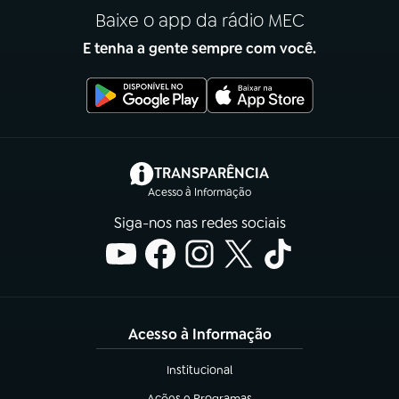
Baixe o app da rádio MEC
E tenha a gente sempre com você.
(abre em nova aba)
TRANSPARÊNCIA
Acesso à Informação
Siga-nos nas redes sociais
Acesso à Informação
Institucional
(abre em nova aba)
Ações e Programas