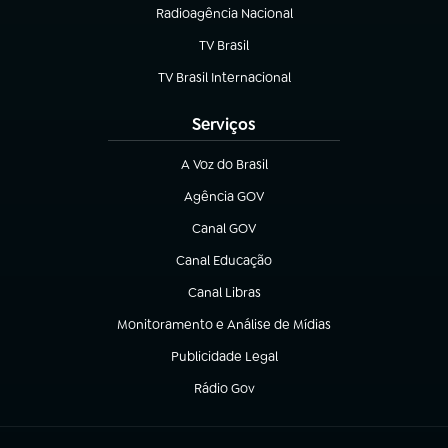
Radioagência Nacional
(abre em nova aba)
TV Brasil
(abre em nova aba)
TV Brasil Internacional
(abre em nova aba)
Serviços
A Voz do Brasil
(abre em nova aba)
Agência GOV
(abre em nova aba)
Canal GOV
(abre em nova aba)
Canal Educação
(abre em nova aba)
Canal Libras
(abre em nova aba)
Monitoramento e Análise de Mídias
(abre em nova aba)
Publicidade Legal
(abre em nova aba)
Rádio Gov
(abre em nova aba)