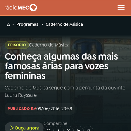
MENU
Programas
Caderno de Música
Caderno de Música
EPISÓDIO
Conheça algumas das mais
Buscar
na
famosas árias para vozes
Rádio
Buscar
femininas
MEC
Caderno de Música segue com a pergunta da ouvinte
Início
AO VIVO
Laura Rayssa e
01
INÍCIO
09/06/2016, 23:58
PUBLICADO EM
Compartilhe
02
A RÁDIO
Ouça agora