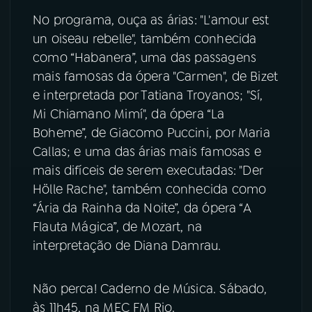
No programa, ouça as árias: "L'amour est
YouTube
Facebook
un oiseau rebelle", também conhecida
como “Habanera”, uma das passagens
Instagram
X
mais famosas da ópera "Carmen", de Bizet
e interpretada por Tatiana Troyanos; "Sí,
TikTok
Mi Chiamano Mimí", da ópera “La
Boheme”, de Giacomo Puccini, por Maria
Callas; e uma das árias mais famosas e
mais difíceis de serem executadas: "Der
Hölle Rache", também conhecida como
“Ária da Rainha da Noite”, da ópera “A
Flauta Mágica”, de Mozart, na
interpretação de Diana Damrau.
Não perca! Caderno de Música. Sábado,
às 11h45, na MEC FM Rio.