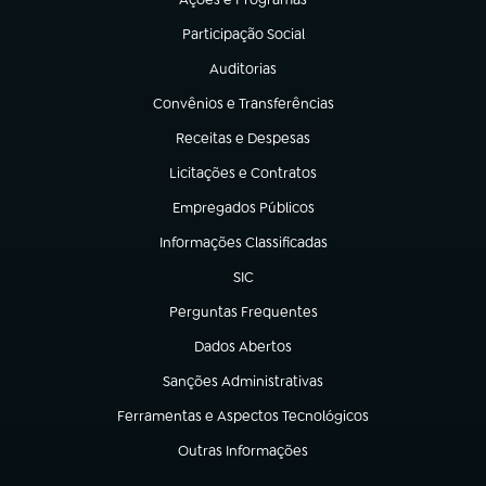
(abre em nova aba)
Participação Social
(abre em nova aba)
Auditorias
(abre em nova aba)
Convênios e Transferências
(abre em nova aba)
Receitas e Despesas
(abre em nova aba)
Licitações e Contratos
(abre em nova aba)
Empregados Públicos
(abre em nova aba)
Informações Classificadas
(abre em nova aba)
SIC
(abre em nova aba)
Perguntas Frequentes
(abre em nova aba)
Dados Abertos
(abre em nova aba)
Sanções Administrativas
(abre em nova aba)
Ferramentas e Aspectos Tecnológicos
(abre em nova aba)
Outras Informações
(abre em nova aba)