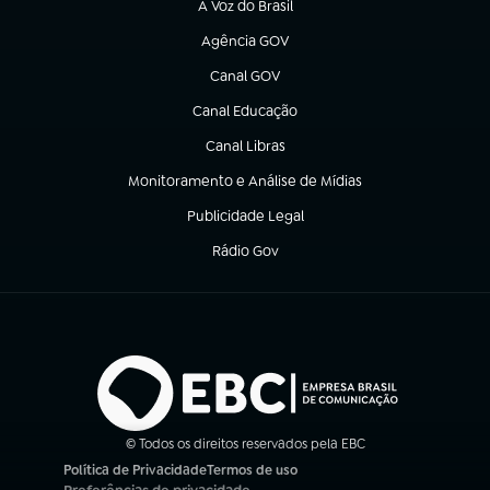
A Voz do Brasil
(abre em nova aba)
Agência GOV
(abre em nova aba)
Canal GOV
(abre em nova aba)
Canal Educação
(abre em nova aba)
Canal Libras
(abre em nova aba)
Monitoramento e Análise de Mídias
(abre em nova aba)
Publicidade Legal
(abre em nova aba)
Rádio Gov
(abre em nova aba)
© Todos os direitos reservados pela EBC
Política de Privacidade
Termos de uso
(abre em nova aba)
(abre em nova aba)