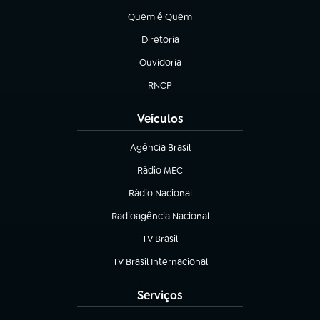
Quem é Quem
(abre em nova aba)
Diretoria
(abre em nova aba)
Ouvidoria
(abre em nova aba)
RNCP
(abre em nova aba)
Veículos
Agência Brasil
(abre em nova aba)
Rádio MEC
Rádio Nacional
(abre em nova aba)
Radioagência Nacional
(abre em nova aba)
TV Brasil
(abre em nova aba)
TV Brasil Internacional
(abre em nova aba)
Serviços