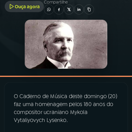
Compartilhe
Ouça agora
03
PROGRAMAÇÃO
04
PROGRAMAS
05
PODCASTS
06
VIDEOCASTS
07
ÚLTIMAS
O Caderno de Música deste domingo (20)
faz uma homenagem pelos 180 anos do
compositor ucraniano Mykola
08
PRÊMIO RÁDIO MEC
Vytaliyovych Lysenko.
ACOMPANHE A RÁDIO MEC