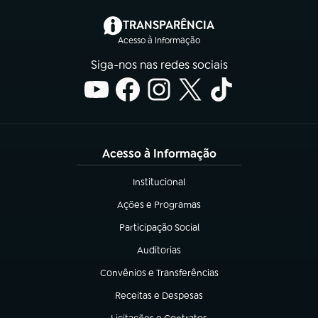
(abre em nova aba)
TRANSPARÊNCIA
Acesso à Informação
Siga-nos nas redes sociais
Acesso à Informação
Institucional
(abre em nova aba)
Ações e Programas
(abre em nova aba)
Participação Social
(abre em nova aba)
Auditorias
(abre em nova aba)
Convênios e Transferências
(abre em nova aba)
Receitas e Despesas
(abre em nova aba)