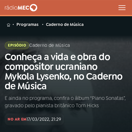
MENU
Programas
Caderno de Música
Caderno de Música
EPISÓDIO
Conheça a vida e obra do
Buscar
na
compositor ucraniano
Rádio
Buscar
Mykola Lysenko, no Caderno
MEC
de Música
Início
AO VIVO
E ainda no programa, confira o álbum “Piano Sonatas”,
gravado pelo pianista britânico Tom Hicks
01
INÍCIO
17/03/2022, 21:29
NO AR EM
02
A RÁDIO