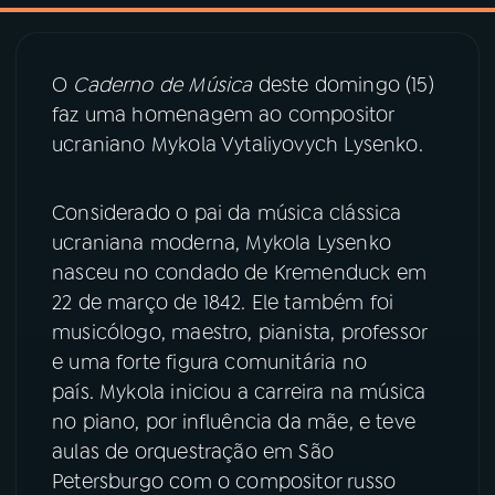
03
PROGRAMAÇÃO
O
Caderno de Música
deste domingo (15)
faz uma homenagem ao compositor
04
PROGRAMAS
ucraniano Mykola Vytaliyovych Lysenko.
05
PODCASTS
Considerado o pai da música clássica
ucraniana moderna, Mykola Lysenko
nasceu no condado de Kremenduck em
06
VIDEOCASTS
22 de março de 1842. Ele também foi
musicólogo, maestro, pianista, professor
07
ÚLTIMAS
e uma forte figura comunitária no
país. Mykola iniciou a carreira na música
08
PRÊMIO RÁDIO MEC
no piano, por influência da mãe, e teve
aulas de orquestração em São
Petersburgo com o compositor russo
ACOMPANHE A RÁDIO MEC