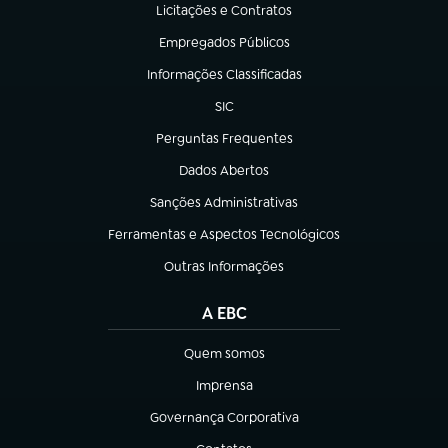
Licitações e Contratos
(abre em nova aba)
Empregados Públicos
(abre em nova aba)
Informações Classificadas
(abre em nova aba)
SIC
(abre em nova aba)
Perguntas Frequentes
(abre em nova aba)
Dados Abertos
(abre em nova aba)
Sanções Administrativas
(abre em nova aba)
Ferramentas e Aspectos Tecnológicos
(abre em nova aba)
Outras Informações
(abre em nova aba)
A EBC
Quem somos
(abre em nova aba)
Imprensa
(abre em nova aba)
Governança Corporativa
(abre em nova aba)