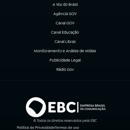
A Voz do Brasil
(abre em nova aba)
Agência GOV
(abre em nova aba)
Canal GOV
(abre em nova aba)
Canal Educação
(abre em nova aba)
Canal Libras
(abre em nova aba)
Monitoramento e Análise de Mídias
(abre em nova aba)
Publicidade Legal
(abre em nova aba)
Rádio Gov
(abre em nova aba)
© Todos os direitos reservados pela EBC
Política de Privacidade
Termos de uso