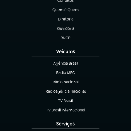
Contatos
(abre em nova aba)
Quem é Quem
(abre em nova aba)
Diretoria
(abre em nova aba)
Ouvidoria
(abre em nova aba)
RNCP
(abre em nova aba)
Veículos
Agência Brasil
(abre em nova aba)
Rádio MEC
Rádio Nacional
(abre em nova aba)
Radioagência Nacional
(abre em nova aba)
TV Brasil
(abre em nova aba)
TV Brasil Internacional
(abre em nova aba)
Serviços