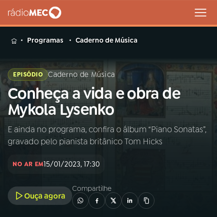
MENU
Programas
Caderno de Música
Caderno de Música
EPISÓDIO
Conheça a vida e obra de
Buscar
na
Mykola Lysenko
Rádio
Buscar
MEC
E ainda no programa, confira o álbum “Piano Sonatas”,
gravado pelo pianista britânico Tom Hicks
Início
AO VIVO
15/01/2023, 17:30
NO AR EM
01
INÍCIO
Compartilhe
Ouça agora
02
A RÁDIO