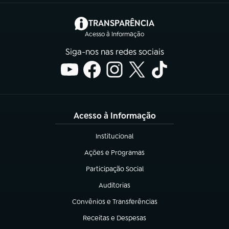
(abre em nova aba)
TRANSPARÊNCIA
Acesso à Informação
Siga-nos nas redes sociais
Acesso à Informação
Institucional
(abre em nova aba)
Ações e Programas
(abre em nova aba)
Participação Social
(abre em nova aba)
Auditorias
(abre em nova aba)
Convênios e Transferências
(abre em nova aba)
Receitas e Despesas
(abre em nova aba)