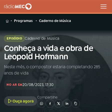
MENU
Programas
Caderno de Música
Caderno de Música
EPISÓDIO
Conheça a vida e obra de
Buscar
na
Leopold Hofmann
Rádio
Buscar
MEC
Neste mês, o compositor estaria completando 285
anos de vida
Início
AO VIVO
20/08/2023, 17:30
NO AR EM
01
INÍCIO
Compartilhe
Ouça agora
02
A RÁDIO