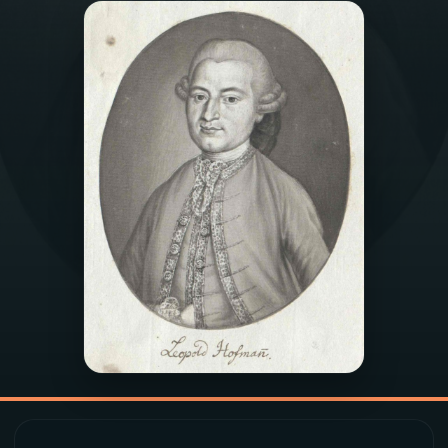
03
PROGRAMAÇÃO
04
PROGRAMAS
05
PODCASTS
06
VIDEOCASTS
07
ÚLTIMAS
08
PRÊMIO RÁDIO MEC
ACOMPANHE A RÁDIO MEC