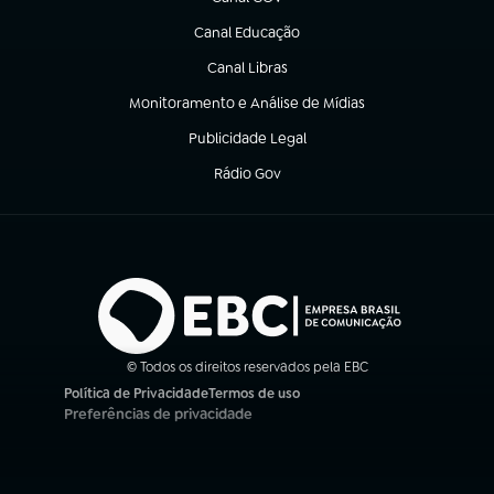
(abre em nova aba)
Canal Educação
(abre em nova aba)
Canal Libras
(abre em nova aba)
Monitoramento e Análise de Mídias
(abre em nova aba)
Publicidade Legal
(abre em nova aba)
Rádio Gov
(abre em nova aba)
© Todos os direitos reservados pela EBC
Política de Privacidade
Termos de uso
(abre em nova aba)
(abre em nova aba)
Preferências de privacidade