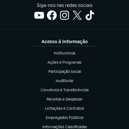
Siga-nos nas redes sociais
Acesso à Informação
Institucional
(abre em nova aba)
Ações e Programas
(abre em nova aba)
Participação Social
(abre em nova aba)
Auditorias
(abre em nova aba)
Convênios e Transferências
(abre em nova aba)
Receitas e Despesas
(abre em nova aba)
Licitações e Contratos
(abre em nova aba)
Empregados Públicos
(abre em nova aba)
Informações Classificadas
(abre em nova aba)