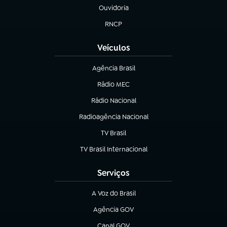
Ouvidoria
(abre em nova aba)
RNCP
(abre em nova aba)
Veículos
Agência Brasil
(abre em nova aba)
Rádio MEC
Rádio Nacional
(abre em nova aba)
Radioagência Nacional
(abre em nova aba)
TV Brasil
(abre em nova aba)
TV Brasil Internacional
(abre em nova aba)
Serviços
A Voz do Brasil
(abre em nova aba)
Agência GOV
(abre em nova aba)
Canal GOV