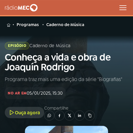
MENU
Programas
Caderno de Música
Caderno de Música
EPISÓDIO
Conheça a vida e obra de
Buscar
na
Joaquín Rodrigo
Rádio
Buscar
MEC
Programa traz mais uma edição da série "Biografias"
Início
AO VIVO
05/01/2025, 15:30
NO AR EM
01
INÍCIO
Compartilhe
Ouça agora
02
A RÁDIO