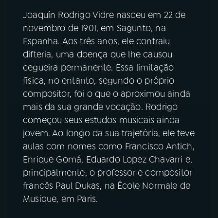
Joaquín Rodrigo Vidre nasceu em 22 de
YouTube
Facebook
novembro de 1901, em Sagunto, na
Espanha. Aos três anos, ele contraiu
Instagram
X
difteria, uma doença que lhe causou
cegueira permanente. Essa limitação
TikTok
física, no entanto, segundo o próprio
compositor, foi o que o aproximou ainda
mais da sua grande vocação. Rodrigo
começou seus estudos musicais ainda
jovem. Ao longo da sua trajetória, ele teve
aulas com nomes como Francisco Antich,
Enrique Gomá, Eduardo Lopez Chavarri e,
principalmente, o professor e compositor
francês Paul Dukas, na École Normale de
Musique, em Paris.