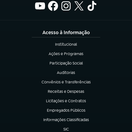
Acesso à Informação
Institucional
(abre em nova aba)
Ações e Programas
(abre em nova aba)
Participação Social
(abre em nova aba)
Auditorias
(abre em nova aba)
Convênios e Transferências
(abre em nova aba)
Receitas e Despesas
(abre em nova aba)
Licitações e Contratos
(abre em nova aba)
Empregados Públicos
(abre em nova aba)
Informações Classificadas
(abre em nova aba)
SIC
(abre em nova aba)