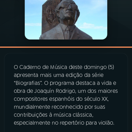
03
PROGRAMAÇÃO
04
PROGRAMAS
05
PODCASTS
O Caderno de Música deste domingo (5)
06
VIDEOCASTS
apresenta mais uma edição da série
“Biografias”. O programa destaca a vida e
obra de Joaquín Rodrigo, um dos maiores
07
ÚLTIMAS
compositores espanhóis do século XX,
mundialmente reconhecido por suas
08
PRÊMIO RÁDIO MEC
contribuições à música clássica,
especialmente no repertório para violão.
ACOMPANHE A RÁDIO MEC