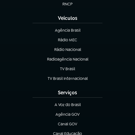
RNCP
(abre em nova aba)
Veículos
Agência Brasil
(abre em nova aba)
Rádio MEC
Rádio Nacional
(abre em nova aba)
Radioagência Nacional
(abre em nova aba)
TV Brasil
(abre em nova aba)
TV Brasil Internacional
(abre em nova aba)
Serviços
A Voz do Brasil
(abre em nova aba)
Agência GOV
(abre em nova aba)
Canal GOV
(abre em nova aba)
Canal Educação