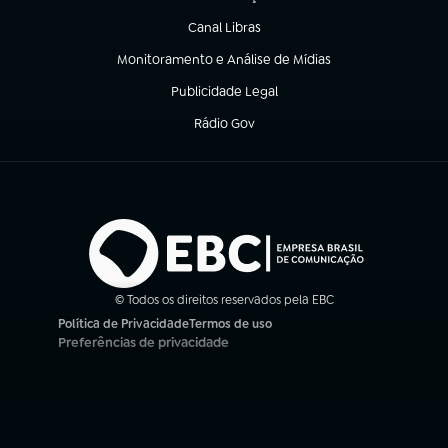
(abre em nova aba)
Canal Libras
(abre em nova aba)
Monitoramento e Análise de Mídias
(abre em nova aba)
Publicidade Legal
(abre em nova aba)
Rádio Gov
(abre em nova aba)
© Todos os direitos reservados pela EBC
Política de Privacidade
Termos de uso
(abre em nova aba)
(abre em nova aba)
Preferências de privacidade