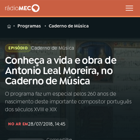
MENU
Programas
Caderno de Música
Caderno de Música
EPISÓDIO
Conheça a vida e obra de
Buscar
na
Antonio Leal Moreira, no
Rádio
Buscar
Caderno de Música
MEC
O programa faz um especial pelos 260 anos de
Início
AO VIVO
nascimento deste importante compositor português
dos séculos XVIII e XIX
01
INÍCIO
28/07/2018, 14:45
NO AR EM
02
A RÁDIO
Compartilhe