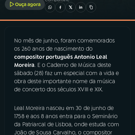
Ouça agora
03
PROGRAMAÇÃO
04
PROGRAMAS
No mês de junho, foram comemorados
os 260 anos de nascimento do
05
PODCASTS
compositor português Antonio Leal
Moreira
. E o Caderno de Música deste
sábado (28) faz um especial com a vida e
06
VIDEOCASTS
obra deste importante nome da música
de concerto dos séculos XVIII e XIX.
07
ÚLTIMAS
Leal Moreira nasceu em 30 de junho de
08
PRÊMIO RÁDIO MEC
1758 e aos 8 anos entra para o Seminário
da Patriarcal de Lisboa, onde estuda com
João de Sousa Carvalho, o compositor
ACOMPANHE A RÁDIO MEC