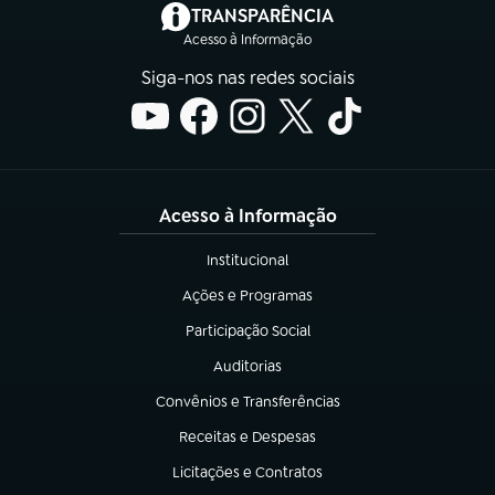
(abre em nova aba)
TRANSPARÊNCIA
Acesso à Informação
Siga-nos nas redes sociais
Acesso à Informação
Institucional
(abre em nova aba)
Ações e Programas
(abre em nova aba)
Participação Social
(abre em nova aba)
Auditorias
(abre em nova aba)
Convênios e Transferências
(abre em nova aba)
Receitas e Despesas
(abre em nova aba)
Licitações e Contratos
(abre em nova aba)