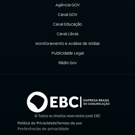
Agência GOV
(abre em nova aba)
Canal GOV
(abre em nova aba)
Canal Educação
(abre em nova aba)
Canal Libras
(abre em nova aba)
Monitoramento e Análise de Mídias
(abre em nova aba)
Publicidade Legal
(abre em nova aba)
Rádio Gov
(abre em nova aba)
© Todos os direitos reservados pela EBC
Política de Privacidade
Termos de uso
(abre em nova aba)
(abre em nova aba)
Preferências de privacidade