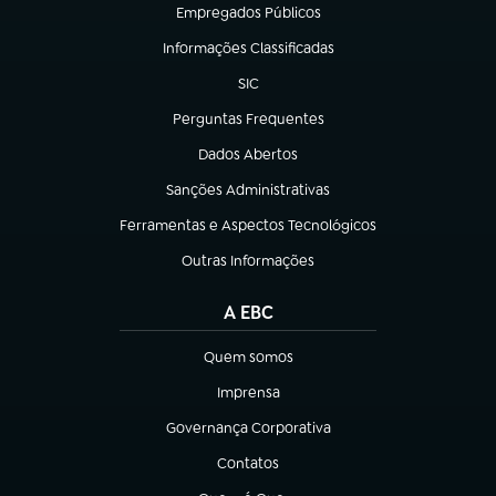
Empregados Públicos
(abre em nova aba)
Informações Classificadas
(abre em nova aba)
SIC
(abre em nova aba)
Perguntas Frequentes
(abre em nova aba)
Dados Abertos
(abre em nova aba)
Sanções Administrativas
(abre em nova aba)
Ferramentas e Aspectos Tecnológicos
(abre em nova aba)
Outras Informações
(abre em nova aba)
A EBC
Quem somos
(abre em nova aba)
Imprensa
(abre em nova aba)
Governança Corporativa
(abre em nova aba)
Contatos
(abre em nova aba)