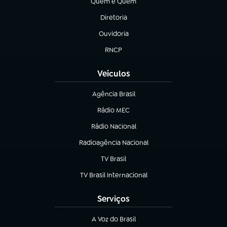
Quem é Quem
(abre em nova aba)
Diretoria
(abre em nova aba)
Ouvidoria
(abre em nova aba)
RNCP
(abre em nova aba)
Veículos
Agência Brasil
(abre em nova aba)
Rádio MEC
Rádio Nacional
(abre em nova aba)
Radioagência Nacional
(abre em nova aba)
TV Brasil
(abre em nova aba)
TV Brasil Internacional
(abre em nova aba)
Serviços
A Voz do Brasil
(abre em nova aba)