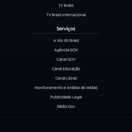
TV Brasil
(abre em nova aba)
TV Brasil Internacional
(abre em nova aba)
Serviços
A Voz do Brasil
(abre em nova aba)
Agência GOV
(abre em nova aba)
Canal GOV
(abre em nova aba)
Canal Educação
(abre em nova aba)
Canal Libras
(abre em nova aba)
Monitoramento e Análise de Mídias
(abre em nova aba)
Publicidade Legal
(abre em nova aba)
Rádio Gov
(abre em nova aba)