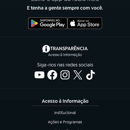
E tenha a gente sempre com você.
(abre em nova aba)
TRANSPARÊNCIA
Acesso à Informação
Siga-nos nas redes sociais
Acesso à Informação
Institucional
(abre em nova aba)
Ações e Programas
(abre em nova aba)