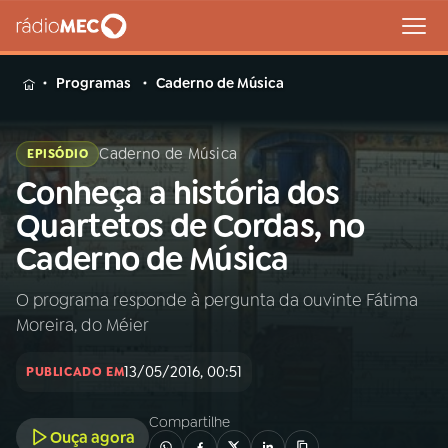
MENU
Programas
Caderno de Música
Caderno de Música
EPISÓDIO
Conheça a história dos
Buscar
na
Quartetos de Cordas, no
Rádio
Buscar
Caderno de Música
MEC
O programa responde à pergunta da ouvinte Fátima
Início
AO VIVO
Moreira, do Méier
01
INÍCIO
13/05/2016, 00:51
PUBLICADO EM
Compartilhe
02
A RÁDIO
Ouça agora