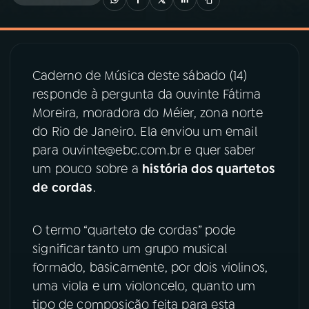
03
PROGRAMAÇÃO
Caderno de Música deste sábado (14)
04
PROGRAMAS
responde à pergunta da ouvinte Fátima
Moreira, moradora do Méier, zona norte
05
PODCASTS
do Rio de Janeiro. Ela enviou um email
para ouvinte@ebc.com.br e quer saber
um pouco sobre a
história dos quartetos
06
VIDEOCASTS
de cordas
.
07
ÚLTIMAS
O termo “quarteto de cordas” pode
significar tanto um grupo musical
08
PRÊMIO RÁDIO MEC
formado, basicamente, por dois violinos,
uma viola e um violoncelo, quanto um
tipo de composição feita para esta
ACOMPANHE A RÁDIO MEC