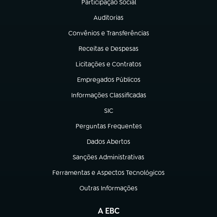
Participação Social
(abre em nova aba)
Auditorias
(abre em nova aba)
Convênios e Transferências
(abre em nova aba)
Receitas e Despesas
(abre em nova aba)
Licitações e Contratos
(abre em nova aba)
Empregados Públicos
(abre em nova aba)
Informações Classificadas
(abre em nova aba)
SIC
(abre em nova aba)
Perguntas Frequentes
(abre em nova aba)
Dados Abertos
(abre em nova aba)
Sanções Administrativas
(abre em nova aba)
Ferramentas e Aspectos Tecnológicos
(abre em nova aba)
Outras Informações
(abre em nova aba)
A EBC