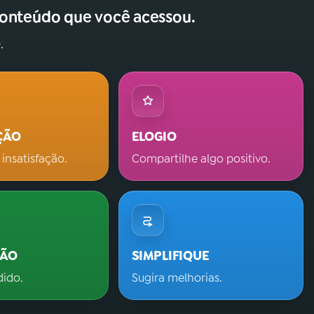
conteúdo que você acessou.
.
ÇÃO
ELOGIO
 insatisfação.
Compartilhe algo positivo.
ÇÃO
SIMPLIFIQUE
dido.
Sugira melhorias.