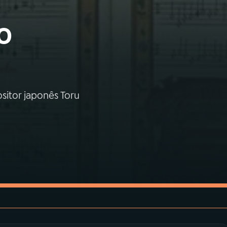
o
itor japonês Toru