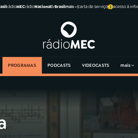
asil
rádio
MEC
rádio
Nacional
tv
Brasil
carta de serviço
acesso à inf
mais
PROGRAMAS
PODCASTS
VIDEOCASTS
mais
a