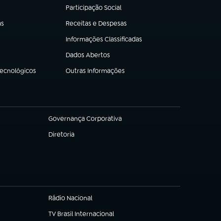
Participação Social
(abre em nova aba)
as
Receitas e Despesas
(abre em nova aba)
Informações Classificadas
(abre em nova aba)
Dados Abertos
(abre em nova aba)
Tecnológicos
Outras Informações
(abre em nova aba)
Governança Corporativa
(abre em nova aba)
Diretoria
(abre em nova aba)
Rádio Nacional
(abre em nova aba)
TV Brasil Internacional
(abre em nova aba)