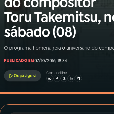
do compositor
MEC
Toru Takemitsu, n
01
INÍCIO
sábado (08)
02
A RÁDIO
O programa homenageia o aniversário do compos
03
PROGRAMAÇÃO
07/10/2016, 18:34
PUBLICADO EM
04
PROGRAMAS
Compartilhe
Ouça agora
05
PODCASTS
06
VIDEOCASTS