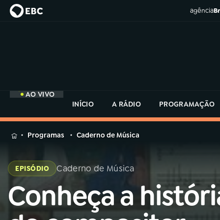
agência
Br
AO VIVO
INÍCIO
A RÁDIO
PROGRAMAÇÃO
MENU
Programas
Caderno de Música
Buscar
na
Caderno de Música
EPISÓDIO
Rádio
Buscar
MEC
Conheça a históri
Buscar
na
Rádio
Início
AO VIVO