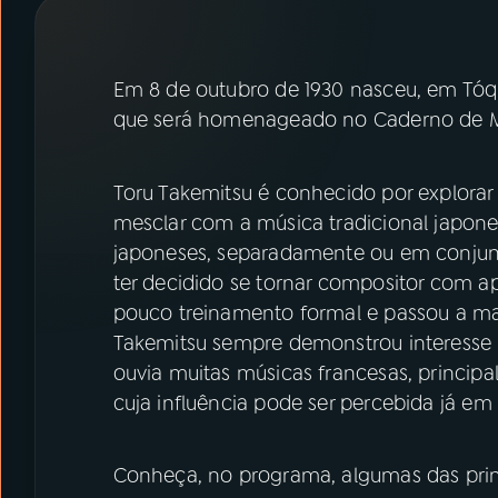
07
ÚLTIMAS
08
PRÊMIO RÁDIO MEC
Em 8 de outubro de 1930 nasceu, em Tóqu
que será homenageado no Caderno de Mú
ACOMPANHE A RÁDIO MEC
Toru Takemitsu é conhecido por explorar 
YouTube
Facebook
mesclar com a música tradicional japones
japoneses, separadamente ou em conjunt
Instagram
X
ter decidido se tornar compositor com a
pouco treinamento formal e passou a ma
TikTok
Takemitsu sempre demonstrou interesse p
ouvia muitas músicas francesas, princip
cuja influência pode ser percebida já em 
Conheça, no programa, algumas das prin