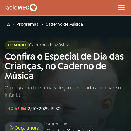
MENU
Programas
Caderno de Música
Caderno de Música
EPISÓDIO
Confira o Especial de Dia das
Buscar
na
Crianças, no Caderno de
Rádio
Buscar
Música
MEC
O programa traz uma seleção dedicada ao universo
Início
AO VIVO
infantil
01
INÍCIO
12/10/2025, 15:30
NO AR EM
Compartilhe
02
A RÁDIO
Ouça agora