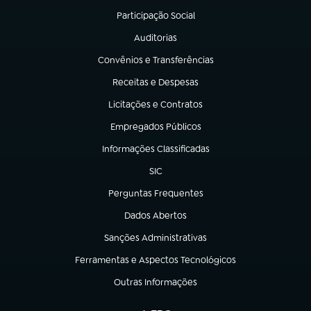
Participação Social
(abre em nova aba)
Auditorias
(abre em nova aba)
Convênios e Transferências
(abre em nova aba)
Receitas e Despesas
(abre em nova aba)
Licitações e Contratos
(abre em nova aba)
Empregados Públicos
(abre em nova aba)
Informações Classificadas
(abre em nova aba)
SIC
(abre em nova aba)
Perguntas Frequentes
(abre em nova aba)
Dados Abertos
(abre em nova aba)
Sanções Administrativas
(abre em nova aba)
Ferramentas e Aspectos Tecnológicos
(abre em nova aba)
Outras Informações
(abre em nova aba)