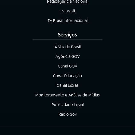
Radioagência Nacional
(abre em nova aba)
TV Brasil
(abre em nova aba)
TV Brasil Internacional
(abre em nova aba)
Serviços
A Voz do Brasil
(abre em nova aba)
Agência GOV
(abre em nova aba)
Canal GOV
(abre em nova aba)
Canal Educação
(abre em nova aba)
Canal Libras
(abre em nova aba)
Monitoramento e Análise de Mídias
(abre em nova aba)
Publicidade Legal
(abre em nova aba)
Rádio Gov
(abre em nova aba)