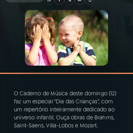
03
PROGRAMAÇÃO
04
PROGRAMAS
05
PODCASTS
06
VIDEOCASTS
O Caderno de Música deste domingo (12)
07
ÚLTIMAS
faz um especial “Dia das Crianças”, com
um repertório inteiramente dedicado ao
08
PRÊMIO RÁDIO MEC
universo infantil. Ouça obras de Brahms,
Saint-Saens, Villa-Lobos e Mozart.
ACOMPANHE A RÁDIO MEC