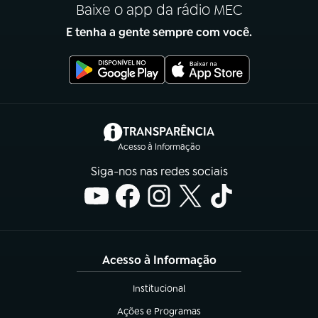
Baixe o app da rádio MEC
E tenha a gente sempre com você.
(abre em nova aba)
TRANSPARÊNCIA
Acesso à Informação
Siga-nos nas redes sociais
Acesso à Informação
Institucional
(abre em nova aba)
Ações e Programas
(abre em nova aba)