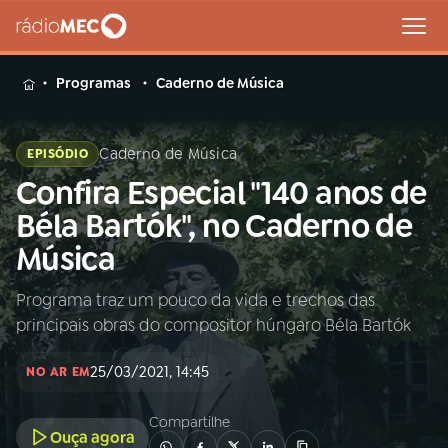
MENU
Programas
Caderno de Música
Caderno de Música
EPISÓDIO
Confira Especial "140 anos de
Buscar
na
Béla Bartók", no Caderno de
Rádio
Buscar
Música
MEC
Programa traz um pouco da vida e trechos das
Início
AO VIVO
principais obras do compositor húngaro Béla Bartók
01
INÍCIO
25/03/2021, 14:45
NO AR EM
Compartilhe
02
A RÁDIO
Ouça agora