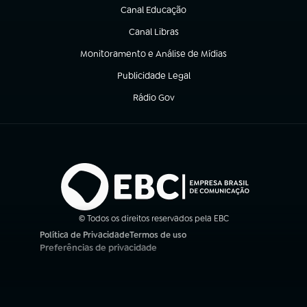
Canal Educação
(abre em nova aba)
Canal Libras
(abre em nova aba)
Monitoramento e Análise de Mídias
(abre em nova aba)
Publicidade Legal
(abre em nova aba)
Rádio Gov
(abre em nova aba)
© Todos os direitos reservados pela EBC
Política de Privacidade
Termos de uso
(abre em nova aba)
(abre em nova aba)
Preferências de privacidade