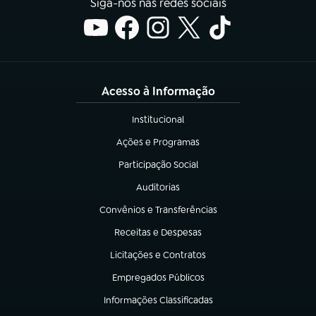
Siga-nos nas redes sociais
Acesso à Informação
Institucional
(abre em nova aba)
Ações e Programas
(abre em nova aba)
Participação Social
(abre em nova aba)
Auditorias
(abre em nova aba)
Convênios e Transferências
(abre em nova aba)
Receitas e Despesas
(abre em nova aba)
Licitações e Contratos
(abre em nova aba)
Empregados Públicos
(abre em nova aba)
Informações Classificadas
(abre em nova aba)