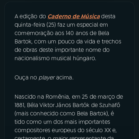
YouTube
Facebook
A edição do
Caderno de Música
desta
quinta-feira (25) faz um especial em
Instagram
X
comemoração aos 140 anos de Bela
Bartok, com um pouco da vida e trechos
TikTok
de obras deste importante nome do
nacionalismo musical húngaro.
Ouça no
player
acima.
Nascido na Romênia, em 25 de março de
1881, Béla Viktor János Bartók de Szuhafő
(mais conhecido como Bela Bartok), é
tido como um dos mais importantes
compositores europeus do século XX e,
certamente, o maior representante da