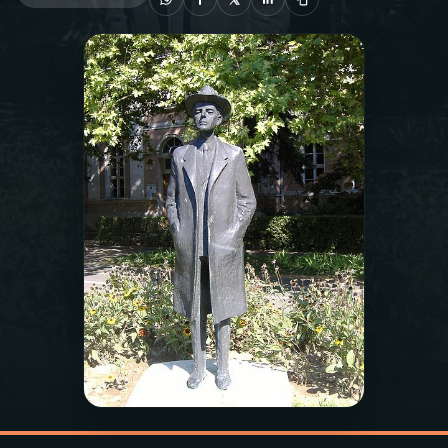
03
PROGRAMAÇÃO
04
PROGRAMAS
05
PODCASTS
06
VIDEOCASTS
07
ÚLTIMAS
08
PRÊMIO RÁDIO MEC
ACOMPANHE A RÁDIO MEC