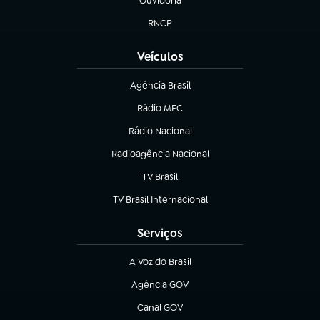
Ouvidoria
(abre em nova aba)
RNCP
(abre em nova aba)
Veículos
Agência Brasil
(abre em nova aba)
Rádio MEC
Rádio Nacional
(abre em nova aba)
Radioagência Nacional
(abre em nova aba)
TV Brasil
(abre em nova aba)
TV Brasil Internacional
(abre em nova aba)
Serviços
A Voz do Brasil
(abre em nova aba)
Agência GOV
(abre em nova aba)
Canal GOV
(abre em nova aba)