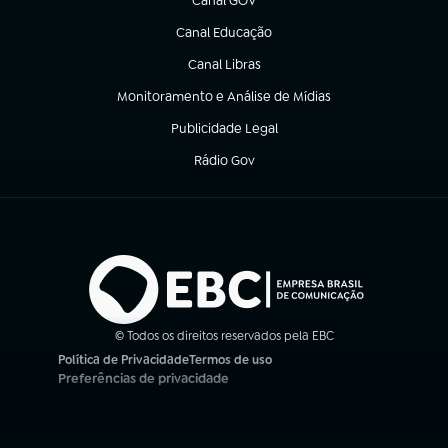
Canal GOV
(abre em nova aba)
Canal Educação
(abre em nova aba)
Canal Libras
(abre em nova aba)
Monitoramento e Análise de Mídias
(abre em nova aba)
Publicidade Legal
(abre em nova aba)
Rádio Gov
(abre em nova aba)
© Todos os direitos reservados pela EBC
Política de Privacidade
Termos de uso
(abre em nova aba)
(abre em nova aba)
Preferências de privacidade