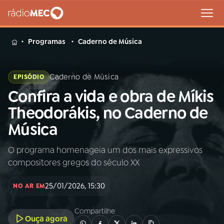
MENU
Programas
Caderno de Música
Caderno de Música
EPISÓDIO
Confira a vida e obra de Míkis
Buscar
na
Theodorákis, no Caderno de
Rádio
Buscar
Música
MEC
O programa homenageia um dos mais expressivos
Início
AO VIVO
compositores gregos do século XX
01
INÍCIO
25/01/2026, 15:30
NO AR EM
Compartilhe
02
A RÁDIO
Ouça agora