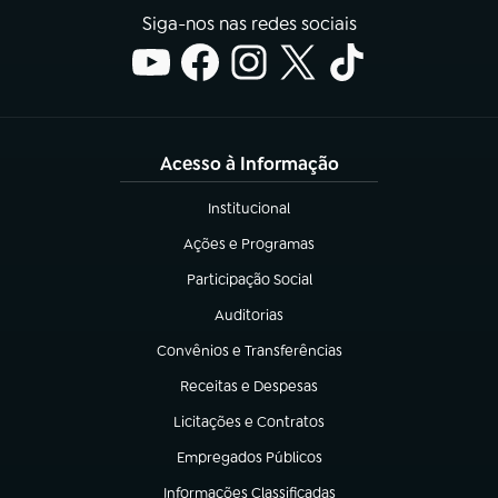
Siga-nos nas redes sociais
Acesso à Informação
Institucional
(abre em nova aba)
Ações e Programas
(abre em nova aba)
Participação Social
(abre em nova aba)
Auditorias
(abre em nova aba)
Convênios e Transferências
(abre em nova aba)
Receitas e Despesas
(abre em nova aba)
Licitações e Contratos
(abre em nova aba)
Empregados Públicos
(abre em nova aba)
Informações Classificadas