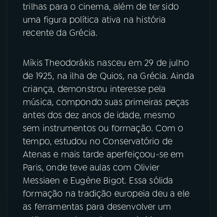
trilhas para o cinema, além de ter sido
uma figura política ativa na história
YouTube
Facebook
recente da Grécia.
Instagram
X
Míkis Theodorákis nasceu em 29 de julho
TikTok
de 1925, na ilha de Quios, na Grécia. Ainda
criança, demonstrou interesse pela
música, compondo suas primeiras peças
antes dos dez anos de idade, mesmo
sem instrumentos ou formação. Com o
tempo, estudou no Conservatório de
Atenas e mais tarde aperfeiçoou-se em
Paris, onde teve aulas com Olivier
Messiaen e Eugène Bigot. Essa sólida
formação na tradição europeia deu a ele
as ferramentas para desenvolver um