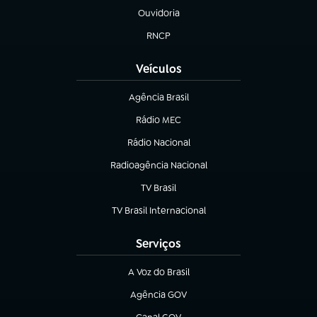
Ouvidoria
(abre em nova aba)
RNCP
(abre em nova aba)
Veículos
Agência Brasil
(abre em nova aba)
Rádio MEC
Rádio Nacional
(abre em nova aba)
Radioagência Nacional
(abre em nova aba)
TV Brasil
(abre em nova aba)
TV Brasil Internacional
(abre em nova aba)
Serviços
A Voz do Brasil
(abre em nova aba)
Agência GOV
(abre em nova aba)