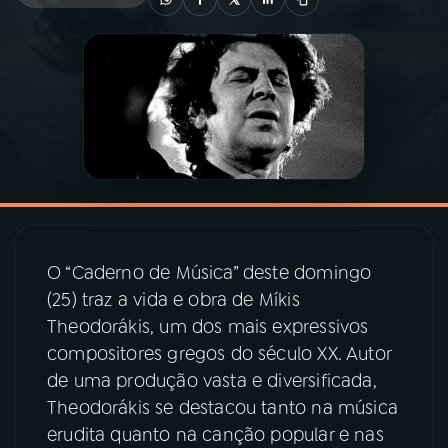
03
PROGRAMAÇÃO
04
PROGRAMAS
05
PODCASTS
06
VIDEOCASTS
O “Caderno de Música” deste domingo
(25) traz a vida e obra de Míkis
07
ÚLTIMAS
Theodorákis, um dos mais expressivos
compositores gregos do século XX. Autor
de uma produção vasta e diversificada,
08
PRÊMIO RÁDIO MEC
Theodorákis se destacou tanto na música
erudita quanto na canção popular e nas
ACOMPANHE A RÁDIO MEC