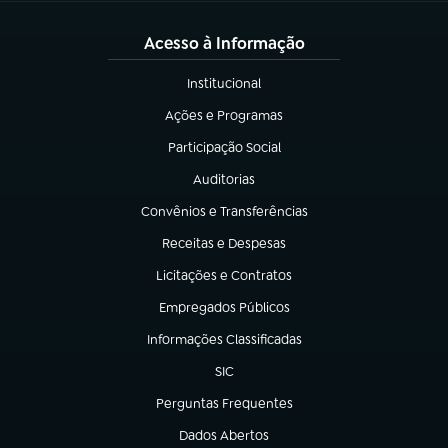
Acesso à Informação
Institucional
(abre em nova aba)
Ações e Programas
(abre em nova aba)
Participação Social
(abre em nova aba)
Auditorias
(abre em nova aba)
Convênios e Transferências
(abre em nova aba)
Receitas e Despesas
(abre em nova aba)
Licitações e Contratos
(abre em nova aba)
Empregados Públicos
(abre em nova aba)
Informações Classificadas
(abre em nova aba)
SIC
(abre em nova aba)
Perguntas Frequentes
(abre em nova aba)
Dados Abertos
(abre em nova aba)