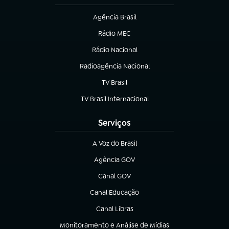
Agência Brasil
(abre em nova aba)
Rádio MEC
Rádio Nacional
(abre em nova aba)
Radioagência Nacional
(abre em nova aba)
TV Brasil
(abre em nova aba)
TV Brasil Internacional
(abre em nova aba)
Serviços
A Voz do Brasil
(abre em nova aba)
Agência GOV
(abre em nova aba)
Canal GOV
(abre em nova aba)
Canal Educação
(abre em nova aba)
Canal Libras
(abre em nova aba)
Monitoramento e Análise de Mídias
(abre em nova aba)