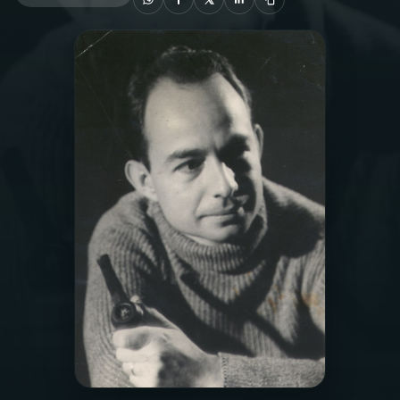
03
PROGRAMAÇÃO
04
PROGRAMAS
05
PODCASTS
06
VIDEOCASTS
07
ÚLTIMAS
08
PRÊMIO RÁDIO MEC
ACOMPANHE A RÁDIO MEC