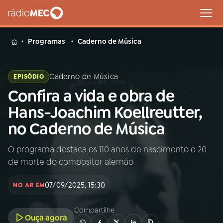
MENU
Programas
Caderno de Música
Caderno de Música
EPISÓDIO
Confira a vida e obra de
Buscar
na
Hans-Joachim Koellreutter,
Rádio
Buscar
no Caderno de Música
MEC
O programa destaca os 110 anos de nascimento e 20
Início
AO VIVO
de morte do compositor alemão
01
INÍCIO
07/09/2025, 15:30
NO AR EM
Compartilhe
02
A RÁDIO
Ouça agora