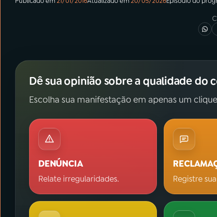
Publicado em
21/01/2016
Atualizado em
20/05/2026
Episódio
do pro
C
Dê sua opinião sobre a qualidade do 
Escolha sua manifestação em apenas um clique
DENÚNCIA
RECLAMA
Relate irregularidades.
Registre sua