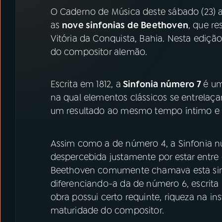
07
ÚLTIMAS
O Caderno de Música deste sábado (23) a
as
nove sinfonias de Beethoven
, que r
08
PRÊMIO RÁDIO MEC
Vitória da Conquista, Bahia. Nesta edição
do compositor alemão.
ACOMPANHE A RÁDIO MEC
Escrita em 1812, a
Sinfonia número 7
é um
YouTube
Facebook
na qual elementos clássicos se entrelaç
um resultado ao mesmo tempo íntimo e
Instagram
X
TikTok
Assim como a de número 4, a Sinfonia n
despercebida justamente por estar entre 
Beethoven comumente chamava esta sinfo
diferenciando-a da de número 6, escrita
obra possui certo requinte, riqueza na 
maturidade do compositor.