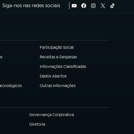
Siga-nos nas redes sociais
Participação Social
(abre em nova aba)
as
Receitas e Despesas
(abre em nova aba)
Informações Classificadas
(abre em nova aba)
Dados Abertos
(abre em nova aba)
Tecnológicos
Outras Informações
(abre em nova aba)
Governança Corporativa
(abre em nova aba)
Diretoria
(abre em nova aba)