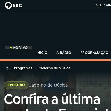
agência
Br
AO VIVO
INÍCIO
A RÁDIO
PROGRAMAÇÃO
MENU
Programas
Caderno de Música
Buscar
na
Caderno de Música
EPISÓDIO
Rádio
Buscar
MEC
Confira a última
Buscar
na
Rádio
Início
AO VIVO