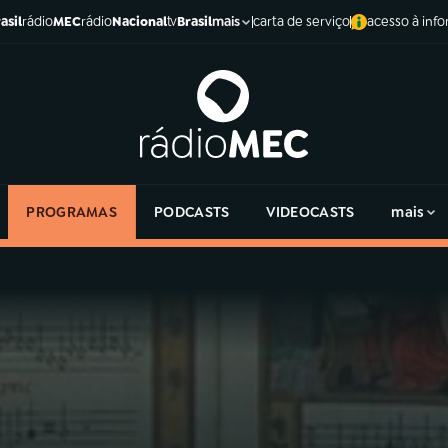
asil
rádio
MEC
rádio
Nacional
tv
Brasil
carta de serviço
acesso à inf
mais
PROGRAMAS
PODCASTS
VIDEOCASTS
mais