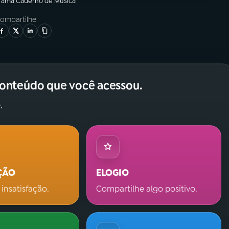
grama
Caderno de Música
ompartilhe
conteúdo que você acessou.
.
ÇÃO
ELOGIO
 insatisfação.
Compartilhe algo positivo.