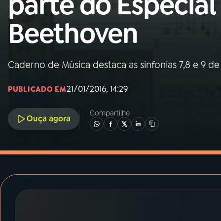
parte do Especial
MEC
Beethoven
01
INÍCIO
02
A RÁDIO
Caderno de Música destaca as sinfonias 7,8 e 9 d
21/01/2016, 14:29
PUBLICADO EM
03
PROGRAMAÇÃO
Compartilhe
Ouça agora
04
PROGRAMAS
05
PODCASTS
06
VIDEOCASTS