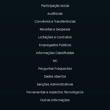
Participação Social
(abre em nova aba)
Auditorias
(abre em nova aba)
Convênios e Transferências
(abre em nova aba)
Receitas e Despesas
(abre em nova aba)
Licitações e Contratos
(abre em nova aba)
Empregados Públicos
(abre em nova aba)
Informações Classificadas
(abre em nova aba)
SIC
(abre em nova aba)
Perguntas Frequentes
(abre em nova aba)
Dados Abertos
(abre em nova aba)
Sanções Administrativas
(abre em nova aba)
Ferramentas e Aspectos Tecnológicos
(abre em nova aba)
Outras Informações
(abre em nova aba)