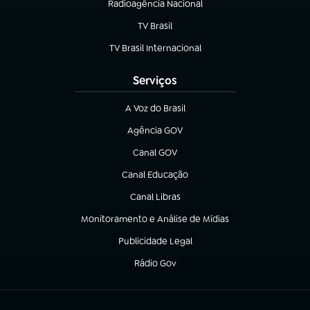
Radioagência Nacional
(abre em nova aba)
TV Brasil
(abre em nova aba)
TV Brasil Internacional
(abre em nova aba)
Serviços
A Voz do Brasil
(abre em nova aba)
Agência GOV
(abre em nova aba)
Canal GOV
(abre em nova aba)
Canal Educação
(abre em nova aba)
Canal Libras
(abre em nova aba)
Monitoramento e Análise de Mídias
(abre em nova aba)
Publicidade Legal
(abre em nova aba)
Rádio Gov
(abre em nova aba)