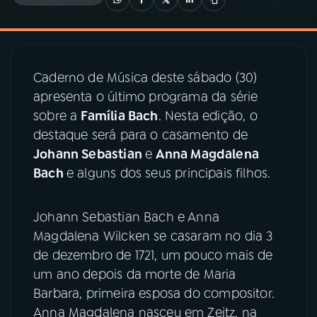
03
PROGRAMAÇÃO
Caderno de Música deste sábado (30)
04
PROGRAMAS
apresenta o último programa da série
sobre a
Família Bach
. Nesta edição, o
05
PODCASTS
destaque será para o casamento de
Johann Sebastian
e
Anna Magdalena
Bach
e alguns dos seus principais filhos.
06
VIDEOCASTS
Johann Sebastian Bach e Anna
07
ÚLTIMAS
Magdalena Wilcken se casaram no dia 3
de dezembro de 1721, um pouco mais de
08
PRÊMIO RÁDIO MEC
um ano depois da morte de Maria
Barbara, primeira esposa do compositor.
Anna Magdalena nasceu em Zeitz, na
ACOMPANHE A RÁDIO MEC