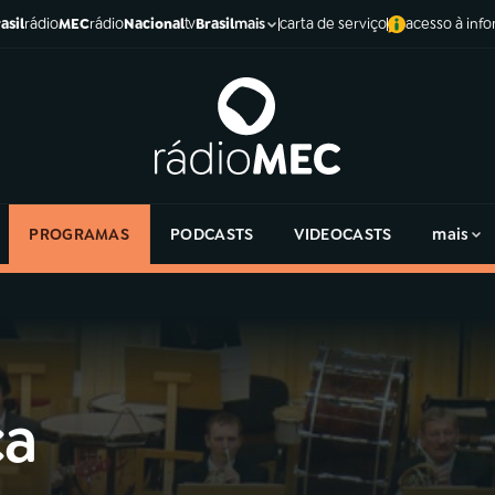
asil
rádio
MEC
rádio
Nacional
tv
Brasil
carta de serviço
acesso à inf
mais
PROGRAMAS
PODCASTS
VIDEOCASTS
mais
ca