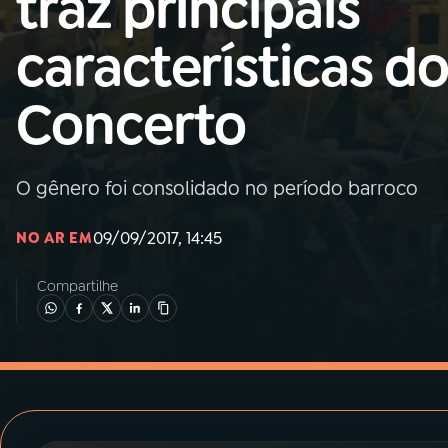
traz principais
MEC
características d
01
INÍCIO
Concerto
02
A RÁDIO
O gênero foi consolidado no período barroco
03
PROGRAMAÇÃO
09/09/2017, 14:45
NO AR EM
04
PROGRAMAS
Compartilhe
05
PODCASTS
06
VIDEOCASTS