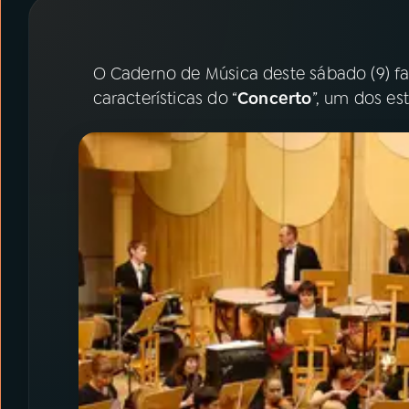
07
ÚLTIMAS
08
PRÊMIO RÁDIO MEC
O Caderno de Música deste sábado (9) fa
características do “
Concerto
”, um dos est
ACOMPANHE A RÁDIO MEC
YouTube
Facebook
Instagram
X
TikTok