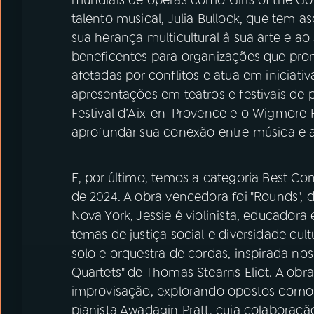
talento musical, Julia Bullock, que tem 
sua herança multicultural à sua arte e ao
beneficentes para organizações que p
afetadas por conflitos e atua em iniciat
apresentações em teatros e festivais de 
Festival d’Aix-en-Provence e o Wigmore H
aprofundar sua conexão entre música e a
E, por último, temos a categoria Best 
de 2024. A obra vencedora foi "Rounds",
Nova York, Jessie é violinista, educadora
temas de justiça social e diversidade cul
solo e orquestra de cordas, inspirada n
Quartets" de Thomas Stearns Eliot. A ob
improvisação, explorando opostos como 
pianista Awadagin Pratt, cuja colaboração