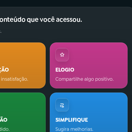
conteúdo que você acessou.
.
ÇÃO
ELOGIO
 insatisfação.
Compartilhe algo positivo.
ÇÃO
SIMPLIFIQUE
dido.
Sugira melhorias.