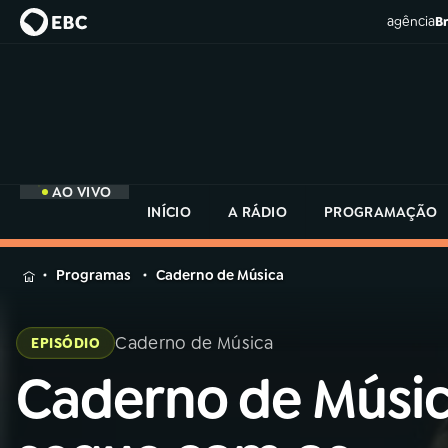
agência
Br
AO VIVO
INÍCIO
A RÁDIO
PROGRAMAÇÃO
MENU
Programas
Caderno de Música
Buscar
na
Caderno de Música
EPISÓDIO
Rádio
Buscar
MEC
Caderno de Músi
Buscar
na
Rádio
Início
AO VIVO