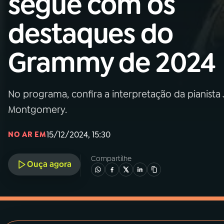
segue com os
MEC
destaques do
01
INÍCIO
Grammy de 2024
02
A RÁDIO
No programa, confira a interpretação da pianista J
03
PROGRAMAÇÃO
Montgomery.
04
PROGRAMAS
15/12/2024, 15:30
NO AR EM
Compartilhe
05
PODCASTS
Ouça agora
06
VIDEOCASTS