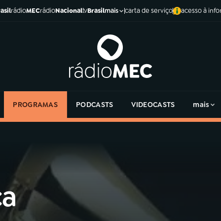
asil
rádio
MEC
rádio
Nacional
tv
Brasil
carta de serviço
acesso à inf
mais
PROGRAMAS
PODCASTS
VIDEOCASTS
mais
ca