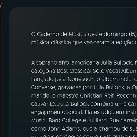
07
ÚLTIMAS
08
PRÊMIO RÁDIO MEC
O Caderno de Música deste domingo (15) t
música clássica que venceram a edição
ACOMPANHE A RÁDIO MEC
YouTube
Facebook
A soprano afro-americana Julia Bullock,
categoria Best Classical Solo Vocal Album
Instagram
X
Lançado pela Nonesuch, o álbum inclui 
Converse, gravadas por Julia Bullock, a 
TikTok
marido, o maestro Christian Reif. Reconh
cativante, Julia Bullock combina uma car
engajamento social. Ela estudou em ins
Music, Bard College e Juilliard. Sua carr
como John Adams, que a chamou de sua 
mundiais de óperas como Girls of the Go