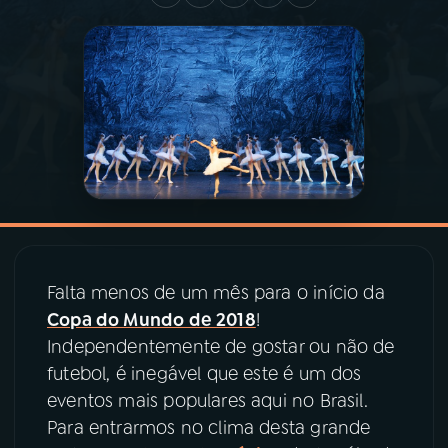
03
PROGRAMAÇÃO
04
PROGRAMAS
05
PODCASTS
06
VIDEOCASTS
Falta menos de um mês para o início da
07
ÚLTIMAS
Copa do Mundo de 2018
!
Independentemente de gostar ou não de
futebol, é inegável que este é um dos
08
PRÊMIO RÁDIO MEC
eventos mais populares aqui no Brasil.
Para entrarmos no clima desta grande
ACOMPANHE A RÁDIO MEC