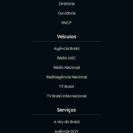
Diretoria
(abre em nova aba)
Ouvidoria
(abre em nova aba)
RNCP
(abre em nova aba)
Veículos
Agência Brasil
(abre em nova aba)
Rádio MEC
Rádio Nacional
(abre em nova aba)
Radioagência Nacional
(abre em nova aba)
TV Brasil
(abre em nova aba)
TV Brasil Internacional
(abre em nova aba)
Serviços
A Voz do Brasil
(abre em nova aba)
Agência GOV