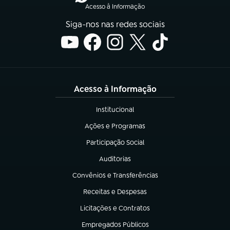
Acesso à Informação
Siga-nos nas redes sociais
Acesso à Informação
Institucional
(abre em nova aba)
Ações e Programas
(abre em nova aba)
Participação Social
(abre em nova aba)
Auditorias
(abre em nova aba)
Convênios e Transferências
(abre em nova aba)
Receitas e Despesas
(abre em nova aba)
Licitações e Contratos
(abre em nova aba)
Empregados Públicos
(abre em nova aba)