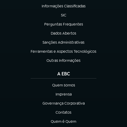
Informações Classificadas
(abre em nova aba)
SIC
(abre em nova aba)
Perguntas Frequentes
(abre em nova aba)
Dados Abertos
(abre em nova aba)
Sanções Administrativas
(abre em nova aba)
Ferramentas e Aspectos Tecnológicos
(abre em nova aba)
Outras Informações
(abre em nova aba)
A EBC
Quem somos
(abre em nova aba)
Imprensa
(abre em nova aba)
Governança Corporativa
(abre em nova aba)
Contatos
(abre em nova aba)
Quem é Quem
(abre em nova aba)