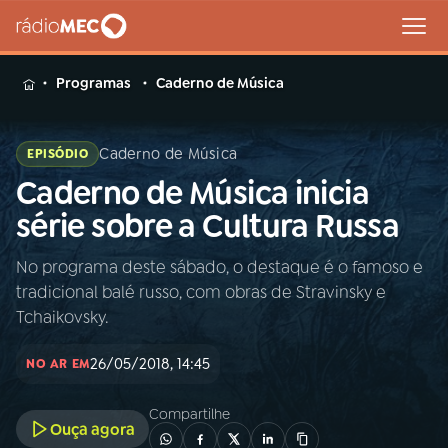
MENU
Programas
Caderno de Música
Caderno de Música
EPISÓDIO
Caderno de Música inicia
Buscar
na
série sobre a Cultura Russa
Rádio
Buscar
MEC
No programa deste sábado, o destaque é o famoso e
tradicional balé russo, com obras de Stravinsky e
Início
AO VIVO
Tchaikovsky.
26/05/2018, 14:45
01
INÍCIO
NO AR EM
Compartilhe
Ouça agora
02
A RÁDIO