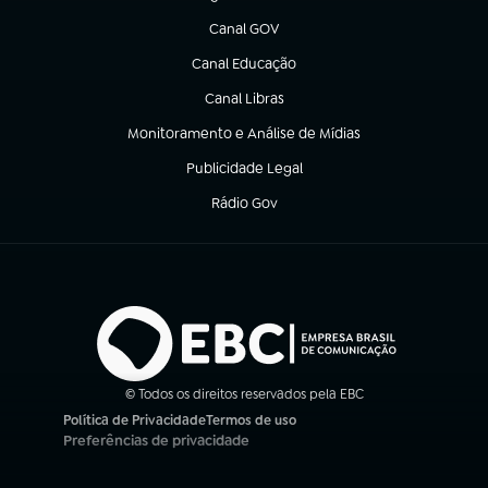
(abre em nova aba)
Canal GOV
(abre em nova aba)
Canal Educação
(abre em nova aba)
Canal Libras
(abre em nova aba)
Monitoramento e Análise de Mídias
(abre em nova aba)
Publicidade Legal
(abre em nova aba)
Rádio Gov
(abre em nova aba)
© Todos os direitos reservados pela EBC
Política de Privacidade
Termos de uso
(abre em nova aba)
(abre em nova aba)
Preferências de privacidade