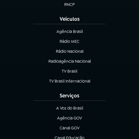
RNCP
(abre em nova aba)
Veículos
Agência Brasil
(abre em nova aba)
Rádio MEC
Rádio Nacional
(abre em nova aba)
Radioagência Nacional
(abre em nova aba)
TV Brasil
(abre em nova aba)
TV Brasil Internacional
(abre em nova aba)
Serviços
A Voz do Brasil
(abre em nova aba)
Agência GOV
(abre em nova aba)
Canal GOV
(abre em nova aba)
Canal Educação