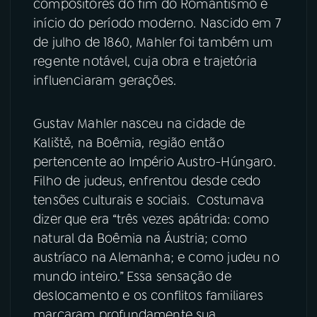
compositores do fim do Romantismo e
início do período moderno. Nascido em 7
YouTube
Facebook
de julho de 1860, Mahler foi também um
regente notável, cuja obra e trajetória
Instagram
X
influenciaram gerações.
TikTok
Gustav Mahler nasceu na cidade de
Kaliště, na Boêmia, região então
pertencente ao Império Austro-Húngaro.
Filho de judeus, enfrentou desde cedo
tensões culturais e sociais. Costumava
dizer que era “três vezes apátrida: como
natural da Boêmia na Áustria; como
austríaco na Alemanha; e como judeu no
mundo inteiro.” Essa sensação de
deslocamento e os conflitos familiares
marcaram profundamente sua