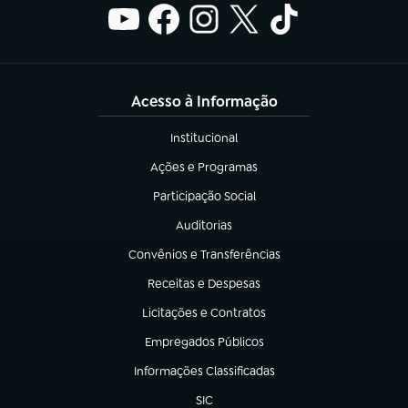
Acesso à Informação
Institucional
(abre em nova aba)
Ações e Programas
(abre em nova aba)
Participação Social
(abre em nova aba)
Auditorias
(abre em nova aba)
Convênios e Transferências
(abre em nova aba)
Receitas e Despesas
(abre em nova aba)
Licitações e Contratos
(abre em nova aba)
Empregados Públicos
(abre em nova aba)
Informações Classificadas
(abre em nova aba)
SIC
(abre em nova aba)