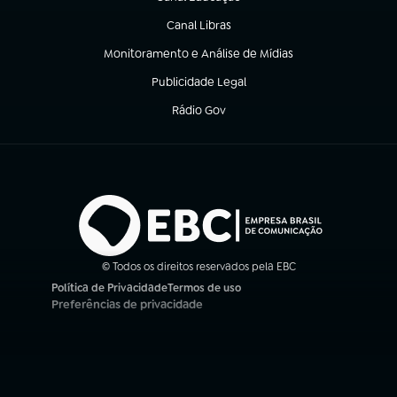
(abre em nova aba)
Canal Libras
(abre em nova aba)
Monitoramento e Análise de Mídias
(abre em nova aba)
Publicidade Legal
(abre em nova aba)
Rádio Gov
(abre em nova aba)
© Todos os direitos reservados pela EBC
Política de Privacidade
Termos de uso
(abre em nova aba)
(abre em nova aba)
Preferências de privacidade