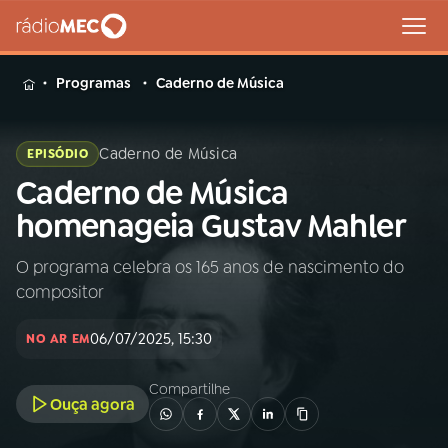
MENU
Programas
Caderno de Música
Caderno de Música
EPISÓDIO
Caderno de Música
Buscar
na
homenageia Gustav Mahler
Rádio
Buscar
MEC
O programa celebra os 165 anos de nascimento do
compositor
Início
AO VIVO
06/07/2025, 15:30
NO AR EM
01
INÍCIO
Compartilhe
Ouça agora
02
A RÁDIO