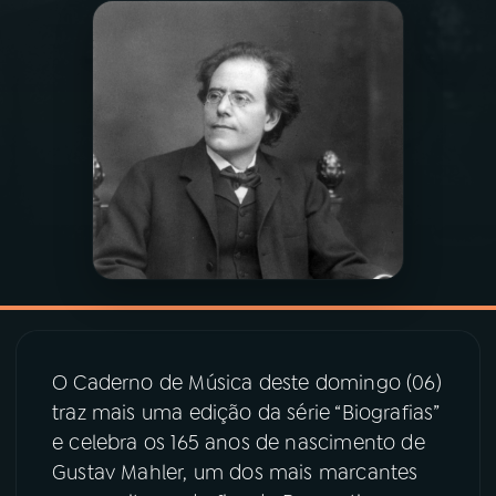
03
PROGRAMAÇÃO
04
PROGRAMAS
05
PODCASTS
06
VIDEOCASTS
07
ÚLTIMAS
O Caderno de Música deste domingo (06)
traz mais uma edição da série “Biografias”
08
PRÊMIO RÁDIO MEC
e celebra os 165 anos de nascimento de
Gustav Mahler, um dos mais marcantes
ACOMPANHE A RÁDIO MEC