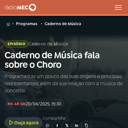
MENU
Programas
Caderno de Música
Caderno de Música
EPISÓDIO
Caderno de Música fala
Buscar
na
sobre o Choro
Rádio
Buscar
MEC
Programa traz um pouco das suas origens e principais
representantes, além da sua relação com a música de
Início
AO VIVO
concerto
20/04/2025, 15:30
01
INÍCIO
NO AR EM
Compartilhe
Ouça agora
02
A RÁDIO