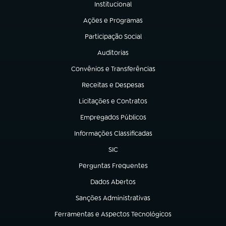
Institucional
(abre em nova aba)
Ações e Programas
(abre em nova aba)
Participação Social
(abre em nova aba)
Auditorias
(abre em nova aba)
Convênios e Transferências
(abre em nova aba)
Receitas e Despesas
(abre em nova aba)
Licitações e Contratos
(abre em nova aba)
Empregados Públicos
(abre em nova aba)
Informações Classificadas
(abre em nova aba)
SIC
(abre em nova aba)
Perguntas Frequentes
(abre em nova aba)
Dados Abertos
(abre em nova aba)
Sanções Administrativas
(abre em nova aba)
Ferramentas e Aspectos Tecnológicos
(abre em nova aba)