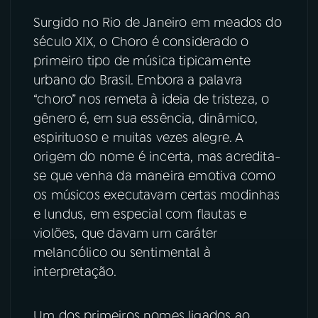
Surgido no Rio de Janeiro em meados do
YouTube
Facebook
século XIX, o Choro é considerado o
primeiro tipo de música tipicamente
Instagram
X
urbano do Brasil. Embora a palavra
“choro” nos remeta à ideia de tristeza, o
TikTok
gênero é, em sua essência, dinâmico,
espirituoso e muitas vezes alegre. A
origem do nome é incerta, mas acredita-
se que venha da maneira emotiva como
os músicos executavam certas modinhas
e lundus, em especial com flautas e
violões, que davam um caráter
melancólico ou sentimental à
interpretação.
Um dos primeiros nomes ligados ao