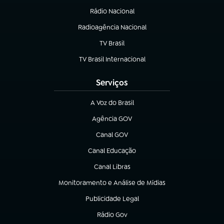
Rádio Nacional
(abre em nova aba)
Radioagência Nacional
(abre em nova aba)
TV Brasil
(abre em nova aba)
TV Brasil Internacional
(abre em nova aba)
Serviços
A Voz do Brasil
(abre em nova aba)
Agência GOV
(abre em nova aba)
Canal GOV
(abre em nova aba)
Canal Educação
(abre em nova aba)
Canal Libras
(abre em nova aba)
Monitoramento e Análise de Mídias
(abre em nova aba)
Publicidade Legal
(abre em nova aba)
Rádio Gov
(abre em nova aba)