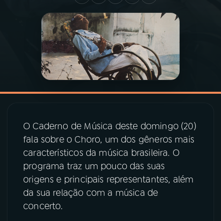
03
PROGRAMAÇÃO
04
PROGRAMAS
05
PODCASTS
06
VIDEOCASTS
O Caderno de Música deste domingo (20)
fala sobre o Choro, um dos gêneros mais
característicos da música brasileira. O
07
ÚLTIMAS
programa traz um pouco das suas
origens e principais representantes, além
08
PRÊMIO RÁDIO MEC
da sua relação com a música de
concerto.
ACOMPANHE A RÁDIO MEC