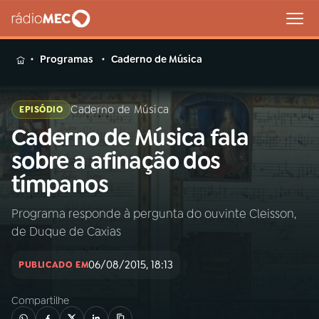
MENU
Programas
Caderno de Música
Caderno de Música
EPISÓDIO
Caderno de Música fala
Buscar
na
sobre a afinação dos
Rádio
Buscar
tímpanos
MEC
Programa responde à pergunta do ouvinte Cleisson,
Início
AO VIVO
de Duque de Caxias
01
INÍCIO
06/08/2015, 18:13
PUBLICADO EM
Compartilhe
02
A RÁDIO