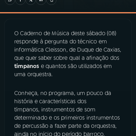
03
PROGRAMAÇÃO
O Caderno de Música deste sábado (08)
04
PROGRAMAS
responde à pergunta do técnico em
informática Cleisson, de Duque de Caxias,
05
PODCASTS
que quer saber sobre qual a afinação dos
tímpanos
e quantos são utilizados em
uma orquestra.
06
VIDEOCASTS
Conheça, no programa, um pouco da
07
ÚLTIMAS
história e características dos
tímpanos, instrumentos de som
08
PRÊMIO RÁDIO MEC
determinado e os primeiros instrumentos
de percussão a fazer parte da orquestra,
ainda no início do período barroco.
ACOMPANHE A RÁDIO MEC