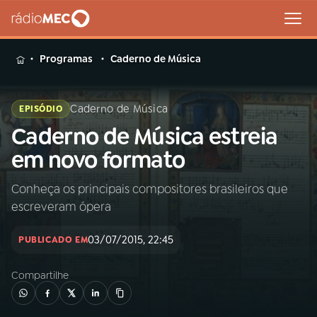
MENU
Programas
Caderno de Música
Caderno de Música
EPISÓDIO
Caderno de Música estreia
Buscar
na
em novo formato
Rádio
Buscar
MEC
Conheça os principais compositores brasileiros que
escreveram ópera
Início
AO VIVO
03/07/2015, 22:45
PUBLICADO EM
01
INÍCIO
Compartilhe
02
A RÁDIO