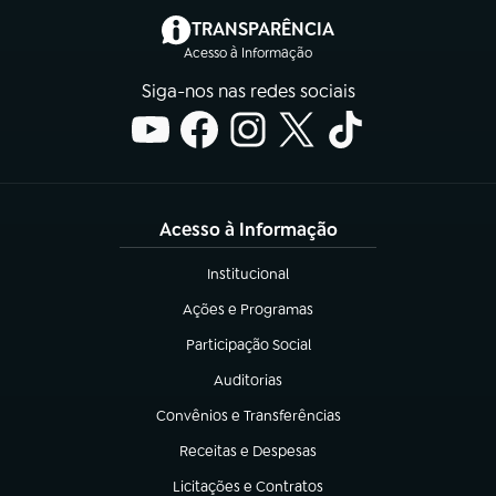
(abre em nova aba)
TRANSPARÊNCIA
Acesso à Informação
Siga-nos nas redes sociais
Acesso à Informação
Institucional
(abre em nova aba)
Ações e Programas
(abre em nova aba)
Participação Social
(abre em nova aba)
Auditorias
(abre em nova aba)
Convênios e Transferências
(abre em nova aba)
Receitas e Despesas
(abre em nova aba)
Licitações e Contratos
(abre em nova aba)