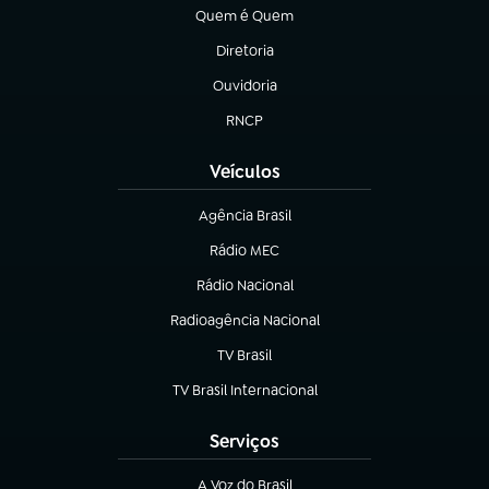
Quem é Quem
(abre em nova aba)
Diretoria
(abre em nova aba)
Ouvidoria
(abre em nova aba)
RNCP
(abre em nova aba)
Veículos
Agência Brasil
(abre em nova aba)
Rádio MEC
Rádio Nacional
(abre em nova aba)
Radioagência Nacional
(abre em nova aba)
TV Brasil
(abre em nova aba)
TV Brasil Internacional
(abre em nova aba)
Serviços
A Voz do Brasil