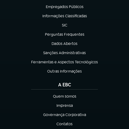
Empregados Públicos
(abre em nova aba)
Informações Classificadas
(abre em nova aba)
SIC
(abre em nova aba)
Perguntas Frequentes
(abre em nova aba)
Dados Abertos
(abre em nova aba)
Sanções Administrativas
(abre em nova aba)
Ferramentas e Aspectos Tecnológicos
(abre em nova aba)
Outras Informações
(abre em nova aba)
A EBC
Quem somos
(abre em nova aba)
Imprensa
(abre em nova aba)
Governança Corporativa
(abre em nova aba)
Contatos
(abre em nova aba)