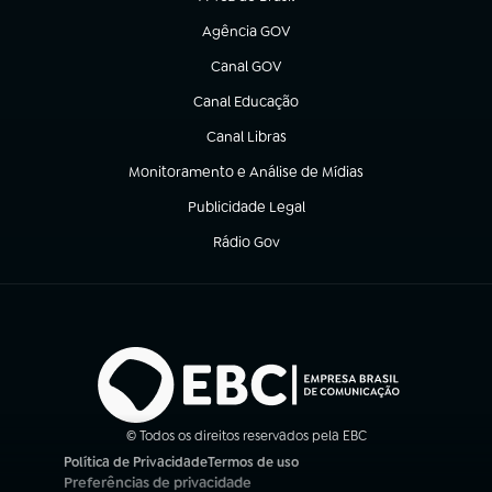
(abre em nova aba)
Agência GOV
(abre em nova aba)
Canal GOV
(abre em nova aba)
Canal Educação
(abre em nova aba)
Canal Libras
(abre em nova aba)
Monitoramento e Análise de Mídias
(abre em nova aba)
Publicidade Legal
(abre em nova aba)
Rádio Gov
(abre em nova aba)
© Todos os direitos reservados pela EBC
Política de Privacidade
Termos de uso
(abre em nova aba)
(abre em nova aba)
Preferências de privacidade