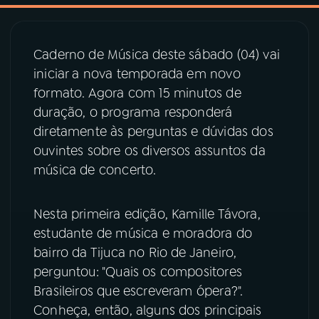
03
PROGRAMAÇÃO
Caderno de Música deste sábado (04) vai
iniciar a nova temporada em novo
04
PROGRAMAS
formato. Agora com 15 minutos de
duração, o programa responderá
05
PODCASTS
diretamente às perguntas e dúvidas dos
ouvintes sobre os diversos assuntos da
música de concerto.
06
VIDEOCASTS
Nesta primeira edição, Kamille Távora,
07
ÚLTIMAS
estudante de música e moradora do
bairro da Tijuca no Rio de Janeiro,
08
PRÊMIO RÁDIO MEC
perguntou: "Quais os compositores
Brasileiros que escreveram ópera?".
Conheça, então, alguns dos principais
ACOMPANHE A RÁDIO MEC